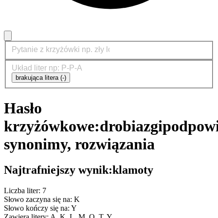
brakująca litera (-)
Hasło
krzyżówkowe:
drobiazgi
podpowi
synonimy, rozwiązania
Najtrafniejszy wynik:
klamoty
Liczba liter: 7
Słowo zaczyna się na: K
Słowo kończy się na: Y
Zawiera litery: A, K, L, M, O, T, Y