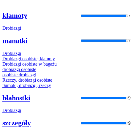
klamoty
7
Drobiazgi
manatki
7
Drobiazgi
Drobiazgi
osobiste; klamoty
Drobiazgi
osobiste w bagażu
drobiazgi
osobiste
osobiste
drobiazgi
Rzeczy,
drobiazgi
osobiste
tłumoki,
drobiazgi
, rzeczy
błahostki
9
Drobiazgi
szczegóły
9