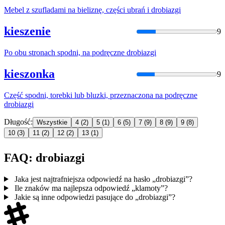
Mebel z szufladami na bieliznę, części ubrań i
drobiazgi
kieszenie
9
Po obu stronach spodni, na podręczne
drobiazgi
kieszonka
9
Część spodni, torebki lub bluzki, przeznaczona na podręczne
drobiazgi
Długość:
Wszystkie
4
(2)
5
(1)
6
(5)
7
(9)
8
(9)
9
(8)
10
(3)
11
(2)
12
(2)
13
(1)
FAQ: drobiazgi
Jaka jest najtrafniejsza odpowiedź na hasło „drobiazgi”?
Ile znaków ma najlepsza odpowiedź „klamoty”?
Jakie są inne odpowiedzi pasujące do „drobiazgi”?