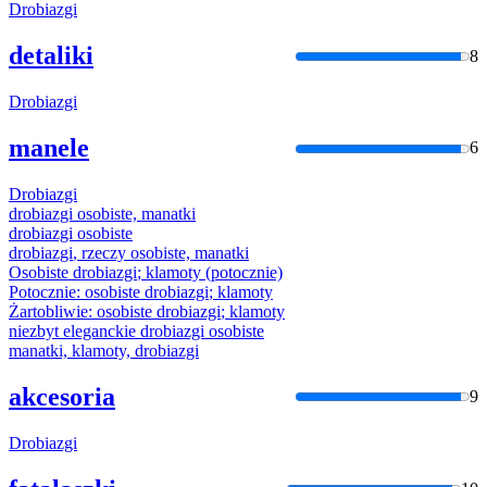
Drobiazgi
detaliki
8
Drobiazgi
manele
6
Drobiazgi
drobiazgi
osobiste, manatki
drobiazgi
osobiste
drobiazgi
, rzeczy osobiste, manatki
Osobiste
drobiazgi
; klamoty (potocznie)
Potocznie: osobiste
drobiazgi
; klamoty
Żartobliwie: osobiste
drobiazgi
; klamoty
niezbyt eleganckie
drobiazgi
osobiste
manatki, klamoty,
drobiazgi
akcesoria
9
Drobiazgi