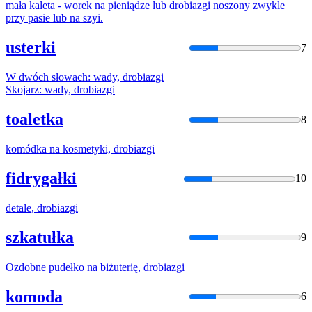
mała kaleta - worek na pieniądze lub
drobiazgi
noszony zwykle
przy pasie lub na szyi.
usterki
7
W dwóch słowach: wady,
drobiazgi
Skojarz: wady,
drobiazgi
toaletka
8
komódka na kosmetyki,
drobiazgi
fidrygałki
10
detale,
drobiazgi
szkatułka
9
Ozdobne pudełko na biżuterię,
drobiazgi
komoda
6