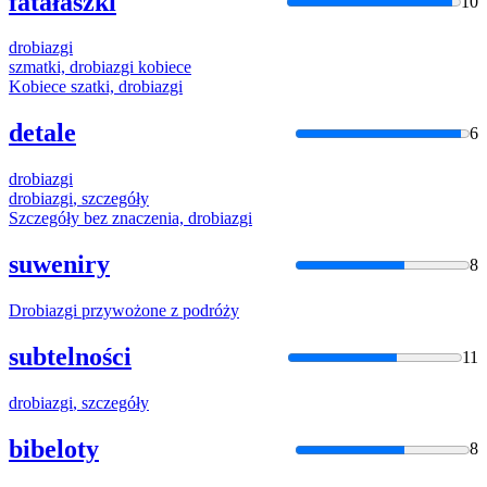
fatałaszki
10
drobiazgi
szmatki,
drobiazgi
kobiece
Kobiece szatki,
drobiazgi
detale
6
drobiazgi
drobiazgi
, szczegóły
Szczegóły bez znaczenia,
drobiazgi
suweniry
8
Drobiazgi
przywożone z podróży
subtelności
11
drobiazgi
, szczegóły
bibeloty
8