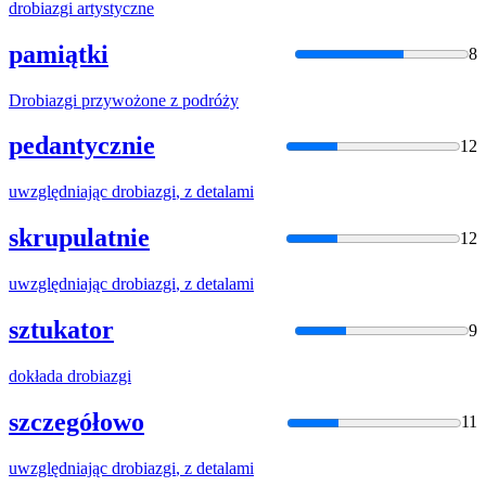
drobiazgi
artystyczne
pamiątki
8
Drobiazgi
przywożone z podróży
pedantycznie
12
uwzględniając
drobiazgi
, z detalami
skrupulatnie
12
uwzględniając
drobiazgi
, z detalami
sztukator
9
dokłada
drobiazgi
szczegółowo
11
uwzględniając
drobiazgi
, z detalami