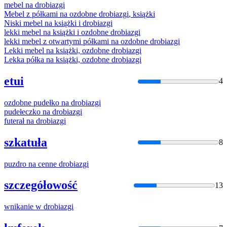
mebel na
drobiazgi
Mebel z półkami na ozdobne
drobiazgi
, książki
Niski mebel na książki i
drobiazgi
lekki mebel na książki i ozdobne
drobiazgi
lekki mebel z otwartymi półkami na ozdobne
drobiazgi
Lekki mebel na książki, ozdobne
drobiazgi
Lekka półka na książki, ozdobne
drobiazgi
etui
4
ozdobne pudełko na
drobiazgi
pudełeczko na
drobiazgi
futerał na
drobiazgi
szkatuła
8
puzdro na cenne
drobiazgi
szczegółowość
13
wnikanie w
drobiazgi