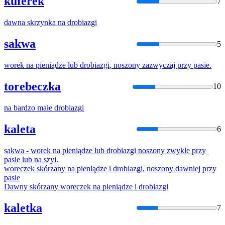
kuferek
7
dawna skrzynka na
drobiazgi
sakwa
5
worek na pieniądze lub
drobiazgi
, noszony zazwyczaj przy pasie.
torebeczka
10
na bardzo małe
drobiazgi
kaleta
6
sakwa - worek na pieniądze lub
drobiazgi
noszony zwykle przy
pasie lub na szyi.
woreczek skórzany na pieniądze i
drobiazgi
, noszony dawniej przy
pasie
Dawny skórzany woreczek na pieniądze i
drobiazgi
kaletka
7