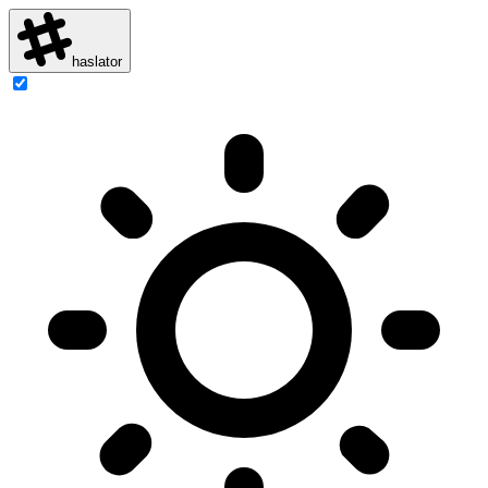
haslator