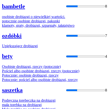
bambetle
8
osobiste
drobiazgi
o niewielkiej wartości.
potocznie osobiste
drobiazgi
, pakunki
klamoty, graty,
drobiazgi
, szpargały, tałatajstwo
ozdóbki
7
Upiększające
drobiazgi
bety
4
Osobiste
drobiazgi
, rzeczy (potocznie)
Pościel albo osobiste
drobiazgi
, rzeczy (potocznie)
Potocznie: osobiste
drobiazgi
, rzeczy
Potocznie: pościel albo osobiste
drobiazgi
, rzeczy
saszetka
8
Podręczna torebeczka na
drobiazgi
mała torebka na
drobiazgi