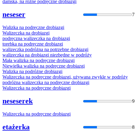
damska, na różne podręczne
drobiazgi
neseser
7
Walizka na podręczne
drobiazgi
Walizeczka na
drobiazgi
podręczna walizeczka na
drobiazgi
torebka na podręczne
drobiazgi
walizeczka podróżna na potrzebne
drobiazgi
walizeczka na
drobiazgi
niezbędne w podróży
Mała walizka na podręczne
drobiazgi
Niewielka walizka na podręczne
drobiazgi
Walizka na podróżne
drobiazgi
Walizeczka na podręczne
drobiazgi
, używana zwykle w podróży
podróżna walizeczka na podręczne
drobiazgi
Walizeczka na podręczne
drobiazgi
neseserek
9
Walizeczka na podręczne
drobiazgi
etażerka
8