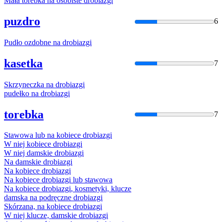
Mała torebka na osobiste
drobiazgi
puzdro
6
Pudło ozdobne na
drobiazgi
kasetka
7
Skrzyneczka na
drobiazgi
pudełko na
drobiazgi
torebka
7
Stawowa lub na kobiece
drobiazgi
W niej kobiece
drobiazgi
W niej damskie
drobiazgi
Na damskie
drobiazgi
Na kobiece
drobiazgi
Na kobiece
drobiazgi
lub stawowa
Na kobiece
drobiazgi
, kosmetyki, klucze
damska na podręczne
drobiazgi
Skórzana, na kobiece
drobiazgi
W niej klucze, damskie
drobiazgi