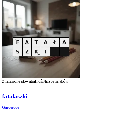
Znalezione słowa
trafność/liczba znaków
fatałaszki
Garderoba