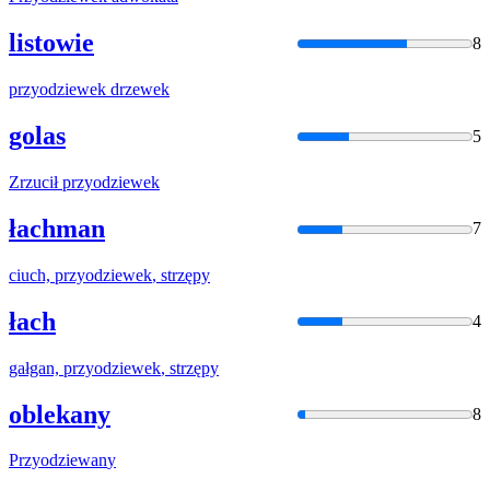
listowie
8
przyodziewek
drzewek
golas
5
Zrzucił
przyodziewek
łachman
7
ciuch,
przyodziewek
, strzępy
łach
4
gałgan,
przyodziewek
, strzępy
oblekany
8
Przyodziewan
y