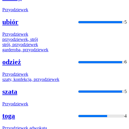
Przyodziewek
ubiór
5
Przyodziewek
przyodziewek
, strój
strój,
przyodziewek
garderoba,
przyodziewek
odzież
6
Przyodziewek
szaty, konfekcja,
przyodziewek
szata
5
Przyodziewek
toga
4
Przyodziewek
adwokata