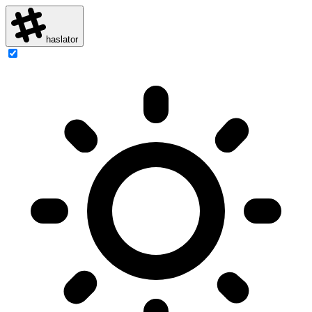
haslator