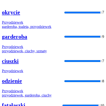
okrycie
7
Przyodziewek
garderoba, toaleta,
przyodziewek
garderoba
9
Przyodziewek
przyodziewek
, ciuchy, szmaty
ciuszki
7
Przyodziewek
odzienie
8
Przyodziewek
przyodziewek
, garderoba, ciuchy
fatałaszki
10