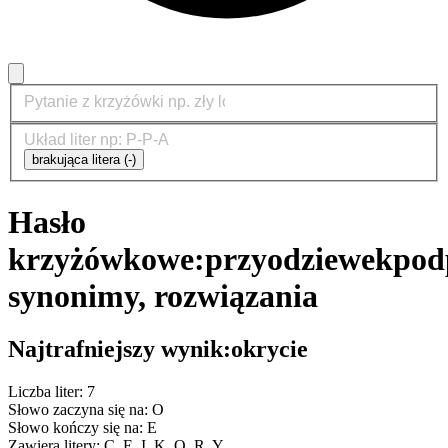
brakująca litera (-)
Hasło
krzyżówkowe:
przyodziewek
pod
synonimy, rozwiązania
Najtrafniejszy wynik:
okrycie
Liczba liter: 7
Słowo zaczyna się na: O
Słowo kończy się na: E
Zawiera litery: C, E, I, K, O, R, Y