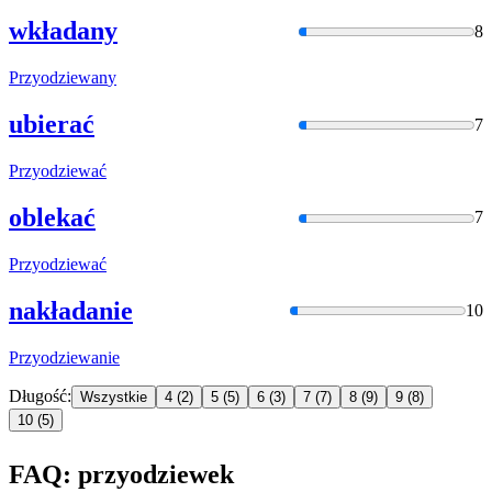
wkładany
8
Przyodziewan
y
ubierać
7
Przyodziewać
oblekać
7
Przyodziewać
nakładanie
10
Przyodziewan
ie
Długość:
Wszystkie
4
(2)
5
(5)
6
(3)
7
(7)
8
(9)
9
(8)
10
(5)
FAQ: przyodziewek