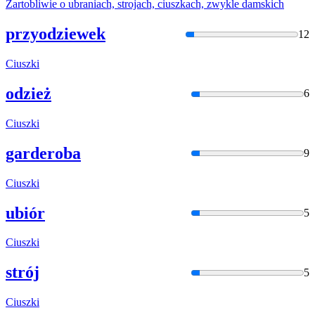
Żartobliwie o ubraniach, strojach,
ciuszka
ch, zwykle damskich
przyodziewek
12
Ciuszki
odzież
6
Ciuszki
garderoba
9
Ciuszki
ubiór
5
Ciuszki
strój
5
Ciuszki