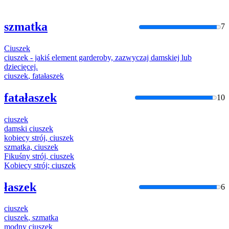
szmatka
7
Ciuszek
ciuszek
- jakiś element garderoby, zazwyczaj damskiej lub
dziecięcej.
ciuszek
, fatałaszek
fatałaszek
10
ciuszek
damski
ciuszek
kobiecy strój,
ciuszek
szmatka,
ciuszek
Fikuśny strój,
ciuszek
Kobiecy strój;
ciuszek
łaszek
6
ciuszek
ciuszek
, szmatka
modny
ciuszek