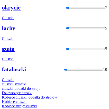
okrycie
7
Ciuszki
łachy
5
Ciuszki
szata
5
Ciuszki
fatałaszki
10
Ciuszki
ciuszki
, szmatki
ciuszki
, dodatki do stroju
Dziewczęce
ciuszki
Kobiece
ciuszki
, dodatki do strojów
Kobiece
ciuszki
Kobiece stroje;
ciuszki