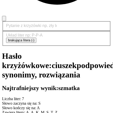
brakująca litera (-)
Hasło
krzyżówkowe:
ciuszek
podpowied
synonimy, rozwiązania
Najtrafniejszy wynik:
szmatka
Liczba liter: 7
Słowo zaczyna się na: S
Słowo kończy się na: A
Zawiera litery: A, A, K, M, S, T, Z