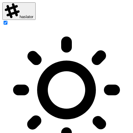
haslator