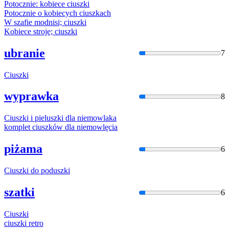
Potocznie: kobiece
ciuszki
Potocznie o kobiecych
ciuszka
ch
W szafie modnisi;
ciuszki
Kobiece stroje;
ciuszki
ubranie
7
Ciuszki
wyprawka
8
Ciuszki
i pieluszki dla niemowlaka
komplet
ciuszkó
w dla niemowlęcia
piżama
6
Ciuszki
do poduszki
szatki
6
Ciuszki
ciuszki
retro