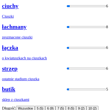
ciuchy
6
Ciuszki
łachmany
8
zeszmacone
ciuszki
łączka
6
o kwiatuszkach na
ciuszka
ch
strzęp
6
ostatnie stadium
ciuszka
butik
5
sklep z
ciuszka
mi
Długość:
Wszystkie
5
(5)
6
(9)
7
(5)
8
(5)
9
(2)
10
(2)