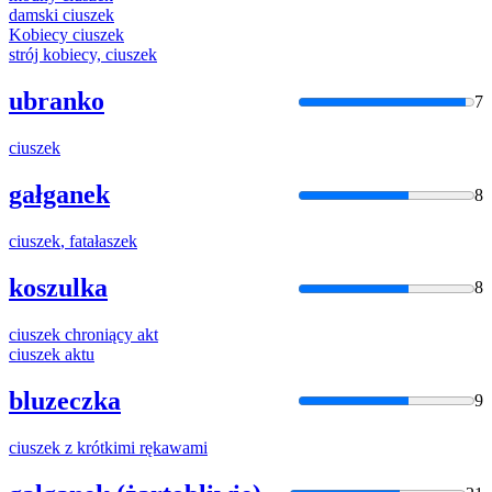
damski
ciuszek
Kobiecy
ciuszek
strój kobiecy,
ciuszek
ubranko
7
ciuszek
gałganek
8
ciuszek
, fatałaszek
koszulka
8
ciuszek
chroniący akt
ciuszek
aktu
bluzeczka
9
ciuszek
z krótkimi rękawami