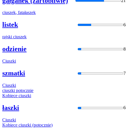
gałganek (żartobliwie)
21
ciuszek
, fatałaszek
listek
6
rajski
ciuszek
odzienie
8
Ciuszki
szmatki
7
Ciuszki
ciuszki
potocznie
Kobiece
ciuszki
łaszki
6
Ciuszki
Kobiece
ciuszki
(potocznie)