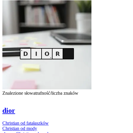
Znalezione słowa
trafność/liczba znaków
dior
Christian
od
fatałaszków
Christian
od
mody