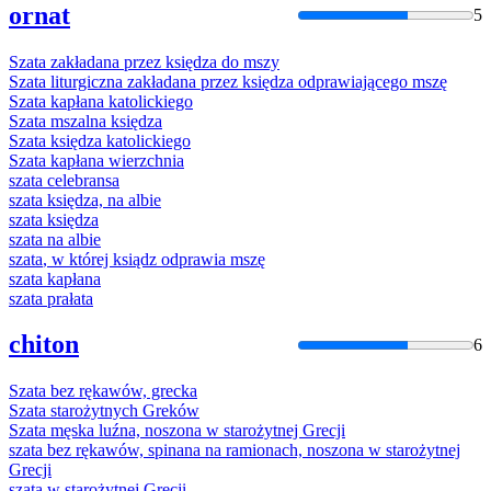
ornat
5
Szata
zakładana przez księdza do mszy
Szata
liturgiczna zakładana przez księdza odprawiającego mszę
Szata
kapłana katolickiego
Szata
mszalna księdza
Szata
księdza katolickiego
Szata
kapłana wierzchnia
szata
celebransa
szata
księdza, na albie
szata
księdza
szata
na albie
szata
, w której ksiądz odprawia mszę
szata
kapłana
szata
prałata
chiton
6
Szata
bez rękawów, grecka
Szata
starożytnych Greków
Szata
męska luźna, noszona w starożytnej Grecji
szata
bez rękawów, spinana na ramionach, noszona w starożytnej
Grecji
szata
w starożytnej Grecji