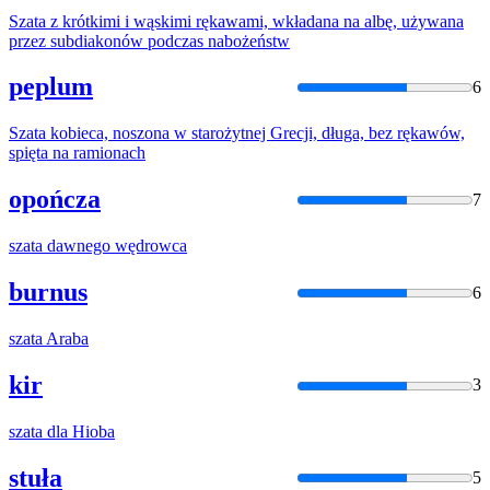
Szata
z krótkimi i wąskimi rękawami, wkładana na albę, używana
przez subdiakonów podczas nabożeństw
peplum
6
Szata
kobieca, noszona w starożytnej Grecji, długa, bez rękawów,
spięta na ramionach
opończa
7
szata
dawnego wędrowca
burnus
6
szata
Araba
kir
3
szata
dla Hioba
stuła
5