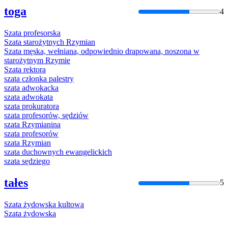
toga
4
Szata
profesorska
Szata
starożytnych Rzymian
Szata
męska, wełniana, odpowiednio drapowana, noszona w
starożytnym Rzymie
Szata
rektora
szata
członka palestry
szata
adwokacka
szata
adwokata
szata
prokuratora
szata
profesorów, sędziów
szata
Rzymianina
szata
profesorów
szata
Rzymian
szata
duchownych ewangelickich
szata
sędziego
tałes
5
Szata
żydowska kultowa
Szata
żydowska