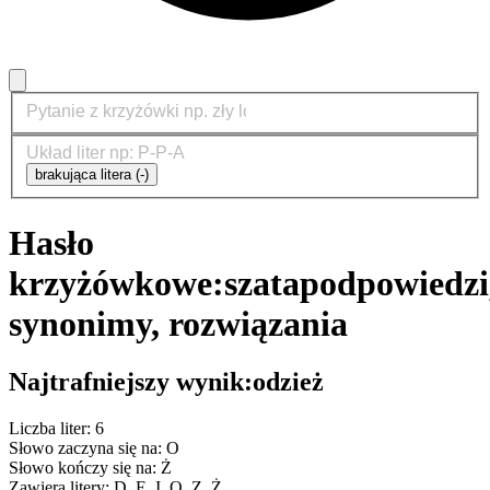
brakująca litera (-)
Hasło
krzyżówkowe:
szata
podpowiedzi
synonimy, rozwiązania
Najtrafniejszy wynik:
odzież
Liczba liter: 6
Słowo zaczyna się na: O
Słowo kończy się na: Ż
Zawiera litery: D, E, I, O, Z, Ż