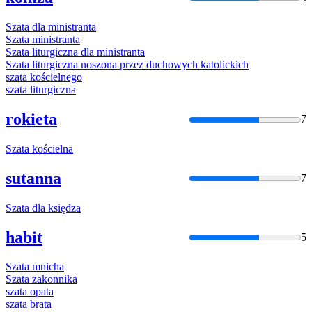
Szata
dla ministranta
Szata
ministranta
Szata
liturgiczna dla ministranta
Szata
liturgiczna noszona przez duchowych katolickich
szata
kościelnego
szata
liturgiczna
rokieta
7
Szata
kościelna
sutanna
7
Szata
dla księdza
habit
5
Szata
mnicha
Szata
zakonnika
szata
opata
szata
brata