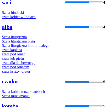
sari
4
Szata
hinduski
szata
kobiet w Indiach
alba
4
Szata
liturgiczna
Szata
liturgiczna biała
Szata
liturgiczna koloru białego
szata
kapłana
szata
pod ornat
szata
lub pieśń
szata
dla duchownego
szata
pod ornatem
szata
księży, długa
czador
6
Szata
kobiet muzułmańskich
Szata
muzułmanki
komża
5