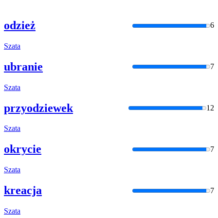
odzież
6
Szata
ubranie
7
Szata
przyodziewek
12
Szata
okrycie
7
Szata
kreacja
7
Szata