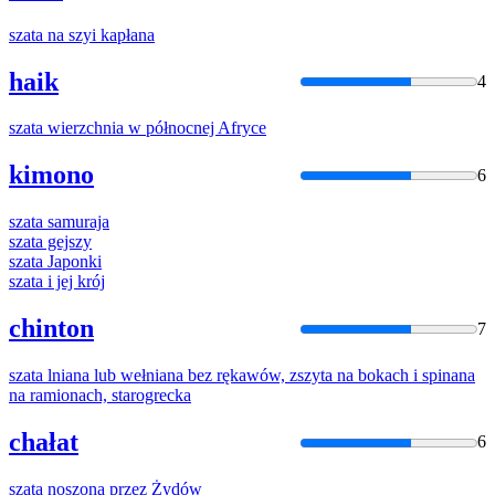
szata
na szyi kapłana
haik
4
szata
wierzchnia w północnej Afryce
kimono
6
szata
samuraja
szata
gejszy
szata
Japonki
szata
i jej krój
chinton
7
szata
lniana lub wełniana bez rękawów, zszyta na bokach i spinana
na ramionach, starogrecka
chałat
6
szata
noszona przez Żydów