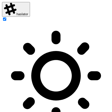
haslator