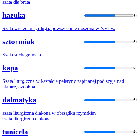
szata
dla brata
hazuka
6
Szata
wierzchnia, długa, powszechnie noszona w XVI w.
sztormiak
9
Szata
suchego mata
kapa
4
Szata
liturgiczna w kształcie peleryny zapinanej pod szyja nad
klamrę, ozdobna
dalmatyka
9
szata
liturgiczna diakona w obrządku rzymskim.
szata
liturgiczna diakona
tunicela
8