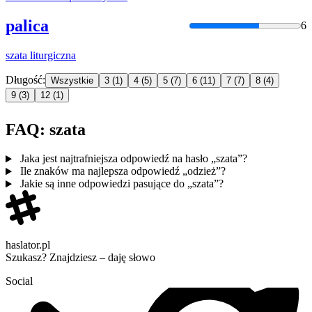
palica
6
szata
liturgiczna
Długość:
Wszystkie
3
(1)
4
(5)
5
(7)
6
(11)
7
(7)
8
(4)
9
(3)
12
(1)
FAQ: szata
Jaka jest najtrafniejsza odpowiedź na hasło „szata”?
Ile znaków ma najlepsza odpowiedź „odzież”?
Jakie są inne odpowiedzi pasujące do „szata”?
haslator.pl
Szukasz? Znajdziesz – daję słowo
Social