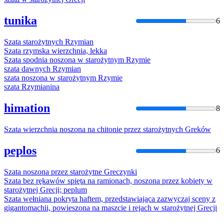
tunika
6
Szata
starożytnych Rzymian
Szata
rzymska wierzchnia, lekka
Szata
spodnia noszona w starożytnym Rzymie
szata
dawnych Rzymian
szata
noszona w starożytnym Rzymie
szata
Rzymianina
himation
8
Szata
wierzchnia noszona na chitonie przez starożytnych Greków
peplos
6
Szata
noszona przez starożytne Greczynki
Szata
bez rękawów spięta na ramionach, noszona przez kobiety w
starożytnej Grecji; peplum
Szata
wełniana pokryta haftem, przedstawiająca zazwyczaj sceny z
gigantomachii, powieszona na maszcie i rejach w starożytnej Grecji