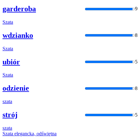
garderoba
9
Szata
wdzianko
8
Szata
ubiór
5
Szata
odzienie
8
szata
strój
5
szata
Szata
elegancka, odświętna