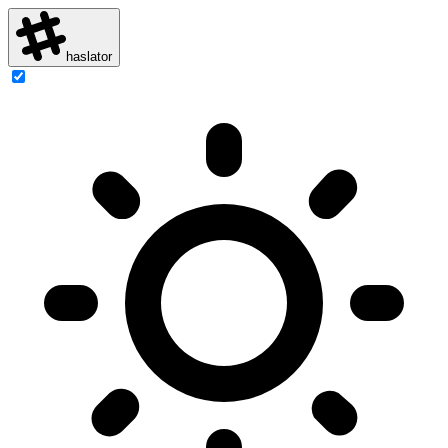
haslator