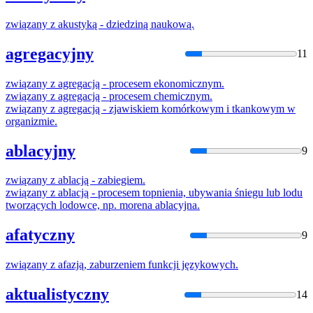
związany
z
akustyką - dziedziną naukową.
agregacyjny
11
związany
z
agregacją - procesem ekonomicznym.
związany
z
agregacją - procesem chemicznym.
związany
z
agregacją - zjawiskiem komórkowym i tkankowym w
organizmie.
ablacyjny
9
związany
z
ablacją - zabiegiem.
związany
z
ablacją - procesem topnienia, ubywania śniegu lub lodu
tworzących lodowce, np. morena ablacyjna.
afatyczny
9
związany
z
afazją, zaburzeniem funkcji językowych.
aktualistyczny
14