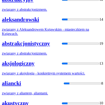
związany
z
abstrakcjonizmem.
aleksandrowski
14
związany
z
Aleksandrowem Kujawskim - miasteczkiem na
Kujawach.
abstrakcjonistyczny
19
związany
z
abstrakcjonizmem.
aksjologiczny
13
związany
z
aksjologią - konkretnym systemem wartości.
aliancki
8
związany
z
aliantem, aliantami.
akustyczny
10