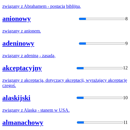
związany
z
Abrahamem - postacią biblijną.
anionowy
8
związany
z
anionem.
adeninowy
9
związany
z
adeniną - zasadą.
akceptacyjny
12
związany
z
akceptacją, dotyczący akceptacji, wyrażający akceptację
czegoś.
alaskijski
10
związany
z
Alaską - stanem w USA.
almanachowy
11