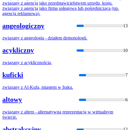
związany
z
agencją jako przedstawicielstwem urzędu, kraju.
związany
z
agencją jako firmą usługową lub pośredniczącą (np.
agencja reklamowa).
angeologiczny
13
związany
z
angeologią - działem demonologii.
acykliczny
10
związany
z
acyklicznością.
kuficki
7
związany
z
Al-Kufa, miastem w Iraku.
altowy
6
związany
z
altem - alternatywną reprezentacją w wirtualnym
świecie.
abstrakcyjny
12