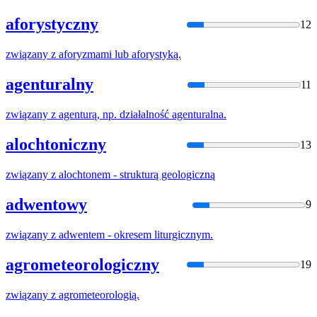
aforystyczny
12
związany
z
aforyzmami lub aforystyką.
agenturalny
11
związany
z
agenturą, np. działalność agenturalna.
alochtoniczny
13
związany
z
alochtonem - strukturą geologiczną
adwentowy
9
związany
z
adwentem - okresem liturgicznym.
agrometeorologiczny
19
związany
z
agrometeorologią.