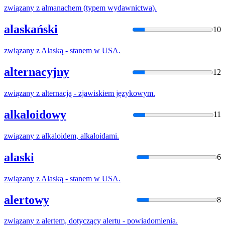
związany
z
almanachem (typem wydawnictwa).
alaskański
10
związany
z
Alaską - stanem w USA.
alternacyjny
12
związany
z
alternacją - zjawiskiem językowym.
alkaloidowy
11
związany
z
alkaloidem, alkaloidami.
alaski
6
związany
z
Alaską - stanem w USA.
alertowy
8
związany
z
alertem, dotyczący alertu - powiadomienia.