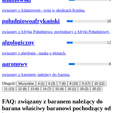
związany
z
Adamowem - wsią w okolicach Konina.
południowoafrykański
20
związany
z
Afryką Południową,
pochodzący
z
Afryki Południowej.
algologiczny
12
związany
z
algologią - nauką o glonach.
aaronowy
8
związany
z
Aaronem,
należący
do
Aarona.
Długość:
Wszystkie
4
(1)
6
(3)
7
(6)
8
(10)
9
(17)
10
(12)
11
(12)
12
(8)
13
(6)
14
(7)
15
(4)
16
(1)
19
(2)
20
(2)
FAQ: związany z baranem należący do
barana właściwy baranowi pochodzący od