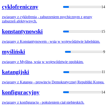
cyklofreniczny
14
związany
z
cyklofrenią - zaburzeniem psychicznym
z
grupy
zaburzeń afektywnych.
konstantynowski
15
związany
z
Konstantynowem - wsią w województwie lubelskim.
myśliński
9
związany
z
Myśliną, wsią w województwie opolskim.
katangijski
11
związany
z
Katangą - prowincją Demokratycznej Republiki Konga.
konfiguracyjny
14
związany
z
konfiguracją - położeniem ciał niebieskich.