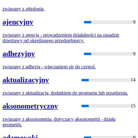
związany
z
ajtiologią.
ajencyjny
9
związany
z
ajencją - prowadzeniem działalności na zasadzie
dzierżawy
od
określonego przedsiębiorcy.
adhezyjny
9
związany
z
adhezją - włączaniem się
do
czegoś.
aktualizacyjny
14
związany
z
aktualizacją, dodatkiem
do
programu lub urządzenia.
aksonometryczny
15
związany
z
aksonometrią, dotyczący aksonometrii - działu
geometrii.
adamowski
9