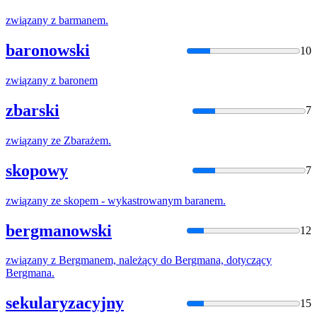
związany
z
barmanem
.
baronowski
10
związany
z
baronem
zbarski
7
związany
ze
Zbarażem
.
skopowy
7
związany
ze skopem - wykastrowanym
baranem
.
bergmanowski
12
związany
z
Bergmanem,
należący
do
Bergmana, dotyczący
Bergmana.
sekularyzacyjny
15