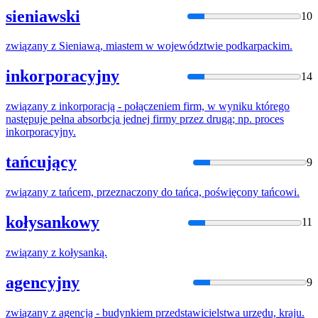
sieniawski
10
związany
z
Sieniawą, miastem w województwie podkarpackim.
inkorporacyjny
14
związany
z
inkorporacją - połączeniem firm, w wyniku którego
następuje pełna absorbcja jednej firmy przez drugą; np. proces
inkorporacyjny.
tańcujący
9
związany
z
tańcem, przeznaczony
do
tańca, poświęcony tańcowi.
kołysankowy
11
związany
z
kołysanką.
agencyjny
9
związany
z
agencją - budynkiem przedstawicielstwa urzędu, kraju.