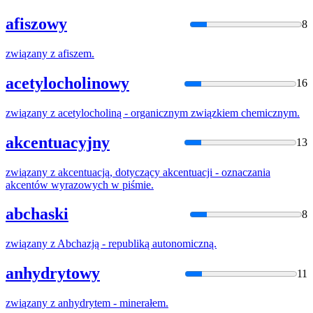
afiszowy
8
związany
z
afiszem.
acetylocholinowy
16
związany
z
acetylocholiną - organicznym związkiem chemicznym.
akcentuacyjny
13
związany
z
akcentuacją, dotyczący akcentuacji - oznaczania
akcentów wyrazowych w piśmie.
abchaski
8
związany
z
Abchazją - republiką autonomiczną.
anhydrytowy
11
związany
z
anhydrytem - minerałem.