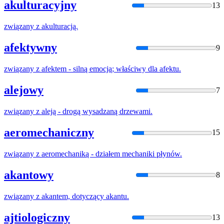
akulturacyjny
13
związany
z
akulturacją.
afektywny
9
związany
z
afektem - silną emocją;
właściwy
dla afektu.
alejowy
7
związany
z
aleją - drogą wysadzaną drzewami.
aeromechaniczny
15
związany
z
aeromechaniką - działem mechaniki płynów.
akantowy
8
związany
z
akantem, dotyczący akantu.
ajtiologiczny
13