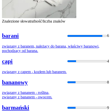
Znalezione słowa
trafność/liczba znaków
barani
6
związany
z
baranem
,
należący
do
barana
,
właściwy
baranowi
,
pochodzący
od
barana
.
capi
4
związany
z
capem - kozłem lub
baranem
.
bananowy
8
związany
z
bananem
- rośliną.
związany
z
bananem
- owocem.
barmański
9