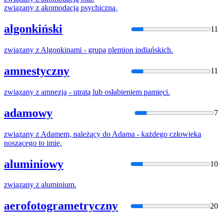
związany
z
akomodacją psychiczną.
algonkiński
11
związany
z
Algonkinami - grupą plemion indiańskich.
amnestyczny
11
związany
z
amnezją - utratą lub osłabieniem pamięci.
adamowy
7
związany
z
Adamem,
należący
do
Adama - każdego człowieka
noszącego to imię.
aluminiowy
10
związany
z
aluminium.
aerofotogrametryczny
20