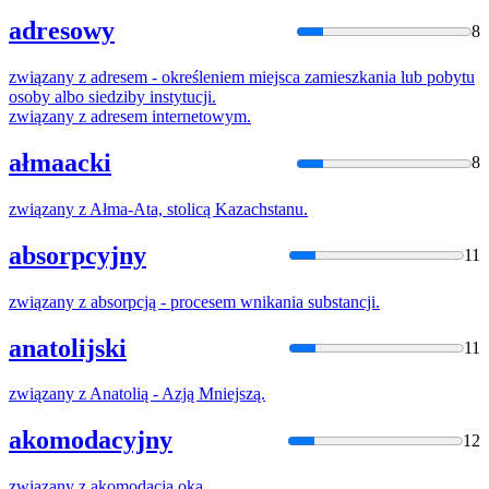
adresowy
8
związany
z
adresem - określeniem miejsca zamieszkania lub pobytu
osoby albo siedziby instytucji.
związany
z
adresem internetowym.
ałmaacki
8
związany
z
Ałma-Ata, stolicą Kazachstanu.
absorpcyjny
11
związany
z
absorpcją - procesem wnikania substancji.
anatolijski
11
związany
z
Anatolią - Azją Mniejszą.
akomodacyjny
12
związany
z
akomodacją oka.