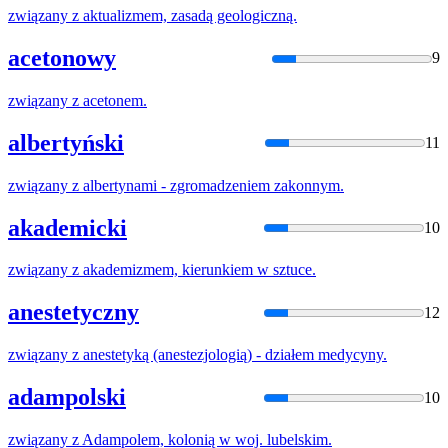
związany
z
aktualizmem, zasadą geologiczną.
acetonowy
9
związany
z
acetonem.
albertyński
11
związany
z
albertynami - zgromadzeniem zakonnym.
akademicki
10
związany
z
akademizmem, kierunkiem w sztuce.
anestetyczny
12
związany
z
anestetyką (anestezjologią) - działem medycyny.
adampolski
10
związany
z
Adampolem, kolonią w woj. lubelskim.