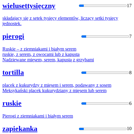
wielusettysięczny
17
składający się
z
setek
tysięcy elementów, liczący setki tysięcy
jednostek.
pierogi
7
Ruskie –
z
ziemniakami i białym
serem
ruskie,
z
serem
,
z
owocami lub
z
kapustą
Nadziewane mięsem,
serem
, kapustą
z
grzybami
tortilla
8
placek
z
kukurydzy
z
mięsem i
serem
, podawany
z
sosem
Meksykański placek kukurydziany
z
mięsem lub
serem
ruskie
6
Pierogi
z
ziemniakami i białym
serem
zapiekanka
10