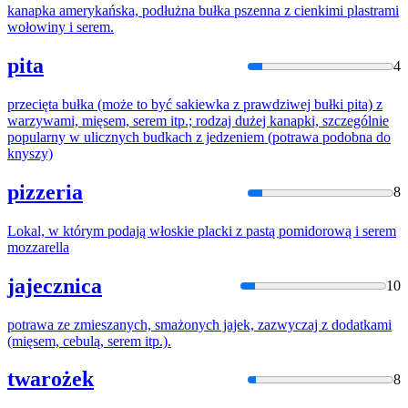
kanapka amerykańska, podłużna bułka pszenna
z
cienkimi plastrami
wołowiny i
serem
.
pita
4
przecięta bułka (może to być sakiewka
z
prawdziwej bułki pita)
z
warzywami, mięsem,
serem
itp.; rodzaj dużej kanapki, szczególnie
popularny
w
ulicznych budkach
z
jedzeniem (potrawa podobna do
knyszy)
pizzeria
8
Lokal,
w
którym podają włoskie placki
z
pastą pomidorową i
serem
mozzarella
jajecznica
10
potrawa ze zmieszanych, smażonych jajek, zazwyczaj
z
dodatkami
(mięsem, cebulą,
serem
itp.).
twarożek
8