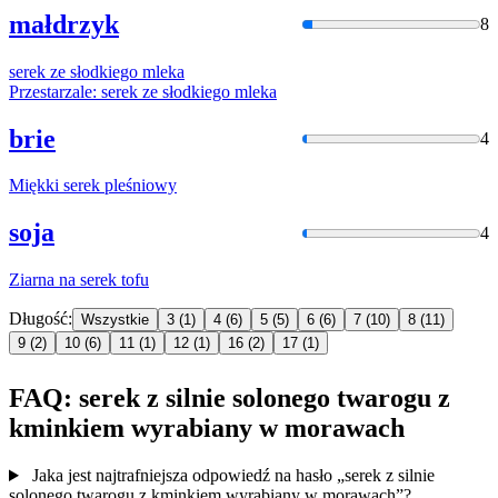
małdrzyk
8
serek
ze słodkiego mleka
Przestarzale:
serek
ze słodkiego mleka
brie
4
Miękki
serek
pleśniowy
soja
4
Ziarna na
serek
tofu
Długość:
Wszystkie
3
(1)
4
(6)
5
(5)
6
(6)
7
(10)
8
(11)
9
(2)
10
(6)
11
(1)
12
(1)
16
(2)
17
(1)
FAQ: serek z silnie solonego twarogu z
kminkiem wyrabiany w morawach
Jaka jest najtrafniejsza odpowiedź na hasło „serek z silnie
solonego twarogu z kminkiem wyrabiany w morawach”?