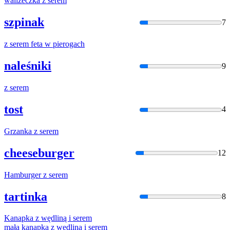
walizeczka
z
serem
szpinak
7
z
serem
feta
w
pierogach
naleśniki
9
z
serem
tost
4
Grzanka
z
serem
cheeseburger
12
Hamburger
z
serem
tartinka
8
Kanapka
z
wędliną i
serem
mała kanapka
z
wędliną i
serem