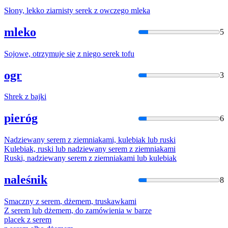
Słony, lekko ziarnisty
serek
z
owczego mleka
mleko
5
Sojowe, otrzymuje się
z
niego
serek
tofu
ogr
3
Shrek
z
bajki
pieróg
6
Nadziewany
serem
z
ziemniakami, kulebiak lub ruski
Kulebiak, ruski lub nadziewany
serem
z
ziemniakami
Ruski, nadziewany
serem
z
ziemniakami lub kulebiak
naleśnik
8
Smaczny
z
serem
, dżemem, truskawkami
Z
serem
lub dżemem, do zamówienia
w
barze
placek
z
serem