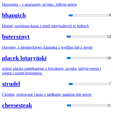
Hawajska –
z
ananasem, szynką, żółtym
serem
bhangich
8
bhangi, najniższa kasta
z
setek
nietykalnych
w
Indiach
butersznyt
10
Dawniej,
z
niemieckiego: kanapka
z
wędliną lub
z
serem
placek lotaryński
16
rodzaj placka zapiekanego
z
boczkiem, szynką, tartym
serem
i
jajami i sosem bolognese.
strudel
7
Cienkie, zrolowane ciasto
z
jabłkami, makiem lub
serem
cheesesteak
11