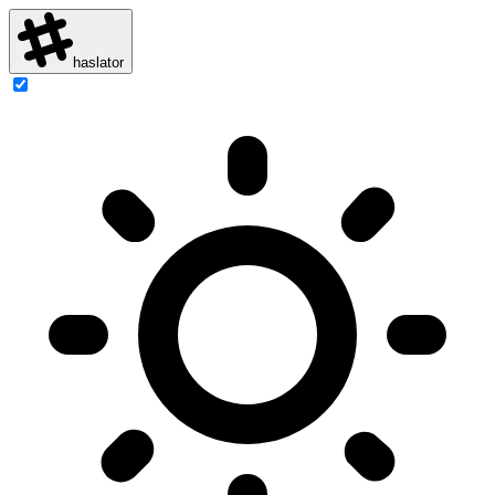
haslator