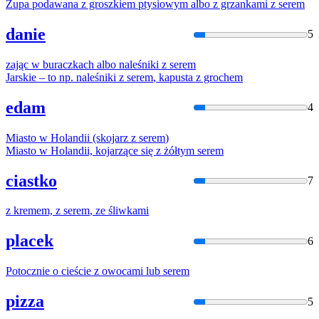
Zupa podawana
z
groszkiem ptysiowym albo
z
grzankami
z
serem
danie
5
zając
w
buraczkach albo naleśniki
z
serem
Jarskie – to np. naleśniki
z
serem
, kapusta
z
grochem
edam
4
Miasto
w
Holandii (skojarz
z
serem
)
Miasto
w
Holandii, kojarzące się
z
żółtym
serem
ciastko
7
z
kremem,
z
serem
, ze śliwkami
placek
6
Potocznie o cieście
z
owocami lub
serem
pizza
5