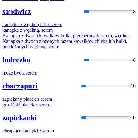
sandwicz
8
kanapka
z
wędliną lub
z
serem
kanapka
z
wędliną,
serem
Kanapka
z
dwóch kawałków bułki, przełożonych
serem
, wędliną
Kanapka
z
dwóch złożonych razem kawałków chleba lub bułki,
przełożonych wędliną,
serem
bułeczka
8
może być
z
serem
chaczapuri
10
zapiekany placek
z
serem
gruziński placek
z
serem
zapiekanki
10
chrupiące kanapki
z
serem