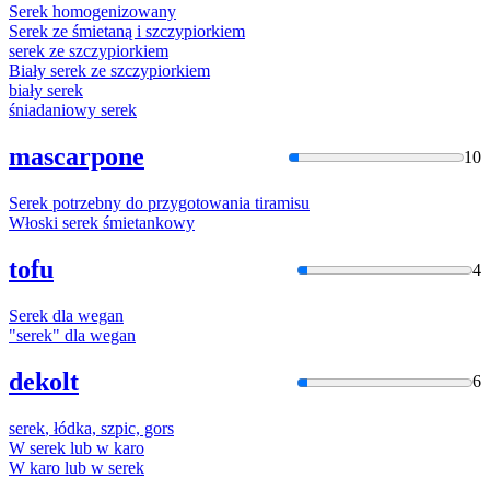
Serek
homogenizowany
Serek
ze śmietaną i szczypiorkiem
serek
ze szczypiorkiem
Biały
serek
ze szczypiorkiem
biały
serek
śniadaniowy
serek
mascarpone
10
Serek
potrzebny do przygotowania tiramisu
Włoski
serek
śmietankowy
tofu
4
Serek
dla wegan
"
serek
" dla wegan
dekolt
6
serek
, łódka, szpic, gors
W
serek
lub
w
karo
W
karo lub
w
serek