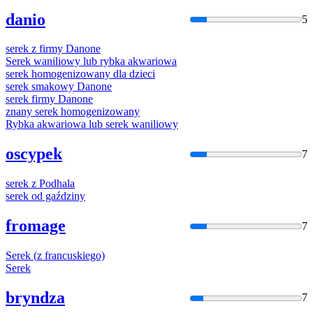
danio
5
serek
z
firmy Danone
Serek
waniliowy lub rybka akwariowa
serek
homogenizowany dla dzieci
serek
smakowy Danone
serek
firmy Danone
znany
serek
homogenizowany
Rybka akwariowa lub
serek
waniliowy
oscypek
7
serek
z
Podhala
serek
od gaździny
fromage
7
Serek
(
z
francuskiego)
Serek
bryndza
7