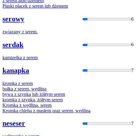
z
serem
albo dżemem
Płaski placek
z
serem
lub dżemem
serowy
6
związany
z
serem
.
serdak
6
kamizelka
z
serem
kanapka
7
kromka
z
serem
bułka
z
serem
, wędliną
bywa
z
szynką lub żółtym
serem
kromka
z
szynką, żółtym
serem
Kromka
z
wędliną,
serem
Kromka chleba
z
masłem oraz
serem
, wędliną
neseser
7