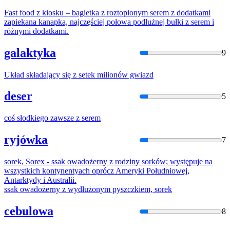
Fast food
z
kiosku – bagietka
z
roztopionym
serem
z
dodatkami
zapiekana kanapka, najczęściej połowa podłużnej bułki
z
serem
i
różnymi dodatkami.
galaktyka
9
Układ składający się
z
setek
milionów gwiazd
deser
5
coś słodkiego zawsze
z
serem
ryjówka
7
sorek
, Sorex - ssak owadożerny
z
rodziny sorków; występuje na
wszystkich kontynentyach oprócz Ameryki Południowej,
Antarktydy i Australii.
ssak owadożerny
z
wydłużonym pyszczkiem,
sorek
cebulowa
8