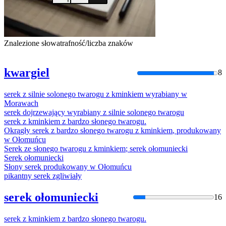
Znalezione słowa
trafność/liczba znaków
kwargiel
8
serek
z
silnie
solonego
twarogu
z
kminkiem
wyrabiany
w
Morawach
serek
dojrzewający
wyrabiany
z
silnie
solonego
twarogu
serek
z
kminkiem
z
bardzo
słonego
twarogu
.
Okrągły
serek
z
bardzo
słonego
twarogu
z
kminkiem
, produkowany
w
Ołomuńcu
Serek
ze
słonego
twarogu
z
kminkiem
;
serek
ołomuniecki
Serek
ołomuniecki
Słony
serek
produkowany
w
Ołomuńcu
pikantny
serek
zgliwiały
serek ołomuniecki
16
serek
z
kminkiem
z
bardzo
słonego
twarogu
.