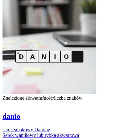
Znalezione słowa
trafność/liczba znaków
danio
serek
smakowy
Danone
Serek
waniliowy lub rybka akwariowa