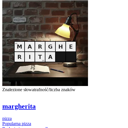
Znalezione słowa
trafność/liczba znaków
margherita
pizza
Popularna
pizza