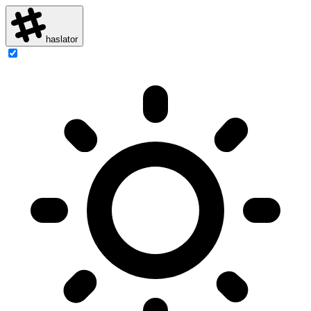
haslator