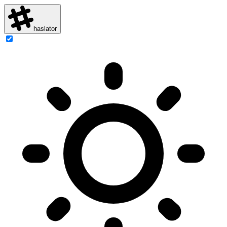
haslator