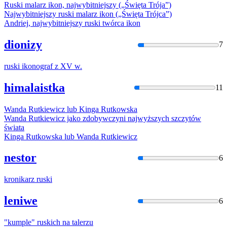
Ruski
malarz ikon, najwybitniejszy („Święta Trója”)
Najwybitniejszy
ruski
malarz ikon („Święta Trójca”)
Andriej, najwybitniejszy
ruski
twórca ikon
dionizy
7
ruski
ikonograf z XV w.
himalaistka
11
Wanda
Rutkie
wicz lub Kinga Rutkowska
Wanda
Rutkie
wicz jako zdobywczyni najwyższych szczytów
świata
Kinga Rutkowska lub Wanda
Rutkie
wicz
nestor
6
kronikarz
ruski
leniwe
6
"kumple"
ruski
ch na talerzu