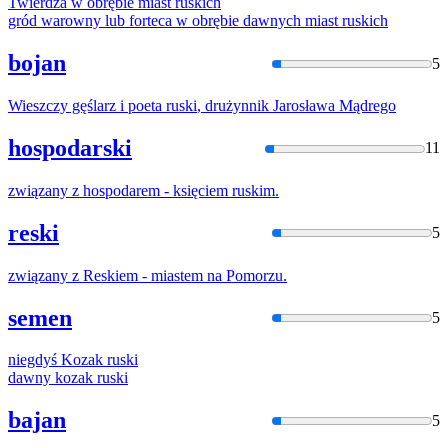
Twierdza w obrębie miast
ruski
ch
gród warowny lub forteca w obrębie dawnych miast
ruski
ch
bojan
5
Wieszczy gęślarz i poeta
ruski
, drużynnik Jarosława Mądrego
hospodarski
11
związany z hospodarem - księciem
ruski
m.
reski
5
związany z
Reskie
m - miastem na Pomorzu.
semen
5
niegdyś Kozak
ruski
dawny kozak
ruski
bajan
5