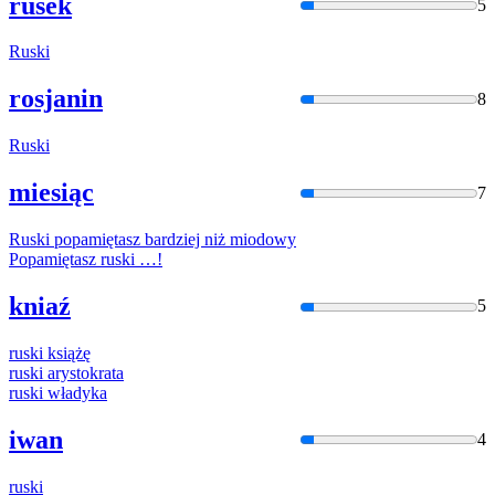
rusek
5
Ruski
rosjanin
8
Ruski
miesiąc
7
Ruski
popamiętasz bardziej niż miodowy
Popamiętasz
ruski
…!
kniaź
5
ruski
książę
ruski
arystokrata
ruski
władyka
iwan
4
ruski