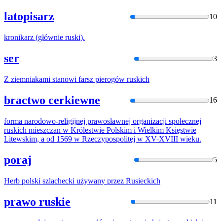
latopisarz
10
kronikarz (głównie
ruski
).
ser
3
Z ziemniakami stanowi farsz pierogów
ruski
ch
bractwo cerkiewne
16
forma narodowo-religijnej prawosławnej organizacji społecznej
ruski
ch mieszczan w Królestwie Polskim i Wielkim Księstwie
Litewskim, a od 1569 w Rzeczypospolitej w XV-XVIII wieku.
poraj
5
Herb polski szlachecki używany przez
Rusiec
kich
prawo ruskie
11