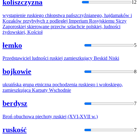
koliszczyzna
12
wystąpienie
ruskie
go chłopstwa pańszczyźnianego, hajdamaków i
Kozaków przybyłych z podległej Imperium Rosyjskiemu Siczy
Zaporoskiej skierowane przeciw szlachcie polskiej, ludności
żydowskiej, Kościoł
łemko
5
Przedstawiciel ludności
ruskie
j zamieszkujący Beskid Niski
bojkowie
8
ukraińska grupa etniczna pochodzenia
ruskie
go i wołoskiego,
zamieszkująca Karpaty Wschodnie
berdysz
7
Broń obuchowa piechoty
ruskie
j (XVI-XVII w.)
ruskość
7