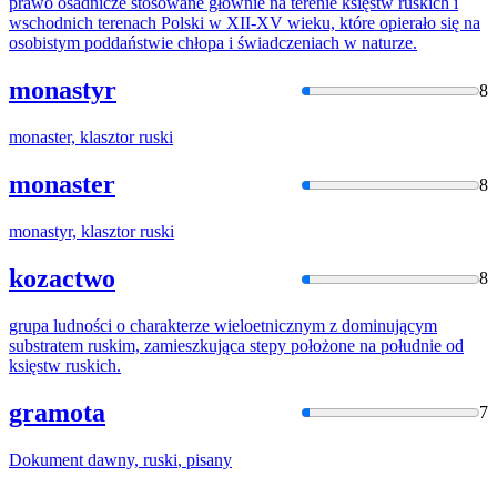
prawo osadnicze stosowane głównie na terenie księstw
ruski
ch i
wschodnich terenach Polski w XII-XV wieku, które opierało się na
osobistym poddaństwie chłopa i świadczeniach w naturze.
monastyr
8
monaster, klasztor
ruski
monaster
8
monastyr, klasztor
ruski
kozactwo
8
grupa ludności o charakterze wieloetnicznym z dominującym
substratem
ruski
m, zamieszkująca stepy położone na południe od
księstw
ruski
ch.
gramota
7
Dokument dawny,
ruski
, pisany