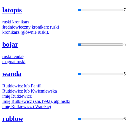
latopis
7
ruski
kronikarz
średniowieczny kronikarz
ruski
kronikarz (głównie
ruski
).
bojar
5
ruski
feudał
magnat
ruski
wanda
5
Rutkie
wicz lub Panfil
Rutkie
wicz lub Kwietniewska
imię
Rutkie
wicz
Imię
Rutkie
wicz (zm.1992), alpinistki
imię
Rutkie
wicz i Warskiej
rublow
6