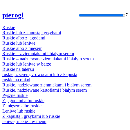
pierogi
7
Ruskie
Ruskie
lub z kapustą i grzybami
Ruskie
albo z jagodami
Ruskie
lub leniwe
Ruskie
albo z mięsem
Ruskie
– z ziemniakami i białym serem
Ruskie
– nadziewane ziemniakami i białym serem
Ruskie
lub leniwe w barze
Ruskie
na talerzu
ruskie
, z serem, z owocami lub z kapustą
ruskie
na obiad
Ruskie
, nadziewane ziemniakami i białym serem
Ruskie
, nadziewane kartoflami i białym serem
Pyszne
ruskie
Z jagodami albo
ruskie
Z mięsem albo
ruskie
Leniwe lub
ruskie
Z kapustą i grzybami lub
ruskie
leniwe,
ruskie
- w menu