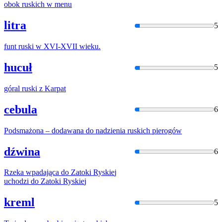
obok
ruski
ch w menu
litra
5
funt
ruski
w XVI-XVII wieku.
hucuł
5
góral
ruski
z Karpat
cebula
6
Podsmażona – dodawana do nadzienia
ruski
ch pierogów
dźwina
6
Rzeka wpadająca do Zatoki
Ryskie
j
uchodzi do Zatoki
Ryskie
j
kreml
5