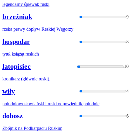
legendarny śpiewak
ruski
brzeźniak
9
rzeka prawy dopływ
Reskie
j Węgorzy
hospodar
8
tytuł książąt
ruski
ch
latopisiec
10
kronikarz (głównie
ruski
).
wiły
4
południowosłowiański i
ruski
odpowiednik południc
dobosz
6
Zbójnik na Podkarpaciu
Ruski
m