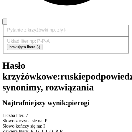
brakująca litera (-)
Hasło
krzyżówkowe:
ruskie
podpowiedz
synonimy, rozwiązania
Najtrafniejszy wynik:
pierogi
Liczba liter: 7
Słowo zaczyna się na: P
Słowo kończy się na: I
Zawiera litery: E, G, I, I, O, P, R