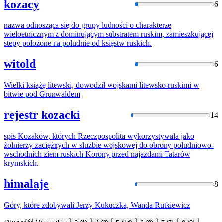
kozacy
6
nazwa odnosząca się do grupy ludności o charakterze
wieloetnicznym z dominującym substratem
ruski
m, zamieszkującej
stepy położone na południe od księstw
ruski
ch.
witold
6
Wielki książę litewski, dowodził wojskami litewsko-
ruski
mi w
bitwie pod Grunwaldem
rejestr kozacki
14
spis Kozaków, których Rzeczpospolita wykorzystywała jako
żołnierzy zaciężnych w służbie wojskowej do obrony południowo-
wschodnich ziem
ruski
ch Korony przed najazdami Tatarów
krymskich.
himalaje
8
Góry, które zdobywali Jerzy Kukuczka, Wanda
Rutkie
wicz