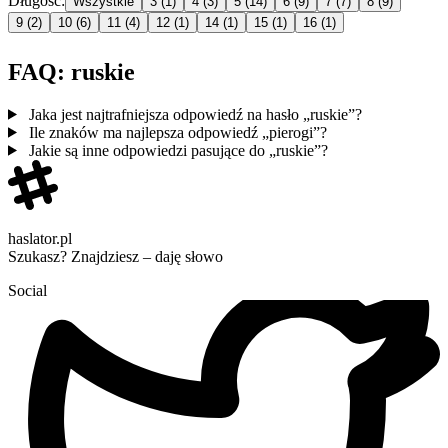
Długość:
Wszystkie
3
(1)
4
(3)
5
(14)
6
(9)
7
(7)
8
(9)
9
(2)
10
(6)
11
(4)
12
(1)
14
(1)
15
(1)
16
(1)
FAQ: ruskie
Jaka jest najtrafniejsza odpowiedź na hasło „ruskie”?
Ile znaków ma najlepsza odpowiedź „pierogi”?
Jakie są inne odpowiedzi pasujące do „ruskie”?
haslator.pl
Szukasz? Znajdziesz – daję słowo
Social