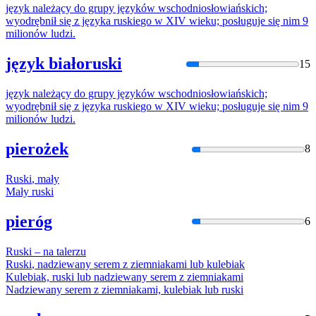
język należący do grupy języków wschodniosłowiańskich;
wyodrębnił się z języka
ruskie
go w XIV wieku; posługuje się nim 9
milionów ludzi.
język białoruski
15
język należący do grupy języków wschodniosłowiańskich;
wyodrębnił się z języka
ruskie
go w XIV wieku; posługuje się nim 9
milionów ludzi.
pierożek
8
Ruski
, mały
Mały
ruski
pieróg
6
Ruski
– na talerzu
Ruski
, nadziewany serem z ziemniakami lub kulebiak
Kulebiak,
ruski
lub nadziewany serem z ziemniakami
Nadziewany serem z ziemniakami, kulebiak lub
ruski