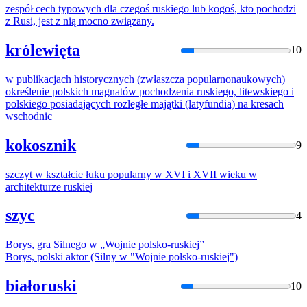
zespół cech typowych dla czegoś
ruskie
go lub kogoś, kto pochodzi
z Rusi, jest z nią mocno związany.
królewięta
10
w publikacjach historycznych (zwłaszcza popularnonaukowych)
określenie polskich magnatów pochodzenia
ruskie
go, litewskiego i
polskiego posiadających rozległe majątki (latyfundia) na kresach
wschodnic
kokosznik
9
szczyt w kształcie łuku popularny w XVI i XVII wieku w
architekturze
ruskie
j
szyc
4
Borys, gra Silnego w „Wojnie polsko-
ruskie
j”
Borys, polski aktor (Silny w "Wojnie polsko-
ruskie
j")
białoruski
10