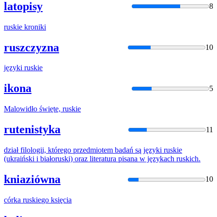
latopisy
8
ruskie
kroniki
ruszczyzna
10
języki
ruskie
ikona
5
Malowidło święte,
ruskie
rutenistyka
11
dział filologii, którego przedmiotem badań są języki
ruskie
(ukraiński i białoruski) oraz literatura pisana w językach
ruski
ch.
kniaziówna
10
córka
ruskie
go księcia