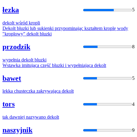
łezka
5
dekolt
wśród kropli
Dekolt
bluzki lub sukienki przypominając kształtem kroplę wody
"kroplowy"
dekolt
bluzki
przodzik
8
wypełnia
dekolt
bluzki
Wstawka imitująca część bluzki i wypełniająca
dekolt
bawet
5
lekka chusteczka zakrywająca
dekolt
tors
4
tak dawniej nazywano
dekolt
naszyjnik
9