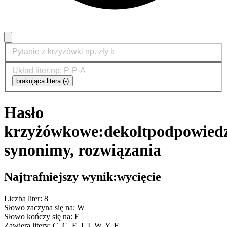
brakująca litera (-)
Hasło
krzyżówkowe:
dekolt
podpowiedz
synonimy, rozwiązania
Najtrafniejszy wynik:
wycięcie
Liczba liter: 8
Słowo zaczyna się na: W
Słowo kończy się na: E
Zawiera litery: C, C, E, I, I, W, Y, Ę