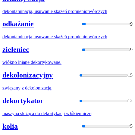
dekont
aminacja, usuwanie skażeń promieniotwórczych
odkażanie
9
dekont
aminacja, usuwanie skażeń promieniotwórczych
zieleniec
9
włókno lniane
dekort
ykowane.
dekolonizacyjny
15
związany z
dekolo
nizacją.
dekortykator
12
maszyna służąca do
dekort
ykacji włókienniczej
kolia
5