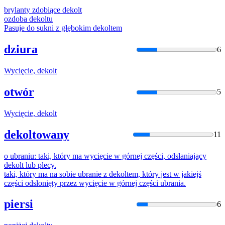
brylanty zdobiące
dekolt
ozdoba
dekolt
u
Pasuje do sukni z głębokim
dekolt
em
dziura
6
Wycięcie,
dekolt
otwór
5
Wycięcie,
dekolt
dekoltowany
11
o ubraniu: taki, który ma wycięcie w górnej części, odsłaniający
dekolt
lub plecy.
taki, który ma na sobie ubranie z
dekolt
em, który jest w jakiejś
części odsłonięty przez wycięcie w górnej części ubrania.
piersi
6