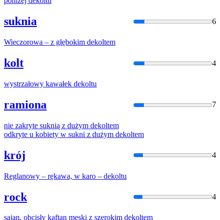
poniżej
dekolt
u
suknia
6
Wieczorowa – z głębokim
dekolt
em
kolt
4
wystrzałowy kawałek
dekolt
u
ramiona
7
nie zakryte suknią z dużym
dekolt
em
odkryte u kobiety w sukni z dużym
dekolt
em
krój
4
Reglanowy – rękawa, w karo –
dekolt
u
rock
4
sajan, obcisły kaftan męski z szerokim
dekolt
em