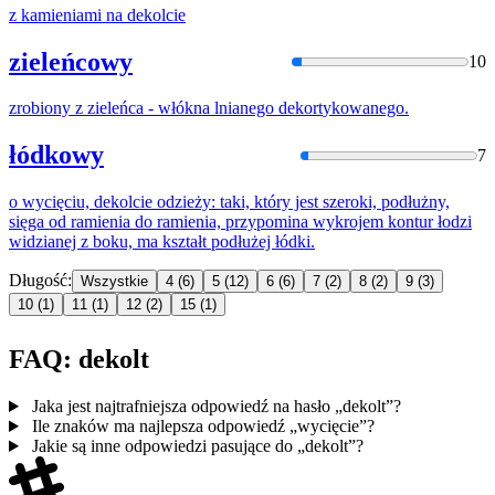
z kamieniami na
dekolc
ie
zieleńcowy
10
zrobiony z zieleńca - włókna lnianego
dekort
ykowanego.
łódkowy
7
o wycięciu,
dekolc
ie odzieży: taki, który jest szeroki, podłużny,
sięga od ramienia do ramienia, przypomina wykrojem kontur łodzi
widzianej z boku, ma kształt podłużej łódki.
Długość:
Wszystkie
4
(6)
5
(12)
6
(6)
7
(2)
8
(2)
9
(3)
10
(1)
11
(1)
12
(2)
15
(1)
FAQ: dekolt
Jaka jest najtrafniejsza odpowiedź na hasło „dekolt”?
Ile znaków ma najlepsza odpowiedź „wycięcie”?
Jakie są inne odpowiedzi pasujące do „dekolt”?