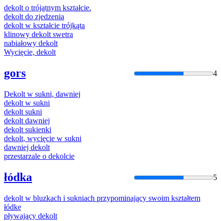
dekolt
o trójątnym kształcie.
dekolt
do zjedzenia
dekolt
w kształcie trójkąta
klinowy
dekolt
swetra
nabiałowy
dekolt
Wycięcie,
dekolt
gors
4
Dekolt
w sukni, dawniej
dekolt
w sukni
dekolt
sukni
dekolt
dawniej
dekolt
sukienki
dekolt
, wycięcie w sukni
dawniej
dekolt
przestarzale o
dekolc
ie
łódka
5
dekolt
w bluzkach i sukniach przypominający swoim kształtem
łódkę
pływający
dekolt