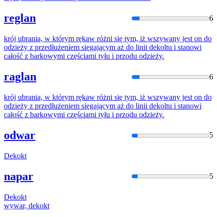
reglan
6
krój ubrania, w którym rękaw różni się tym, iż wszywany jest on do
odzieży z przedłużeniem sięgającym aż do linii
dekolt
u i stanowi
całość z barkowymi częściami tyłu i przodu odzieży.
raglan
6
krój ubrania, w którym rękaw różni się tym, iż wszywany jest on do
odzieży z przedłużeniem sięgającym aż do linii
dekolt
u i stanowi
całość z barkowymi częściami tyłu i przodu odzieży.
odwar
5
Dekokt
napar
5
Dekokt
wywar,
dekokt