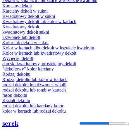
Dekolt
w sukniach i bluzkach w kształcie kwadratu
Karciany
dekolt
Karciany
dekolt
w sukni
Kwadratowy
dekolt
w sukni
Kwadratowy
dekolt
lub kolor w kartach
Kwadratowy
dekolt
kwadratowy
dekolt
sukni
Dzwonek lub
dekolt
Kolor lub
dekolt
w sukni
Kolor w kartach albo
dekolt
w kształcie kwadratu
Kolor w kartach lub kwadratowy
dekolt
Wycięcie,
dekolt
damski kwadratowy, prostokątny
dekolt
"
dekolt
owy" kolor karciany
Rodzaj
dekolt
u
Rodzaj
dekolt
u lub kolor w kartach
rodzaj
dekolt
u lub dzwonek w talii
rodzaj
dekolt
u lub romb w kartach
fason
dekolt
u
Kształt
dekolt
u
rodzaj
dekolt
u lub karciany kolor
kolor w kartach lub rodzaj
dekolt
u
serek
5