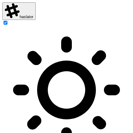
haslator