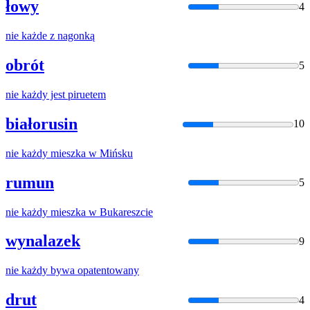
łowy
4
nie
każde
z nagonką
obrót
5
nie
każdy
jest piruetem
białorusin
10
nie
każdy
mieszka w Mińsku
rumun
5
nie
każdy
mieszka w Bukareszcie
wynalazek
9
nie
każdy
bywa opatentowany
drut
4