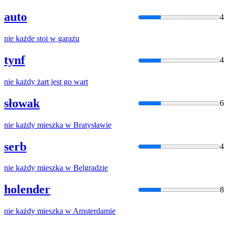
auto
4
nie
każde
stoi w garażu
tynf
4
nie
każdy
żart jest go wart
słowak
6
nie
każdy
mieszka w Bratysławie
serb
4
nie
każdy
mieszka w Belgradzie
holender
8
nie
każdy
mieszka w Amsterdamie