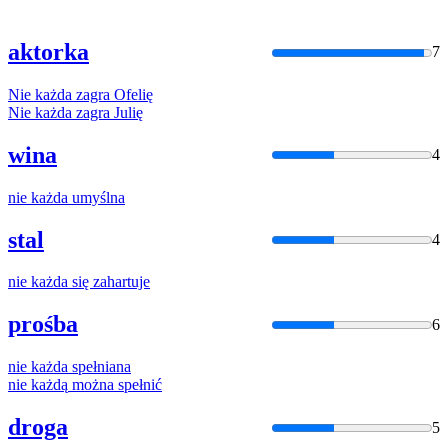
aktorka
7
Nie
każda
zagra
Ofelię
Nie
każda
zagra
Julię
wina
4
nie
każda
umyślna
stal
4
nie
każda
się zahartuje
prośba
6
nie
każda
spełniana
nie
każdą
można spełnić
droga
5