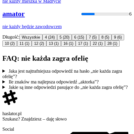
nie
każdy
mieszka w Madrycie
amator
6
nie
każdy
będzie zawodowcem
Długość:
Wszystkie
4
(24)
5
(20)
6
(15)
7
(5)
8
(5)
9
(6)
10
(2)
11
(1)
12
(2)
13
(1)
16
(1)
17
(1)
22
(1)
28
(1)
FAQ: nie każda zagra ofelię
Jaka jest najtrafniejsza odpowiedź na hasło „nie każda zagra
ofelię”?
Ile znaków ma najlepsza odpowiedź „aktorka”?
Jakie są inne odpowiedzi pasujące do „nie każda zagra ofelię”?
haslator.pl
Szukasz? Znajdziesz – daję słowo
Social