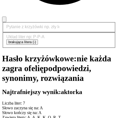
brakująca litera (-)
Hasło krzyżówkowe:
nie każda
zagra ofelię
podpowiedzi,
synonimy, rozwiązania
Najtrafniejszy wynik:
aktorka
Liczba liter: 7
Słowo zaczyna się na: A
Słowo kończy się na: A
Zawiera litery: A, A, K, K, O, R, T