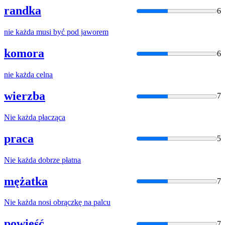
randka
6
nie
każda
musi być pod jaworem
komora
6
nie
każda
celna
wierzba
7
Nie
każda
płacząca
praca
5
Nie
każda
dobrze płatna
mężatka
7
Nie
każda
nosi obrączkę na palcu
powieść
7