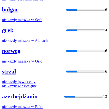
bułgar
6
nie
każdy
mieszka w Sofii
grek
4
nie
każdy
mieszka w Atenach
norweg
6
nie
każdy
mieszka w Oslo
strzał
6
nie
każdy
bywa celny
nie
każdy
w dziesiątkę
azerbejdżanin
13
nie
każdy
mieszka w Baku