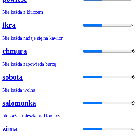
Nie
każda
z kluczem
ikra
4
Nie
każda
nadaje się na kawior
chmura
6
Nie
każda
zapowiada burzę
sobota
6
Nie
każda
wolna
salomonka
9
nie
każda
mieszka w Honiarze
zima
4