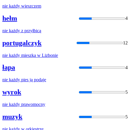
nie
każdy
wieszczem
hełm
4
nie
każdy
z przyłbicą
portugalczyk
12
nie
każdy
mieszka w Lizbonie
łapa
4
nie
każdy
pies ją podaje
wyrok
5
nie
każdy
prawomocny
muzyk
5
nie
każdy
w orkiestrze