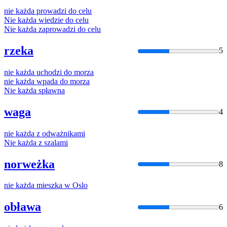
nie
każda
prowadzi do celu
Nie
każda
wiedzie do celu
Nie
każda
zaprowadzi do celu
rzeka
5
nie
każda
uchodzi do morza
nie
każda
wpada do morza
Nie
każda
spławna
waga
4
nie
każda
z odważnikami
Nie
każda
z szalami
norweżka
8
nie
każda
mieszka w Oslo
obława
6