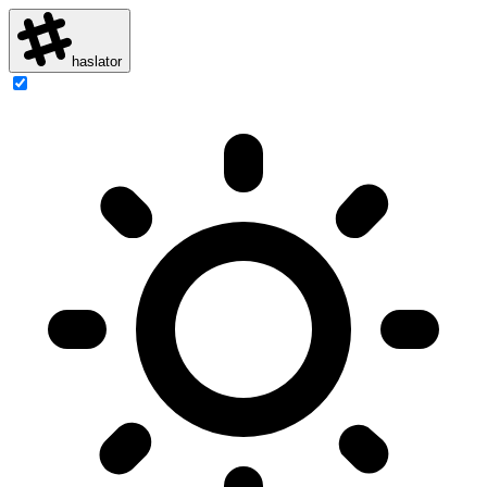
haslator