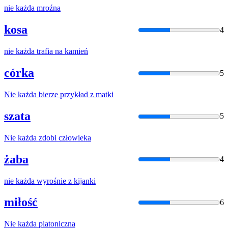
nie
każda
mroźna
kosa
4
nie
każda
trafia na kamień
córka
5
Nie
każda
bierze przykład z matki
szata
5
Nie
każda
zdobi człowieka
żaba
4
nie
każda
wyrośnie z kijanki
miłość
6
Nie
każda
platoniczna