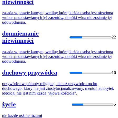
niewinności
zasada w prawie karnym, według której
każda
osoba jest niewinna
wobec przedstawianych jej zarzutów, dopóki wina
nie
zostanie jej
udowodniona.
domniemanie
22
niewinności
zasada w prawie karnym, według której
każda
osoba jest niewinna
wobec przedstawianych jej zarzutów, dopóki wina
nie
zostanie jej
udowodniona.
duchowy przywódca
16
przywódca wspólnoty religijnej, ale też przywódca ruchu
duchowego, który
nie
jest zinstytucjonalizowany, mentor, autorytet,
ideolog,
nie
jest nim
każda
"głowa kościoła".
życie
5
nie
każde
usłane różami