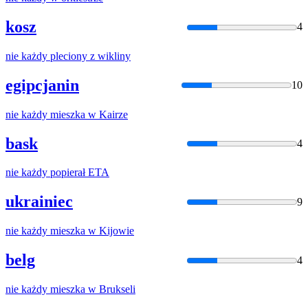
kosz
4
nie
każdy
pleciony z wikliny
egipcjanin
10
nie
każdy
mieszka w Kairze
bask
4
nie
każdy
popierał ETA
ukrainiec
9
nie
każdy
mieszka w Kijowie
belg
4
nie
każdy
mieszka w Brukseli