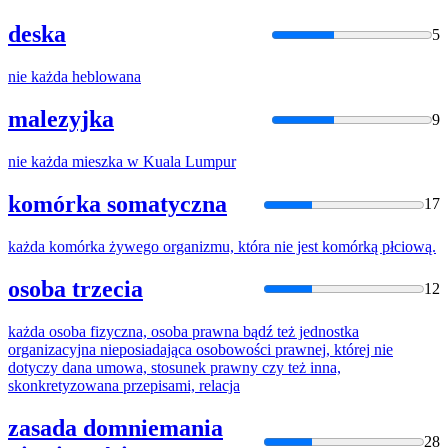
deska
5
nie
każda
heblowana
malezyjka
9
nie
każda
mieszka w Kuala Lumpur
komórka somatyczna
17
każda
komórka żywego organizmu, która
nie
jest komórką płciową.
osoba trzecia
12
każda
osoba fizyczna, osoba prawna bądź też jednostka
organizacyjna nieposiadająca osobowości prawnej, której
nie
dotyczy dana umowa, stosunek prawny czy też inna,
skonkretyzowana przepisami, relacja
zasada domniemania
28