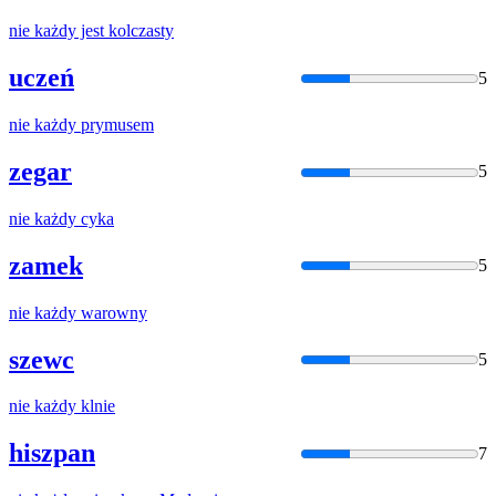
nie
każdy
jest kolczasty
uczeń
5
nie
każdy
prymusem
zegar
5
nie
każdy
cyka
zamek
5
nie
każdy
warowny
szewc
5
nie
każdy
klnie
hiszpan
7