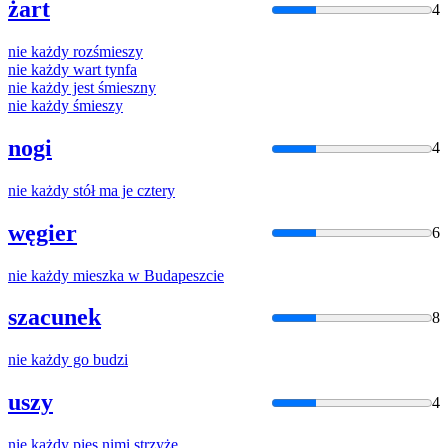
żart
4
nie
każdy
rozśmieszy
nie
każdy
wart tynfa
nie
każdy
jest śmieszny
nie
każdy
śmieszy
nogi
4
nie
każdy
stół ma je cztery
węgier
6
nie
każdy
mieszka w Budapeszcie
szacunek
8
nie
każdy
go budzi
uszy
4
nie
każdy
pies nimi strzyże