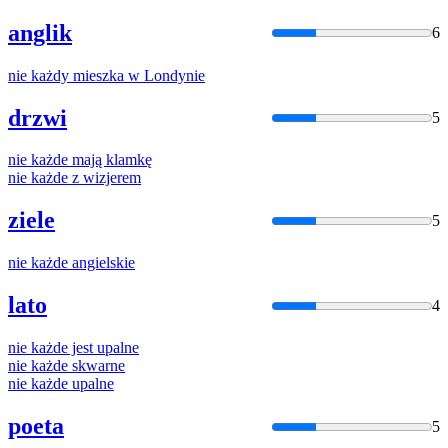
anglik
6
nie
każdy
mieszka w Londynie
drzwi
5
nie
każde
mają klamkę
nie
każde
z wizjerem
ziele
5
nie
każde
angielskie
lato
4
nie
każde
jest upalne
nie
każde
skwarne
nie
każde
upalne
poeta
5