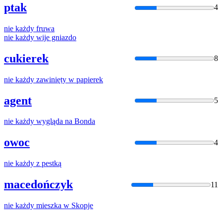
ptak
4
nie
każdy
fruwa
nie
każdy
wije gniazdo
cukierek
8
nie
każdy
zawinięty w papierek
agent
5
nie
każdy
wygląda na Bonda
owoc
4
nie
każdy
z pestką
macedończyk
11
nie
każdy
mieszka w Skopje