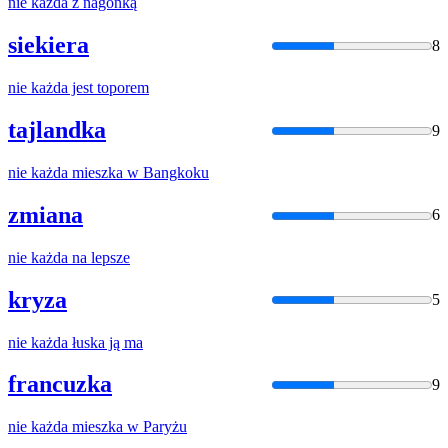
nie
każda
z nagonką
siekiera
8
nie
każda
jest toporem
tajlandka
9
nie
każda
mieszka w Bangkoku
zmiana
6
nie
każda
na lepsze
kryza
5
nie
każda
łuska ją ma
francuzka
9
nie
każda
mieszka w Paryżu