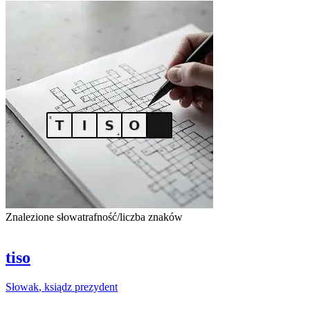
Znalezione słowa
trafność/liczba znaków
tiso
Słowak
, ksiądz prezydent