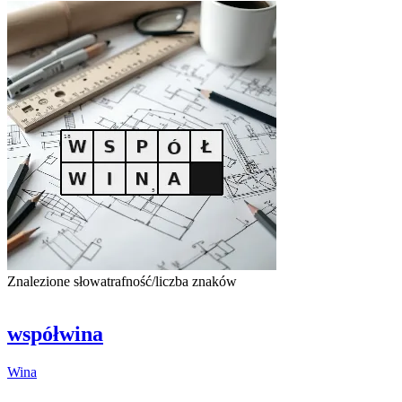
Znalezione słowa
trafność/liczba znaków
współwina
Wina