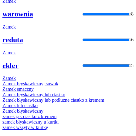
Zamek
warownia
8
Zamek
reduta
6
Zamek
ekler
5
Zamek
Zamek
błyskawiczny; suwak
Zamek
smaczny
Zamek
błyskawiczny lub ciastko
Zamek
błyskawiczny lub podłużne ciastko z kremem
Zamek
lub ciastko
Zamek
błyskawiczny
zamek
jak ciastko z kremem
zamek
błyskawiczny u kurtki
zamek
wszyty w kurtkę