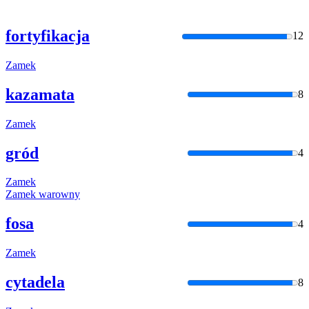
fortyfikacja
12
Zamek
kazamata
8
Zamek
gród
4
Zamek
Zamek
warowny
fosa
4
Zamek
cytadela
8