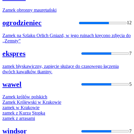
Zamek
obronny mauretański
ogrodzieniec
12
Zamek
na Szlaku Orlich Gniazd, w jego ruinach kręcono zdjęcia do
„Zemsty”
ekspres
7
zamek
błyskawiczny, zapięcie służące do czasowego łączenia
dwóch kawałków tkaniny.
wawel
5
Zamek
królów polskich
Zamek
Królewski w Krakowie
zamek
w Krakowie
zamek
z Kurzą Stopką
zamek
z arrasami
windsor
7