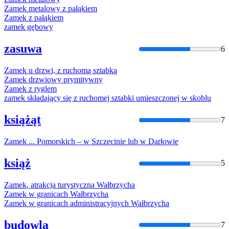
Zamek
metalowy z pałąkiem
Zamek
z pałąkiem
zamek
gębowy
zasuwa
6
Zamek
u drzwi, z ruchomą sztabką
Zamek
drzwiowy prymitywny
Zamek
z ryglem
zamek
składający się z ruchomej sztabki umieszczonej w skoblu
książąt
7
Zamek
... Pomorskich – w Szczecinie lub w Darłowie
książ
5
Zamek
, atrakcja turystyczna Wałbrzycha
Zamek
w granicach Wałbrzycha
Zamek
w granicach administracyjnych Wałbrzycha
budowla
7