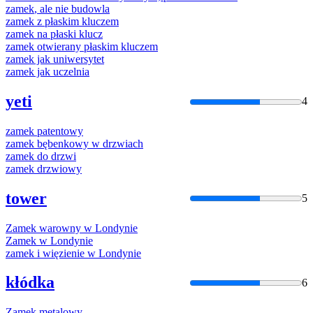
zamek
, ale nie budowla
zamek
z płaskim kluczem
zamek
na płaski klucz
zamek
otwierany płaskim kluczem
zamek
jak uniwersytet
zamek
jak uczelnia
yeti
4
zamek
patentowy
zamek
bębenkowy w drzwiach
zamek
do drzwi
zamek
drzwiowy
tower
5
Zamek
warowny w Londynie
Zamek
w Londynie
zamek
i więzienie w Londynie
kłódka
6
Zamek
metalowy