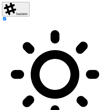
haslator