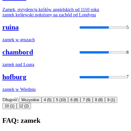
Zamek
, rezydencja królów angielskich od 1110 roku
zamek
królewski położony na zachód od Londynu
ruina
5
zamek
w gruzach
chambord
8
zamek
nad Loarą
hofburg
7
zamek
w Wiedniu
Długość:
Wszystkie
4
(5)
5
(10)
6
(8)
7
(9)
8
(8)
9
(1)
10
(1)
12
(2)
FAQ: zamek