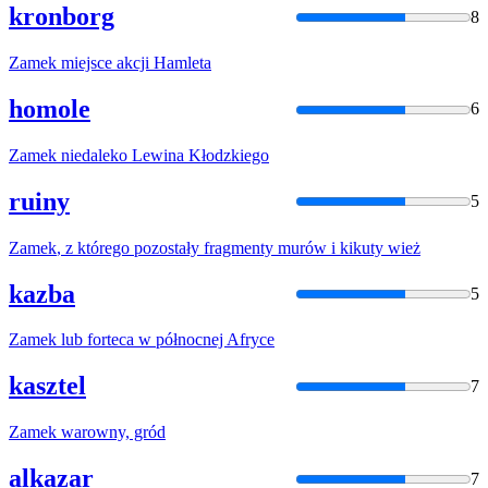
kronborg
8
Zamek
miejsce akcji Hamleta
homole
6
Zamek
niedaleko Lewina Kłodzkiego
ruiny
5
Zamek
, z którego pozostały fragmenty murów i kikuty wież
kazba
5
Zamek
lub forteca w północnej Afryce
kasztel
7
Zamek
warowny, gród
alkazar
7