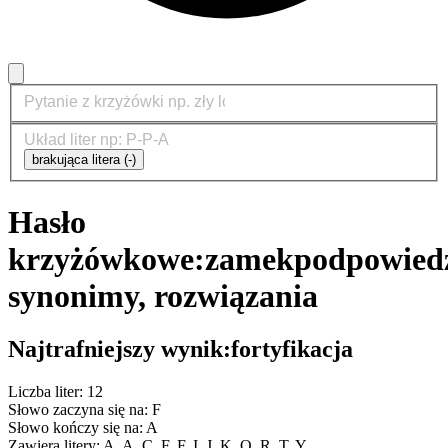
brakująca litera (-)
Hasło
krzyżówkowe:
zamek
podpowiedz
synonimy, rozwiązania
Najtrafniejszy wynik:
fortyfikacja
Liczba liter: 12
Słowo zaczyna się na: F
Słowo kończy się na: A
Zawiera litery: A, A, C, F, F, I, J, K, O, R, T, Y