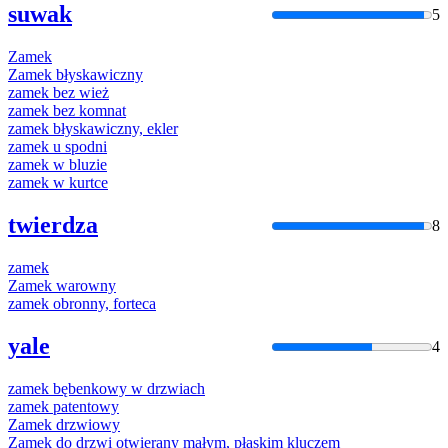
suwak
5
Zamek
Zamek
błyskawiczny
zamek
bez wież
zamek
bez komnat
zamek
błyskawiczny, ekler
zamek
u spodni
zamek
w bluzie
zamek
w kurtce
twierdza
8
zamek
Zamek
warowny
zamek
obronny, forteca
yale
4
zamek
bębenkowy w drzwiach
zamek
patentowy
Zamek
drzwiowy
Zamek
do drzwi otwierany małym, płaskim kluczem