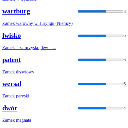
wartburg
8
Zamek
warowny w Turyngii (Niemcy)
lwisko
6
Zamek
– zamczysko, lew – ...
patent
6
Zamek
drzwiowy
wersal
6
Zamek
paryski
dwór
4
Zamek
magnata