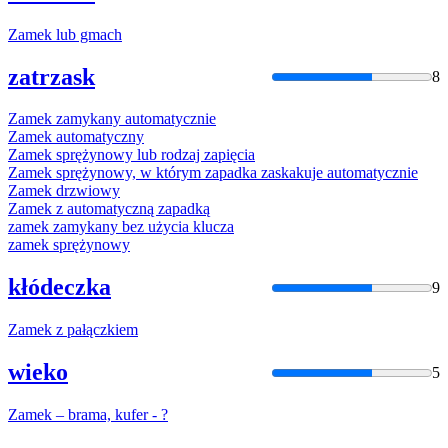
Zamek
lub gmach
zatrzask
8
Zamek
zamyk
any automatycznie
Zamek
automatyczny
Zamek
sprężynowy lub rodzaj zapięcia
Zamek
sprężynowy, w którym zapadka zaskakuje automatycznie
Zamek
drzwiowy
Zamek
z automatyczną zapadką
zamek
zamyk
any bez użycia klucza
zamek
sprężynowy
kłódeczka
9
Zamek
z pałączkiem
wieko
5
Zamek
– brama, kufer - ?