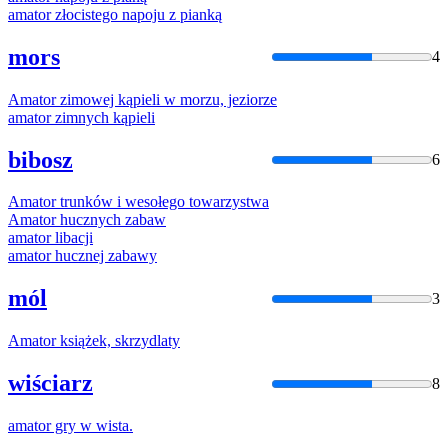
amator
złocistego napoju z pianką
mors
4
Amator
zimowej kąpieli w morzu, jeziorze
amator
zimnych kąpieli
bibosz
6
Amator
trunków i wesołego towarzystwa
Amator
hucznych zabaw
amator
libacji
amator
hucznej zabawy
mól
3
Amator
książek, skrzydlaty
wiściarz
8
amator
gry w wista.