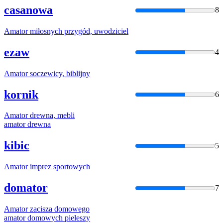
casanowa
8
Amator
miłosnych przygód, uwodziciel
ezaw
4
Amator
soczewicy, biblijny
kornik
6
Amator
drewna, mebli
amator
drewna
kibic
5
Amator
imprez sportowych
domator
7
Amator
zacisza domowego
amator
domowych pieleszy