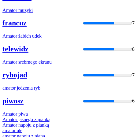
Amator
muzyki
francuz
7
Amator
żabich udek
telewidz
8
Amator
srebrnego ekranu
rybojad
7
amator
jedzenia ryb.
piwosz
6
Amator
piwa
Amator
jasnego z pianką
Amator
napoju z pianką
amator
ale
amator
napoju z pianą