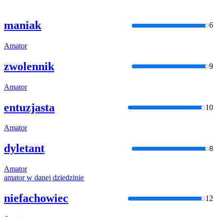
maniak
6
Amator
zwolennik
9
Amator
entuzjasta
10
Amator
dyletant
8
Amator
amator
w danej dziedzinie
niefachowiec
12