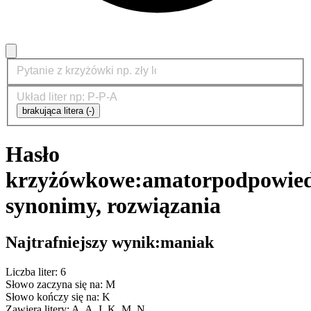
brakująca litera (-)
Hasło
krzyżówkowe:
amator
podpowied
synonimy, rozwiązania
Najtrafniejszy wynik:
maniak
Liczba liter: 6
Słowo zaczyna się na: M
Słowo kończy się na: K
Zawiera litery: A, A, I, K, M, N