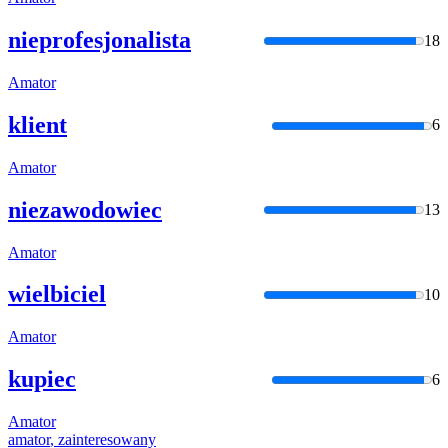
nieprofesjonalista
18
Amator
klient
6
Amator
niezawodowiec
13
Amator
wielbiciel
10
Amator
kupiec
6
Amator
amator
, zainteresowany