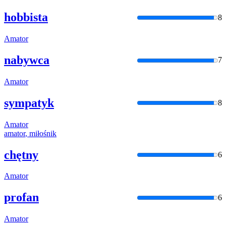
hobbista
8
Amator
nabywca
7
Amator
sympatyk
8
Amator
amator
, miłośnik
chętny
6
Amator
profan
6
Amator