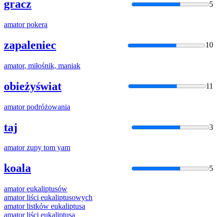
gracz
5
amator
pokera
zapaleniec
10
amator
, miłośnik, maniak
obieżyświat
11
amator
podróżowania
taj
3
amator
zupy tom yam
koala
5
amator
eukaliptusów
amator
liści eukaliptusowych
amator
listków eukaliptusa
amator
liści eukaliptusa