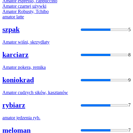
Amator
espresso, cappuccino
Amator
czarnej używki
Amator
Robusty, Tchibo
amator
latte
szpak
5
Amator
wiśni, skrzydlaty
karciarz
8
Amator
pokera, remika
koniokrad
9
Amator
cudzych sików, kasztanów
rybiarz
7
amator
jedzenia ryb.
meloman
7