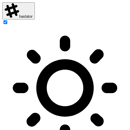
haslator