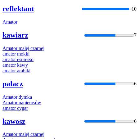
reflektant
10
Amator
kawiarz
7
Amator
małej czarnej
amator
mokki
amator
espresso
amator
kawy
amator
arabiki
palacz
6
Amator
dymka
Amator
papierosów
amator
cygar
kawosz
6
Amator
małej czarnej