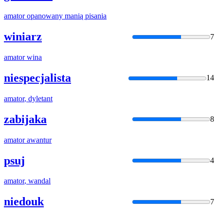
amator
opanowany manią pisania
winiarz
7
amator
wina
niespecjalista
14
amator
, dyletant
zabijaka
8
amator
awantur
psuj
4
amator
, wandal
niedouk
7