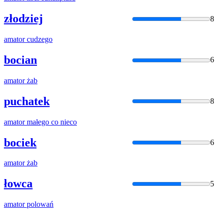
złodziej
8
amator
cudzego
bocian
6
amator
żab
puchatek
8
amator
małego co nieco
bociek
6
amator
żab
łowca
5
amator
polowań