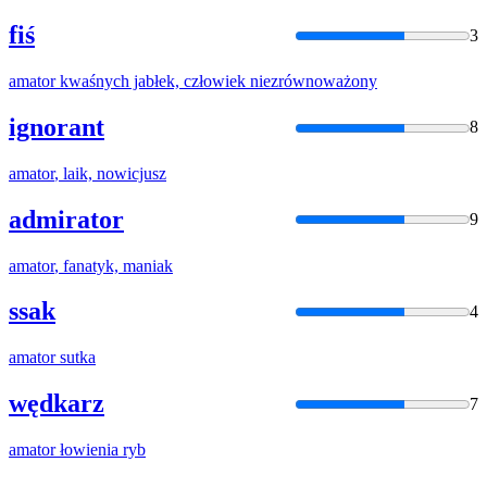
fiś
3
amator
kwaśnych jabłek, człowiek niezrównoważony
ignorant
8
amator
, laik, nowicjusz
admirator
9
amator
, fanatyk, maniak
ssak
4
amator
sutka
wędkarz
7
amator
łowienia ryb