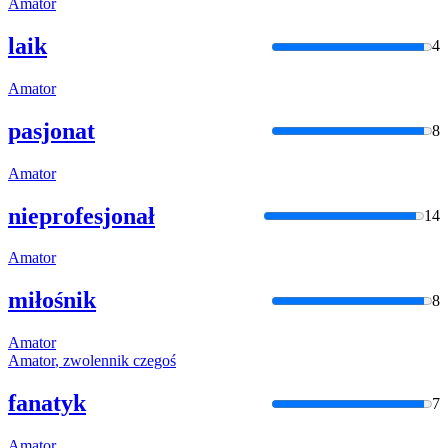
Amator
laik
4
Amator
pasjonat
8
Amator
nieprofesjonał
14
Amator
miłośnik
8
Amator
Amator
, zwolennik czegoś
fanatyk
7
Amator