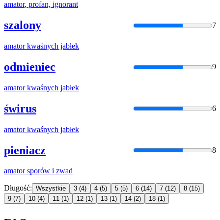
amator
, profan, ignorant
szalony
7
amator
kwaśnych jabłek
odmieniec
9
amator
kwaśnych jabłek
świrus
6
amator
kwaśnych jabłek
pieniacz
8
amator
sporów i zwad
Długość:
Wszystkie
3
(4)
4
(5)
5
(5)
6
(14)
7
(12)
8
(15)
9
(7)
10
(4)
11
(1)
12
(1)
13
(1)
14
(2)
18
(1)