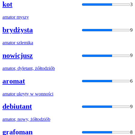
kot
3
amator
myszy
brydżysta
9
amator
szlemika
nowicjusz
9
amator
, dyletant, żółtodziób
aromat
6
amator
ukryty w wonności
debiutant
9
amator
, nowy, żółtodziób
grafoman
8