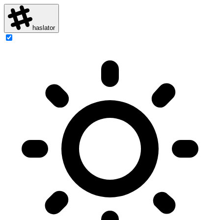
haslator