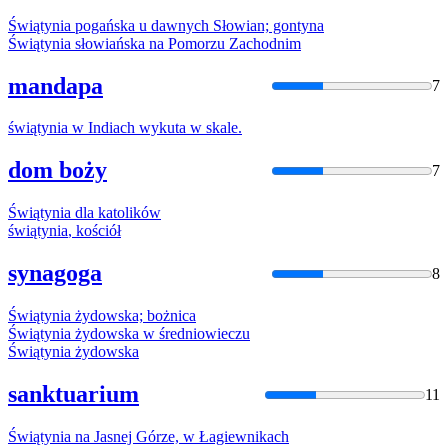
Świątynia
pogańska u dawnych Słowian; gontyna
Świątynia
słowiańska na Pomorzu Zachodnim
mandapa
7
świątynia
w Indiach wykuta w skale.
dom boży
7
Świątynia
dla katolików
świątynia
, kościół
synagoga
8
Świątynia
żydowska; bożnica
Świątynia
żydowska w średniowieczu
Świątynia
żydowska
sanktuarium
11
Świątynia
na Jasnej Górze, w Łagiewnikach