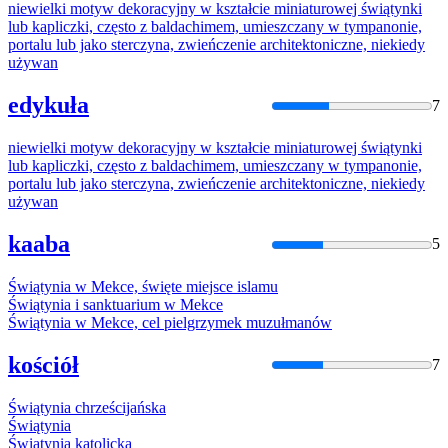
niewielki motyw dekoracyjny w kształcie miniaturowej
świątynki
lub kapliczki, często
z
baldachimem, umieszczany w tympanonie,
portalu lub jako sterczyna, zwieńczenie architektoniczne, niekiedy
używan
edykuła
7
niewielki motyw dekoracyjny w kształcie miniaturowej
świątynki
lub kapliczki, często
z
baldachimem, umieszczany w tympanonie,
portalu lub jako sterczyna, zwieńczenie architektoniczne, niekiedy
używan
kaaba
5
Świątynia
w Mekce, święte miejsce islamu
Świątynia
i sanktuarium w Mekce
Świątynia
w Mekce, cel pielgrzymek muzułmanów
kościół
7
Świątynia
chrześcijańska
Świątynia
Świątynia
katolicka