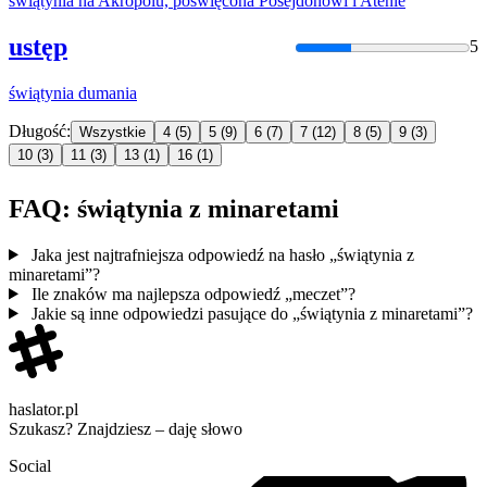
świątynia
na Akropolu, poświęcona Posejdonowi i Atenie
ustęp
5
świątynia
dumania
Długość:
Wszystkie
4
(5)
5
(9)
6
(7)
7
(12)
8
(5)
9
(3)
10
(3)
11
(3)
13
(1)
16
(1)
FAQ: świątynia z minaretami
Jaka jest najtrafniejsza odpowiedź na hasło „świątynia z
minaretami”?
Ile znaków ma najlepsza odpowiedź „meczet”?
Jakie są inne odpowiedzi pasujące do „świątynia z minaretami”?
haslator.pl
Szukasz? Znajdziesz – daję słowo
Social