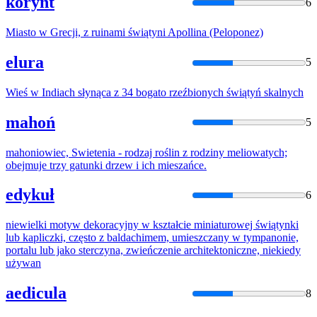
korynt
6
Miasto w Grecji,
z
ruinami
świątyni
Apollina (Peloponez)
elura
5
Wieś w Indiach słynąca
z
34 bogato rzeźbionych
świątyń
skalnych
mahoń
5
mahoniowiec,
Swietenia
- rodzaj roślin
z
rodziny meliowatych;
obejmuje trzy gatunki drzew i ich mieszańce.
edykuł
6
niewielki motyw dekoracyjny w kształcie miniaturowej
świątynki
lub kapliczki, często
z
baldachimem, umieszczany w tympanonie,
portalu lub jako sterczyna, zwieńczenie architektoniczne, niekiedy
używan
aedicula
8