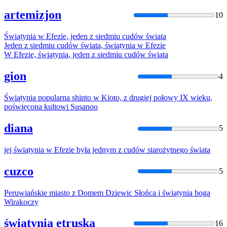
artemizjon
10
Świątynia
w Efezie, jeden
z
siedmiu cudów świata
Jeden
z
siedmiu cudów świata,
świątynia
w Efezie
W Efezie,
świątynia
, jeden
z
siedmiu cudów świata
gion
4
Świątynia
popularna shinto w Kioto,
z
drugiej połowy IX wieku,
poświęcona kultowi Susanoo
diana
5
jej
świątynia
w Efezie była jednym
z
cudów starożytnego świata
cuzco
5
Peruwiańskie miasto
z
Domem Dziewic Słońca i
świątynią
boga
Wirakoczy
świątynia etruska
16