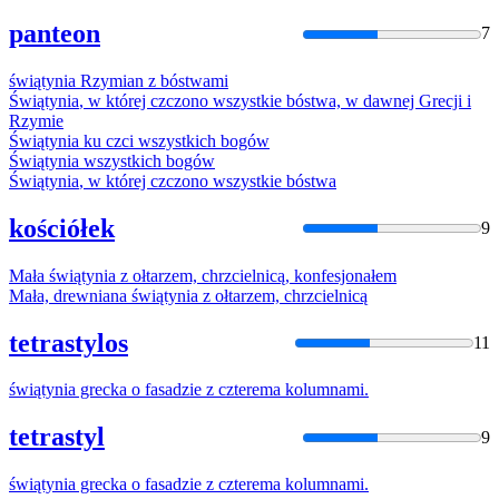
panteon
7
świątynia
Rzymian
z
bóstwami
Świątynia
, w której czczono wszystkie bóstwa, w dawnej Grecji i
Rzymie
Świątynia
ku czci wszystkich bogów
Świątynia
wszystkich bogów
Świątynia
, w której czczono wszystkie bóstwa
kościółek
9
Mała
świątynia
z
ołtarzem, chrzcielnicą, konfesjonałem
Mała, drewniana
świątynia
z
ołtarzem, chrzcielnicą
tetrastylos
11
świątynia
grecka o fasadzie
z
czterema kolumnami.
tetrastyl
9
świątynia
grecka o fasadzie
z
czterema kolumnami.