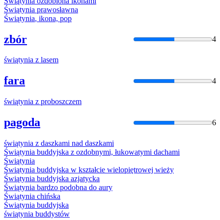
Świątynia
ozdobiona ikonami
Świątynia
prawosławna
Świątynia
, ikona, pop
zbór
4
świątynia
z
lasem
fara
4
świątynia
z
proboszczem
pagoda
6
świątynia
z
daszkami nad daszkami
Świątynia
buddyjska
z
ozdobnymi, łukowatymi dachami
Świątynia
Świątynia
buddyjska w kształcie wielopiętrowej wieży
Świątynia
buddyjska azjatycka
Świątynia
bardzo podobna do aury
Świątynia
chińska
Świątynia
buddyjska
świątynia
buddystów