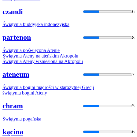
czandi
6
Świątynia
buddyjska indonezyjska
partenon
8
Świątynia
poświęcona Atenie
Świątynia
Ateny na ateńskim Akropolu
Świątynia
Ateny wzniesiona na Akropolu
ateneum
7
Świątynia
bogini mądrości w starożytnej Grecji
świątynia
bogini Ateny
chram
5
Świątynia
pogańska
kącina
6