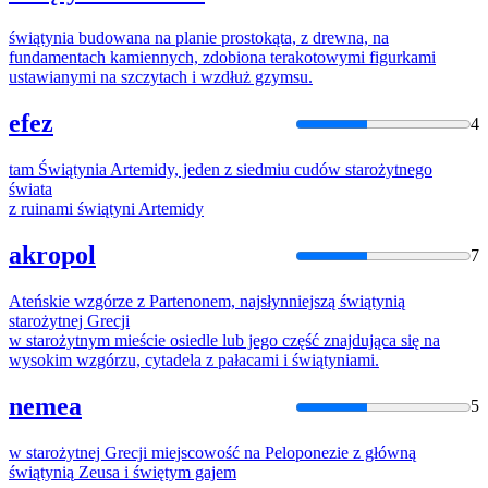
świątynia
budowana na planie prostokąta,
z
drewna, na
fundamentach kamiennych, zdobiona terakotowymi figurkami
ustawianymi na szczytach i wzdłuż gzymsu.
efez
4
tam
Świątynia
Artemidy, jeden
z
siedmiu cudów starożytnego
świata
z
ruinami
świątyni
Artemidy
akropol
7
Ateńskie wzgórze
z
Partenonem, najsłynniejszą
świątynią
starożytnej Grecji
w starożytnym mieście osiedle lub jego część znajdująca się na
wysokim wzgórzu, cytadela
z
pałacami i
świątyniami
.
nemea
5
w starożytnej Grecji miejscowość na Peloponezie
z
główną
świątynią
Zeusa i świętym gajem