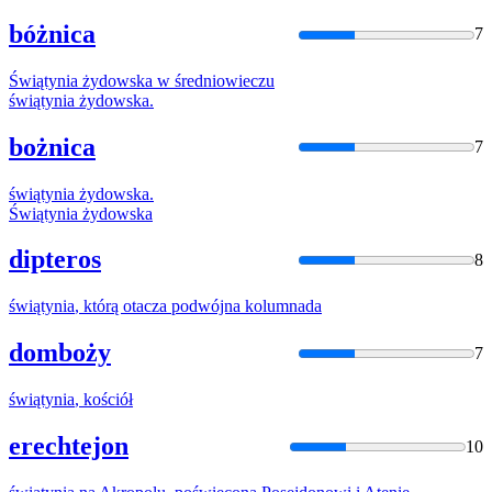
bóżnica
7
Świątynia
żydowska w średniowieczu
świątynia
żydowska.
bożnica
7
świątynia
żydowska.
Świątynia
żydowska
dipteros
8
świątynia
, którą otacza podwójna kolumnada
domboży
7
świątynia
, kościół
erechtejon
10