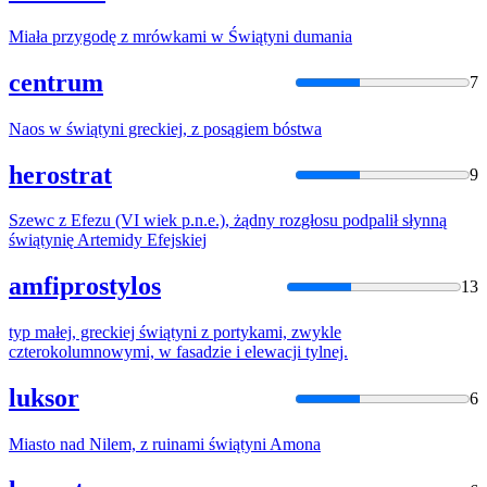
Miała przygodę
z
mrówkami w
Świątyni
dumania
centrum
7
Naos w
świątyni
greckiej,
z
posągiem bóstwa
herostrat
9
Szewc
z
Efezu (VI wiek p.n.e.), żądny rozgłosu podpalił słynną
świątynię
Artemidy Efejskiej
amfiprostylos
13
typ małej, greckiej
świątyni
z
portykami, zwykle
czterokolumnowymi, w fasadzie i elewacji tylnej.
luksor
6
Miasto nad Nilem,
z
ruinami
świątyni
Amona