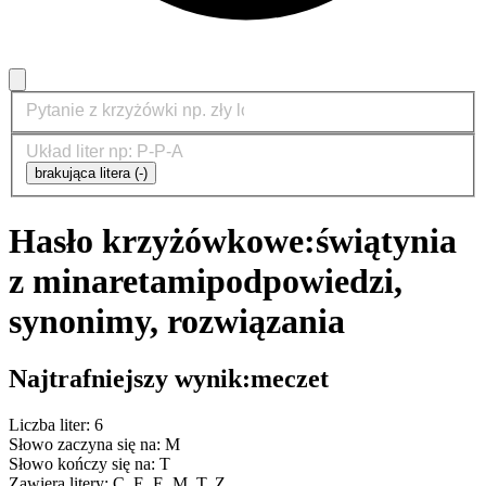
brakująca litera (-)
Hasło krzyżówkowe:
świątynia
z minaretami
podpowiedzi,
synonimy, rozwiązania
Najtrafniejszy wynik:
meczet
Liczba liter: 6
Słowo zaczyna się na: M
Słowo kończy się na: T
Zawiera litery: C, E, E, M, T, Z