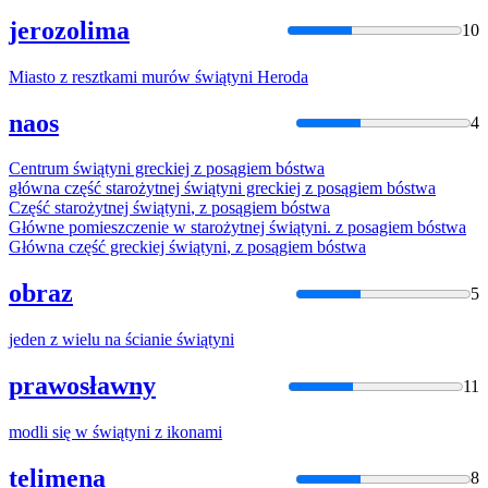
jerozolima
10
Miasto
z
resztkami murów
świątyni
Heroda
naos
4
Centrum
świątyni
greckiej
z
posągiem bóstwa
główna część starożytnej
świątyni
greckiej
z
posągiem bóstwa
Część starożytnej
świątyni
,
z
posągiem bóstwa
Główne pomieszczenie w starożytnej
świątyni
.
z
posagiem bóstwa
Główna część greckiej
świątyni
,
z
posągiem bóstwa
obraz
5
jeden
z
wielu na ścianie
świątyni
prawosławny
11
modli się w
świątyni
z
ikonami
telimena
8