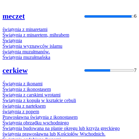
meczet
6
świątynia
z
minaretami
Świątynia
z
minaretem
, mihrabem
Świątynia
Świątynia
wyznawców islamu
świątynia
muzułmanów.
Świątynia
muzułmańska
cerkiew
7
Świątynia
z
ikonami
Świątynia
z
ikonostasem
Świątynia
z
carskimi wrotami
Świątynia
z
kopułą w kształcie cebuli
świątynia
z
narteksem
świątynia
z
popem
Prawosławna
świątynia
z
ikonostasem
Świątynia
obrządku wschodniego
Świątynia
budowana na planie okręgu lub krzyża greckiego
świątynia
prawosławna lub Kościołów Wschodnich.