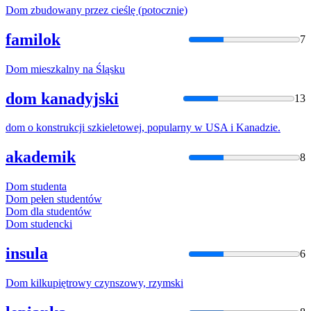
Dom
zbudowany przez cieślę (potocznie)
familok
7
Dom
mieszkalny na Śląsku
dom kanadyjski
13
dom
o konstrukcji szkieletowej, popularny w USA i Kanadzie.
akademik
8
Dom
studenta
Dom
pełen studentów
Dom
dla studentów
Dom
studencki
insula
6
Dom
kilkupiętrowy czynszowy, rzymski