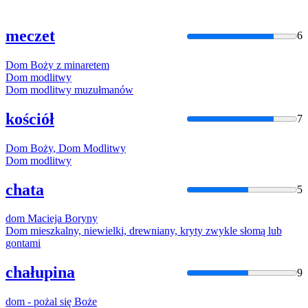
meczet
6
Dom
Boży
z minaretem
Dom
modlitwy
Dom
modlitwy muzułmanów
kościół
7
Dom
Boży
,
Dom
Modlitwy
Dom
modlitwy
chata
5
dom
Macieja
Bory
ny
Dom
mieszkalny, niewielki, drewniany, kryty zwykle słomą lub
gontami
chałupina
9
dom
- pożal się
Boże