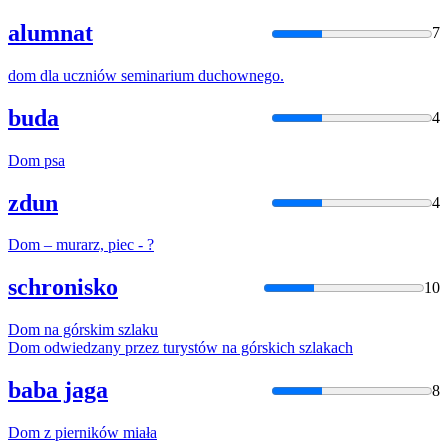
alumnat
7
dom
dla uczniów seminarium duchownego.
buda
4
Dom
psa
zdun
4
Dom
– murarz, piec - ?
schronisko
10
Dom
na górskim szlaku
Dom
odwiedzany przez turystów na górskich szlakach
baba jaga
8
Dom
z pierników miała