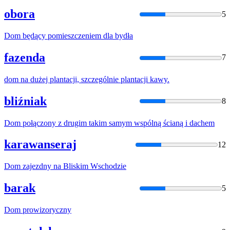
obora
5
Dom
będący pomieszczeniem dla bydła
fazenda
7
dom
na dużej plantacji, szczególnie plantacji kawy.
bliźniak
8
Dom
połączony z drugim takim samym wspólną ścianą i dachem
karawanseraj
12
Dom
zajezdny na Bliskim Wschodzie
barak
5
Dom
prowizoryczny