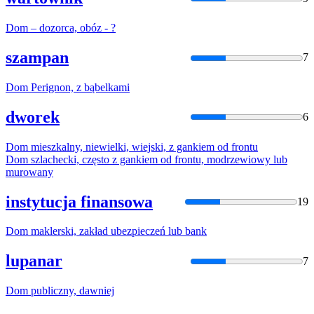
Dom
– dozorca, obóz - ?
szampan
7
Dom
Perignon, z bąbelkami
dworek
6
Dom
mieszkalny, niewielki, wiejski, z gankiem od frontu
Dom
szlachecki, często z gankiem od frontu, modrzewiowy lub
murowany
instytucja finansowa
19
Dom
maklerski, zakład ubezpieczeń lub bank
lupanar
7
Dom
publiczny, dawniej