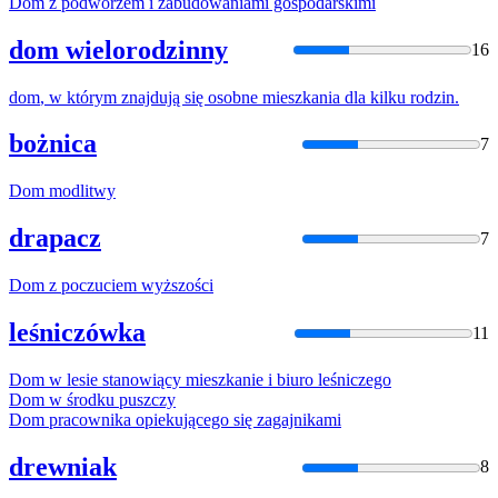
Dom
z podwórzem i zabudowaniami gospodarskimi
dom wielorodzinny
16
dom
, w którym znajdują się osobne mieszkania dla kilku rodzin.
bożnica
7
Dom
modlitwy
drapacz
7
Dom
z poczuciem wyższości
leśniczówka
11
Dom
w lesie stanowiący mieszkanie i biuro leśniczego
Dom
w środku puszczy
Dom
pracownika opiekującego się zagajnikami
drewniak
8