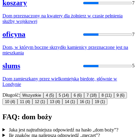
koszary
7
Dom
przeznaczony na kwatery dla żołnierz w czasie pełnienia
służby wojskowej
oficyna
7
Dom
, w którym boczne skrzydło kamienicy przeznaczone jest na
mieszkania
slums
5
Dom
zamieszkany przez wielkomiejską biedotę, głównie w
Londynie
Długość:
Wszystkie
4
(5)
5
(14)
6
(6)
7
(18)
8
(11)
9
(6)
10
(4)
11
(4)
12
(1)
13
(4)
14
(1)
16
(1)
19
(1)
FAQ: dom boży
Jaka jest najtrafniejsza odpowiedź na hasło „dom boży”?
Ile znaków ma najlepsza odpowiedź „meczet”?