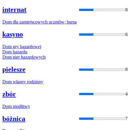
internat
8
Dom
dla zamiejscowych uczniów; bursa
kasyno
6
Dom
gry hazardowej
Dom
hazardu
Dom
gier hazardowych
pielesze
8
Dom
własny rodzinny
zbór
4
Dom
modlitwy
bóżnica
7