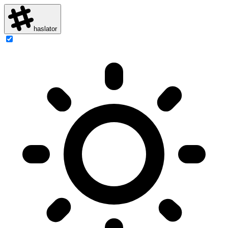
haslator