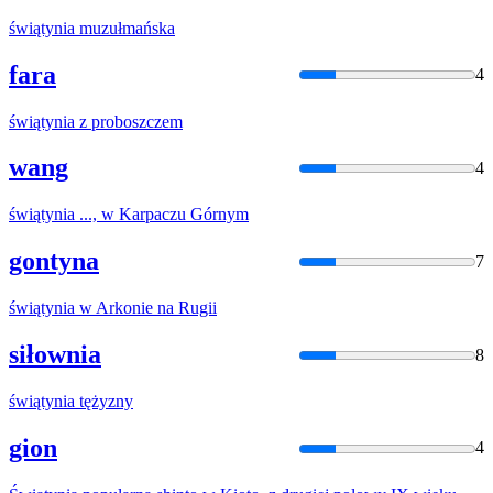
świątynia
muzułmańska
fara
4
świątynia
z proboszczem
wang
4
świątynia
..., w Karpaczu Górnym
gontyna
7
świątynia
w Arkonie na Rugii
siłownia
8
świątynia
tężyzny
gion
4