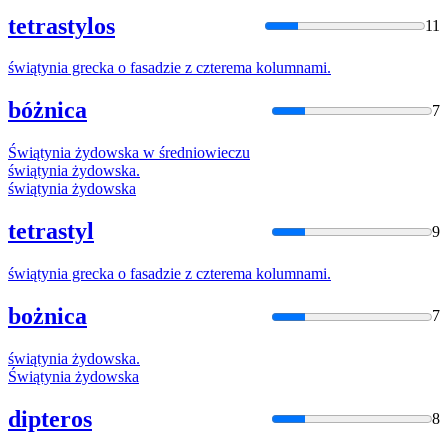
tetrastylos
11
świątynia
grecka o fasadzie z czterema kolumnami.
bóżnica
7
Świątynia
żydowska w średniowieczu
świątynia
żydowska.
świątynia
żydowska
tetrastyl
9
świątynia
grecka o fasadzie z czterema kolumnami.
bożnica
7
świątynia
żydowska.
Świątynia
żydowska
dipteros
8