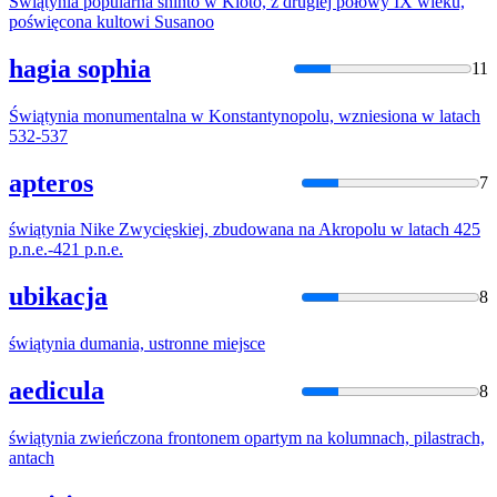
Świątynia
popularna shinto w Kioto, z drugiej połowy IX wieku,
poświęcona kultowi Susanoo
hagia sophia
11
Świątynia
monumentalna w Konstantynopolu, wzniesiona w latach
532-537
apteros
7
świątynia
Nike Zwycięskiej, zbudowana na Akropolu w latach 425
p.n.e.-421 p.n.e.
ubikacja
8
świątynia
dumania, ustronne miejsce
aedicula
8
świątynia
zwieńczona frontonem opartym na kolumnach, pilastrach,
antach