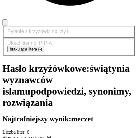
brakująca litera (-)
Hasło krzyżówkowe:
świątynia
wyznawców
islamu
podpowiedzi, synonimy,
rozwiązania
Najtrafniejszy wynik:
meczet
Liczba liter: 6
Słowo zaczyna się na: M