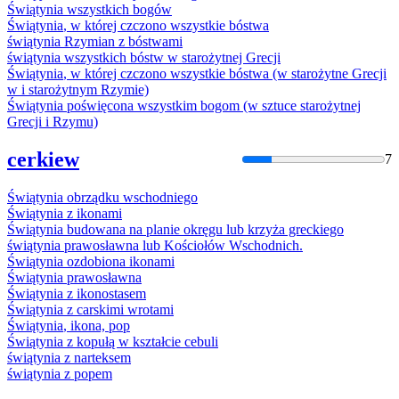
Świątynia
wszystkich bogów
Świątynia
, w której czczono wszystkie bóstwa
świątynia
Rzymian z bóstwami
świątynia
wszystkich bóstw w starożytnej Grecji
Świątynia
, w której czczono wszystkie bóstwa (w starożytne Grecji
w i starożytnym Rzymie)
Świątynia
poświęcona wszystkim bogom (w sztuce starożytnej
Grecji i Rzymu)
cerkiew
7
Świątynia
obrządku wschodniego
Świątynia
z ikonami
Świątynia
budowana na planie okręgu lub krzyża greckiego
świątynia
prawosławna lub Kościołów Wschodnich.
Świątynia
ozdobiona ikonami
Świątynia
prawosławna
Świątynia
z ikonostasem
Świątynia
z carskimi wrotami
Świątynia
, ikona, pop
Świątynia
z kopułą w kształcie cebuli
świątynia
z narteksem
świątynia
z popem