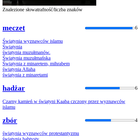
Znalezione słowa
trafność/liczba znaków
meczet
6
Świątynia
wyznawców
islamu
Świątynia
świątynia
muzułmanów.
Świątynia
muzułmańska
Świątynia
z minaretem, mihrabem
świątynia
Allaha
świątynia
z minaretami
hadżar
6
Czarny kamień w
świątyni
Kaaba czczony przez
wyznawców
islamu
zbór
4
świątynia
wyznawców
protestantyzmu
świątynia
babtysty