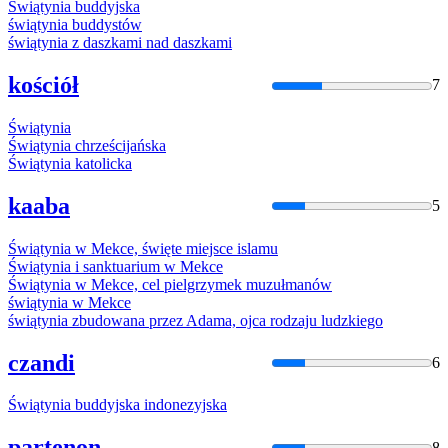
Świątynia
buddyjska
świątynia
buddystów
świątynia
z daszkami nad daszkami
kościół
7
Świątynia
Świątynia
chrześcijańska
Świątynia
katolicka
kaaba
5
Świątynia
w Mekce, święte miejsce
islamu
Świątynia
i sanktuarium w Mekce
Świątynia
w Mekce, cel pielgrzymek muzułmanów
świątynia
w Mekce
świątynia
zbudowana przez Adama, ojca rodzaju ludzkiego
czandi
6
Świątynia
buddyjska indonezyjska
partenon
8