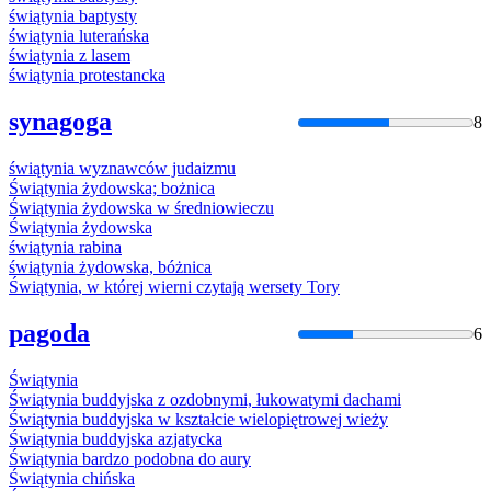
świątynia
baptysty
świątynia
luterańska
świątynia
z lasem
świątynia
protestancka
synagoga
8
świątynia
wyznawców
judaizmu
Świątynia
żydowska; bożnica
Świątynia
żydowska w średniowieczu
Świątynia
żydowska
świątynia
rabina
świątynia
żydowska, bóżnica
Świątynia
, w której wierni czytają wersety Tory
pagoda
6
Świątynia
Świątynia
buddyjska z ozdobnymi, łukowatymi dachami
Świątynia
buddyjska w kształcie wielopiętrowej wieży
Świątynia
buddyjska azjatycka
Świątynia
bardzo podobna do aury
Świątynia
chińska