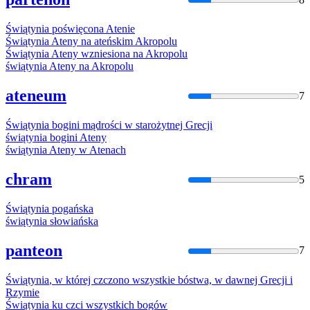
Świątynia
poświęcona Atenie
Świątynia
Ateny na ateńskim Akropolu
Świątynia
Ateny wzniesiona na Akropolu
świątynia
Ateny na Akropolu
ateneum
7
Świątynia
bogini mądrości w starożytnej Grecji
świątynia
bogini Ateny
świątynia
Ateny w Atenach
chram
5
Świątynia
pogańska
świątynia
słowiańska
panteon
7
Świątynia
, w której czczono wszystkie bóstwa, w dawnej Grecji i
Rzymie
Świątynia
ku czci wszystkich bogów