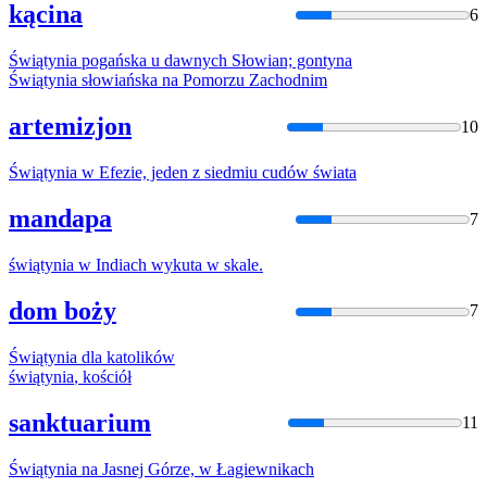
kącina
6
Świątynia
pogańska u dawnych Słowian; gontyna
Świątynia
słowiańska na Pomorzu Zachodnim
artemizjon
10
Świątynia
w Efezie, jeden z siedmiu cudów świata
mandapa
7
świątynia
w Indiach wykuta w skale.
dom boży
7
Świątynia
dla katolików
świątynia
, kościół
sanktuarium
11
Świątynia
na Jasnej Górze, w Łagiewnikach