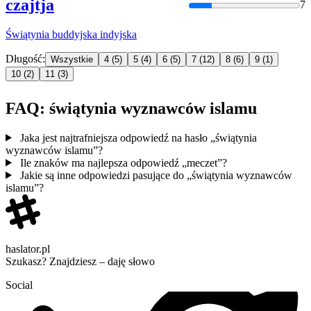
czajtja
7
Świątynia
buddyjska indyjska
Długość:
Wszystkie
4
(5)
5
(4)
6
(5)
7
(12)
8
(6)
9
(1)
10
(2)
11
(3)
FAQ: świątynia wyznawców islamu
Jaka jest najtrafniejsza odpowiedź na hasło „świątynia
wyznawców islamu”?
Ile znaków ma najlepsza odpowiedź „meczet”?
Jakie są inne odpowiedzi pasujące do „świątynia wyznawców
islamu”?
haslator.pl
Szukasz? Znajdziesz – daję słowo
Social