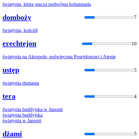
świątynia
, którą otacza podwójna kolumnada
domboży
7
świątynia
, kościół
erechtejon
10
świątynia
na Akropolu, poświęcona Posejdonowi i Atenie
ustęp
5
świątynia
dumania
tera
4
świątynia
buddyjska w Japonii
świątynia
buddyjska
świątynia
w Japonii
dżami
5