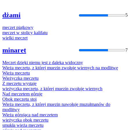
dżami
5
meczet
piątkowy
meczet
w stolicy kalifatu
wielki
meczet
minaret
7
Meczet
dzięki niemu jest z daleka widoczny
Wieża
meczet
u, z której muezin zwołuje wiernych na modlitwę
Wieża
meczet
u
Wieżyczka
meczet
u
Z
meczet
u wystaje
wieżyczka
meczet
u, z której muezin zwołuje wiernych
Nad
meczet
em góruje
Obok
meczet
u stoi
Wieża
meczet
u, z której muezin nawołuje muzułmanów do
modlitwy
Wieża górująca nad
meczet
em
wieżyczka obok
meczet
u
smukła wieża
meczet
u