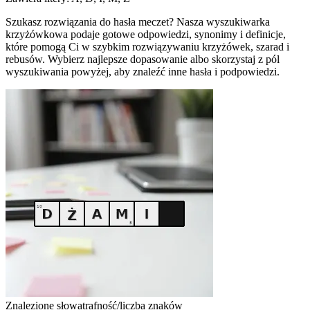
Szukasz rozwiązania do hasła meczet? Nasza wyszukiwarka
krzyżówkowa podaje gotowe odpowiedzi, synonimy i definicje,
które pomogą Ci w szybkim rozwiązywaniu krzyżówek, szarad i
rebusów. Wybierz najlepsze dopasowanie albo skorzystaj z pól
wyszukiwania powyżej, aby znaleźć inne hasła i podpowiedzi.
Znalezione słowa
trafność/liczba znaków