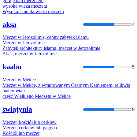
góruje nad
meczet
em
wysoka wieża
meczet
u
Wysoka, smukła wieża
meczet
u
aksa
4
Meczet
w Jerozolimie, cenny zabytek islamu
Meczet
w Jerozolimie
Zabytek architektury islamu,
meczet
w Jerozolimie
Al-...,
meczet
w Jerozolimie
kaaba
5
Meczet
w Mekce
Meczet
w Mekce, z wmurowanym Czarnym Kamieniem, relikwią
mahometan
część Wielkiego
Meczet
u w Mekce
świątynia
9
Meczet
, kościół lub cerkiew
Meczet
, cerkiew lub pagoda
Kościół lub
meczet