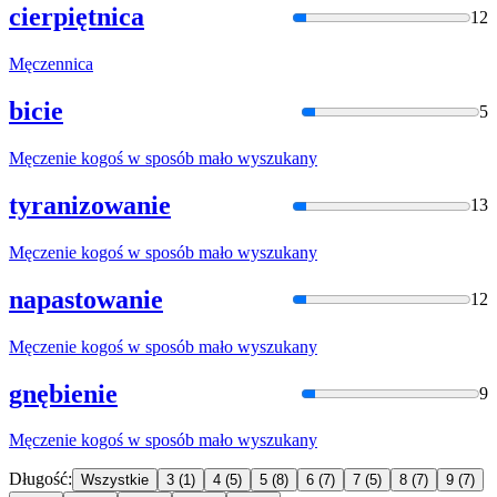
cierpiętnica
12
Męcze
nnica
bicie
5
Męcze
nie kogoś w sposób mało wyszukany
tyranizowanie
13
Męcze
nie kogoś w sposób mało wyszukany
napastowanie
12
Męcze
nie kogoś w sposób mało wyszukany
gnębienie
9
Męcze
nie kogoś w sposób mało wyszukany
Długość:
Wszystkie
3
(1)
4
(5)
5
(8)
6
(7)
7
(5)
8
(7)
9
(7)