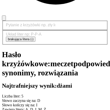
brakująca litera (-)
Hasło
krzyżówkowe:
meczet
podpowied
synonimy, rozwiązania
Najtrafniejszy wynik:
dżami
Liczba liter: 5
Słowo zaczyna się na: D
Słowo kończy się na: I
Zawiera litery: A, D, I, M, Ż