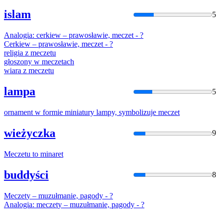
islam
5
Analogia: cerkiew – prawosławie,
meczet
- ?
Cerkiew – prawosławie,
meczet
- ?
religia z
meczet
u
głoszony w
meczet
ach
wiara z
meczet
u
lampa
5
ornament w formie miniatury lampy, symbolizuje
meczet
wieżyczka
9
Meczet
u to minaret
buddyści
8
Meczet
y – muzułmanie, pagody - ?
Analogia:
meczet
y – muzułmanie, pagody - ?