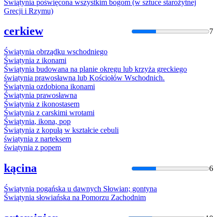
Świątynia
poświęcona wszystkim bogom (w sztuce starożytnej
Grecji i Rzymu)
cerkiew
7
Świątynia
obrządku wschodniego
Świątynia
z ikonami
Świątynia
budowana na planie okręgu lub krzyża greckiego
świątynia
prawosławna lub Kościołów Wschodnich.
Świątynia
ozdobiona ikonami
Świątynia
prawosławna
Świątynia
z ikonostasem
Świątynia
z carskimi wrotami
Świątynia
, ikona, pop
Świątynia
z kopułą w kształcie cebuli
świątynia
z narteksem
świątynia
z popem
kącina
6
Świątynia
pogańska u dawnych Słowian; gontyna
Świątynia
słowiańska na Pomorzu Zachodnim