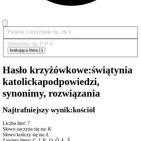
brakująca litera (-)
Hasło krzyżówkowe:
świątynia
katolicka
podpowiedzi,
synonimy, rozwiązania
Najtrafniejszy wynik:
kościół
Liczba liter: 7
Słowo zaczyna się na: K
Słowo kończy się na: Ł
Zawiera litery: C, I, K, O, Ó, Ł, Ś