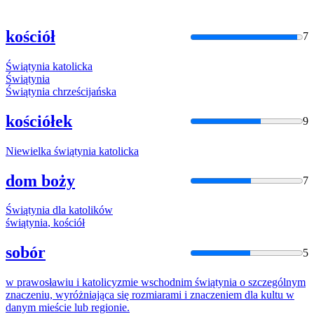
kościół
7
Świątynia
katolicka
Świątynia
Świątynia
chrześcijańska
kościółek
9
Niewielka
świątynia
katolicka
dom boży
7
Świątynia
dla
katolik
ów
świątynia
, kościół
sobór
5
w prawosławiu i
katolicy
zmie wschodnim
świątynia
o szczególnym
znaczeniu, wyróżniająca się rozmiarami i znaczeniem dla kultu w
danym mieście lub regionie.