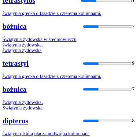
tetrastylos
11
świątynia
grecka o fasadzie z czterema kolumnami.
bóżnica
7
Świątynia
żydowska w średniowieczu
świątynia
żydowska.
świątynia
żydowska
tetrastyl
9
świątynia
grecka o fasadzie z czterema kolumnami.
bożnica
7
świątynia
żydowska.
Świątynia
żydowska
dipteros
8
świątynia
, którą otacza podwójna kolumnada