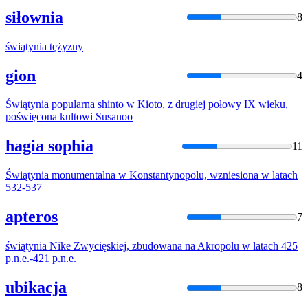
siłownia
8
świątynia
tężyzny
gion
4
Świątynia
popularna shinto w Kioto, z drugiej połowy IX wieku,
poświęcona kultowi Susanoo
hagia sophia
11
Świątynia
monumentalna w Konstantynopolu, wzniesiona w latach
532-537
apteros
7
świątynia
Nike Zwycięskiej, zbudowana na Akropolu w latach 425
p.n.e.-421 p.n.e.
ubikacja
8