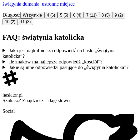
świątynia
dumania, ustronne miejsce
Długość:
Wszystkie
4
(6)
5
(5)
6
(4)
7
(11)
8
(5)
9
(2)
10
(2)
11
(3)
FAQ: świątynia katolicka
Jaka jest najtrafniejsza odpowiedź na hasło „świątynia
katolicka”?
Ile znaków ma najlepsza odpowiedź „kościół”?
Jakie są inne odpowiedzi pasujące do „świątynia katolicka”?
haslator.pl
Szukasz? Znajdziesz – daję słowo
Social