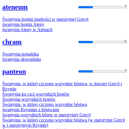
ateneum
7
Świątynia
bogini mądrości w starożytnej Grecji
świątynia
bogini Ateny
świątynia
Ateny w Atenach
chram
5
Świątynia
pogańska
świątynia
słowiańska
panteon
7
Świątynia
, w której czczono wszystkie bóstwa, w dawnej Grecji i
Rzymie
Świątynia
ku czci wszystkich bogów
Świątynia
wszystkich bogów
Świątynia
, w której czczono wszystkie bóstwa
świątynia
Rzymian z bóstwami
świątynia
wszystkich bóstw w starożytnej Grecji
Świątynia
, w której czczono wszystkie bóstwa (w starożytne Grecji
w i starożytnym Rzymie)