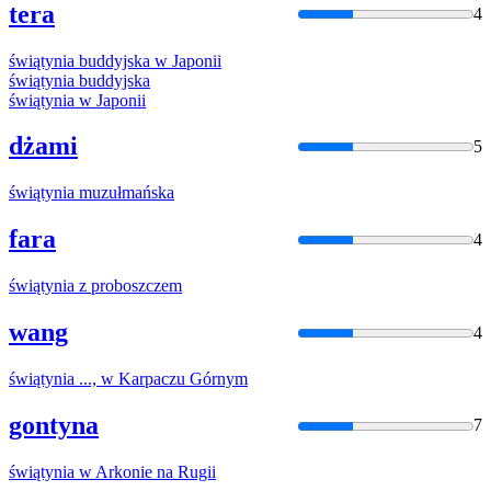
tera
4
świątynia
buddyjska w Japonii
świątynia
buddyjska
świątynia
w Japonii
dżami
5
świątynia
muzułmańska
fara
4
świątynia
z proboszczem
wang
4
świątynia
..., w Karpaczu Górnym
gontyna
7
świątynia
w Arkonie na Rugii