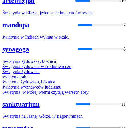
artemizjon
10
Świątynia
w Efezie, jeden z siedmiu cudów świata
mandapa
7
świątynia
w Indiach wykuta w skale.
synagoga
8
Świątynia
żydowska; bożnica
Świątynia
żydowska w średniowieczu
Świątynia
żydowska
świątynia
rabina
świątynia
żydowska, bóżnica
świątynia
wyznawców judaizmu
Świątynia
, w której wierni czytają wersety Tory
sanktuarium
11
Świątynia
na Jasnej Górze, w Łagiewnikach