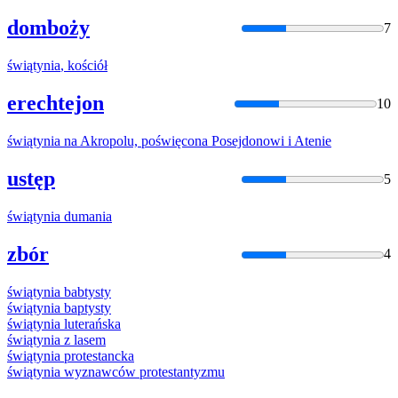
domboży
7
świątynia
, kościół
erechtejon
10
świątynia
na Akropolu, poświęcona Posejdonowi i Atenie
ustęp
5
świątynia
dumania
zbór
4
świątynia
babtysty
świątynia
baptysty
świątynia
luterańska
świątynia
z lasem
świątynia
protestancka
świątynia
wyznawców protestantyzmu