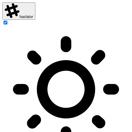
haslator