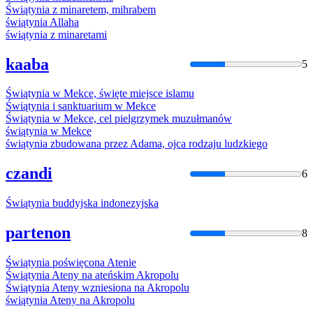
Świątynia
z minaretem, mihrabem
świątynia
Allaha
świątynia
z minaretami
kaaba
5
Świątynia
w Mekce, święte miejsce islamu
Świątynia
i sanktuarium w Mekce
Świątynia
w Mekce, cel pielgrzymek muzułmanów
świątynia
w Mekce
świątynia
zbudowana przez Adama, ojca rodzaju ludzkiego
czandi
6
Świątynia
buddyjska indonezyjska
partenon
8
Świątynia
poświęcona Atenie
Świątynia
Ateny na ateńskim Akropolu
Świątynia
Ateny wzniesiona na Akropolu
świątynia
Ateny na Akropolu