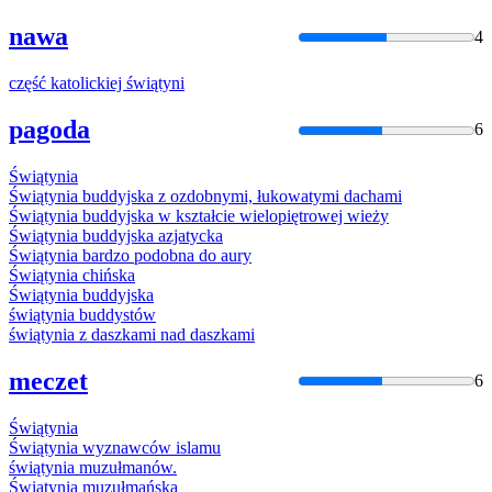
nawa
4
część
katolicki
ej
świątyni
pagoda
6
Świątynia
Świątynia
buddyjska z ozdobnymi, łukowatymi dachami
Świątynia
buddyjska w kształcie wielopiętrowej wieży
Świątynia
buddyjska azjatycka
Świątynia
bardzo podobna do aury
Świątynia
chińska
Świątynia
buddyjska
świątynia
buddystów
świątynia
z daszkami nad daszkami
meczet
6
Świątynia
Świątynia
wyznawców islamu
świątynia
muzułmanów.
Świątynia
muzułmańska