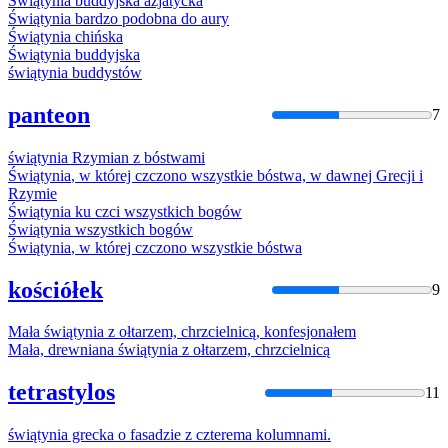
Świątynia
buddyjska azjatycka
Świątynia
bardzo podobna do aury
Świątynia
chińska
Świątynia
buddyjska
świątynia
buddystów
panteon
7
świątynia
Rzymian
z
bóstwami
Świątynia
, w której czczono wszystkie bóstwa, w dawnej Grecji i
Rzymie
Świątynia
ku czci wszystkich bogów
Świątynia
wszystkich bogów
Świątynia
, w której czczono wszystkie bóstwa
kościółek
9
Mała
świątynia
z
ołtarzem, chrzcielnicą, konfesjonałem
Mała, drewniana
świątynia
z
ołtarzem, chrzcielnicą
tetrastylos
11
świątynia
grecka o fasadzie
z
czterema kolumnami.