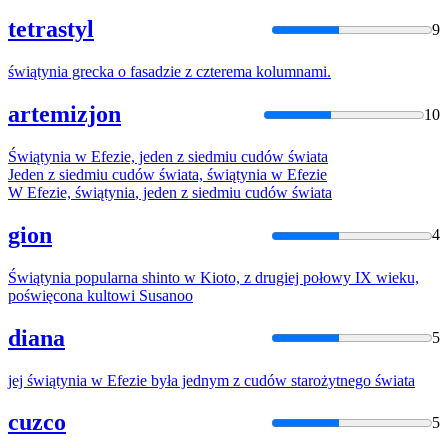
tetrastyl
9
świątynia
grecka o fasadzie
z
czterema kolumnami.
artemizjon
10
Świątynia
w Efezie, jeden
z
siedmiu cudów świata
Jeden
z
siedmiu cudów świata,
świątynia
w Efezie
W Efezie,
świątynia
, jeden
z
siedmiu cudów świata
gion
4
Świątynia
popularna shinto w Kioto,
z
drugiej połowy IX wieku,
poświęcona kultowi Susanoo
diana
5
jej
świątynia
w Efezie była jednym
z
cudów starożytnego świata
cuzco
5