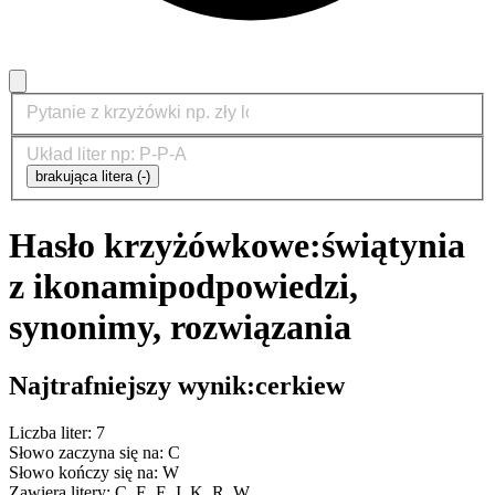
brakująca litera (-)
Hasło krzyżówkowe:
świątynia
z ikonami
podpowiedzi,
synonimy, rozwiązania
Najtrafniejszy wynik:
cerkiew
Liczba liter: 7
Słowo zaczyna się na: C
Słowo kończy się na: W
Zawiera litery: C, E, E, I, K, R, W