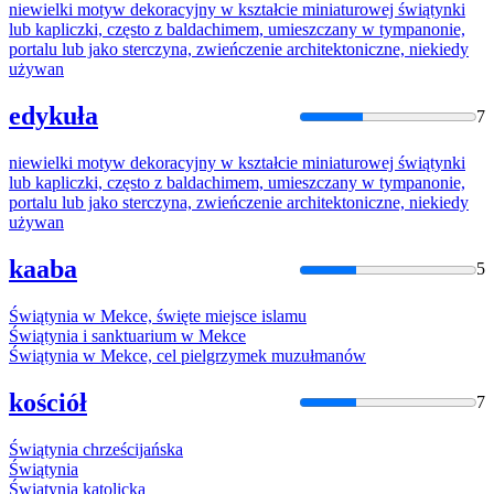
niewielki motyw dekoracyjny w kształcie miniaturowej
świątynki
lub kapliczki, często
z
baldachimem, umieszczany w tympanonie,
portalu lub jako sterczyna, zwieńczenie architektoniczne, niekiedy
używan
edykuła
7
niewielki motyw dekoracyjny w kształcie miniaturowej
świątynki
lub kapliczki, często
z
baldachimem, umieszczany w tympanonie,
portalu lub jako sterczyna, zwieńczenie architektoniczne, niekiedy
używan
kaaba
5
Świątynia
w Mekce, święte miejsce islamu
Świątynia
i sanktuarium w Mekce
Świątynia
w Mekce, cel pielgrzymek muzułmanów
kościół
7
Świątynia
chrześcijańska
Świątynia
Świątynia
katolicka