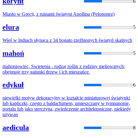
korynt
6
Miasto w Grecji,
z
ruinami
świątyni
Apollina (Peloponez)
elura
5
Wieś w Indiach słynąca
z
34 bogato rzeźbionych
świątyń
skalnych
mahoń
5
mahoniowiec,
Swietenia
- rodzaj roślin
z
rodziny meliowatych;
obejmuje trzy gatunki drzew i ich mieszańce.
edykuł
6
niewielki motyw dekoracyjny w kształcie miniaturowej
świątynki
lub kapliczki, często
z
baldachimem, umieszczany w tympanonie,
portalu lub jako sterczyna, zwieńczenie architektoniczne, niekiedy
używan
aedicula
8