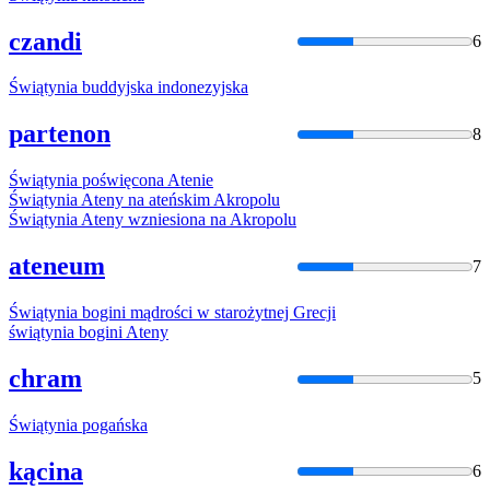
czandi
6
Świątynia
buddyjska indonezyjska
partenon
8
Świątynia
poświęcona Atenie
Świątynia
Ateny na ateńskim Akropolu
Świątynia
Ateny wzniesiona na Akropolu
ateneum
7
Świątynia
bogini mądrości w starożytnej Grecji
świątynia
bogini Ateny
chram
5
Świątynia
pogańska
kącina
6