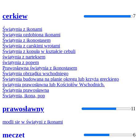
cerkiew
7
Świątynia
z
ikonami
Świątynia
ozdobiona
ikonami
Świątynia
z
ikonostasem
Świątynia
z
carskimi wrotami
Świątynia
z
kopułą w kształcie cebuli
świątynia
z
narteksem
świątynia
z
popem
Prawosławna
świątynia
z
ikonostasem
Świątynia
obrządku wschodniego
Świątynia
budowana na planie okręgu lub krzyża greckiego
świątynia
prawosławna lub Kościołów Wschodnich.
Świątynia
prawosławna
Świątynia
, ikona, pop
prawosławny
11
modli się w
świątyni
z
ikonami
meczet
6