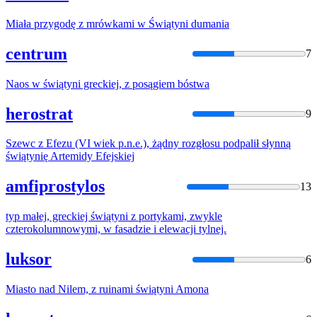
Miała przygodę
z
mrówkami w
Świątyni
dumania
centrum
7
Naos w
świątyni
greckiej,
z
posągiem bóstwa
herostrat
9
Szewc
z
Efezu (VI wiek p.n.e.), żądny rozgłosu podpalił słynną
świątynię
Artemidy Efejskiej
amfiprostylos
13
typ małej, greckiej
świątyni
z
portykami, zwykle
czterokolumnowymi, w fasadzie i elewacji tylnej.
luksor
6
Miasto nad Nilem,
z
ruinami
świątyni
Amona