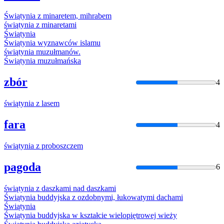
Świątynia
z
minaretem, mihrabem
świątynia
z
minaretami
Świątynia
Świątynia
wyznawców islamu
świątynia
muzułmanów.
Świątynia
muzułmańska
zbór
4
świątynia
z
lasem
fara
4
świątynia
z
proboszczem
pagoda
6
świątynia
z
daszkami nad daszkami
Świątynia
buddyjska
z
ozdobnymi, łukowatymi dachami
Świątynia
Świątynia
buddyjska w kształcie wielopiętrowej wieży