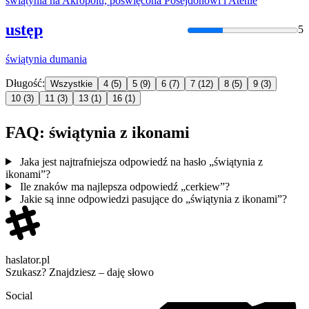
świątynia
na Akropolu, poświęcona Posejdonowi i Atenie
ustęp
5
świątynia
dumania
Długość:
Wszystkie
4
(5)
5
(9)
6
(7)
7
(12)
8
(5)
9
(3)
10
(3)
11
(3)
13
(1)
16
(1)
FAQ: świątynia z ikonami
Jaka jest najtrafniejsza odpowiedź na hasło „świątynia z
ikonami”?
Ile znaków ma najlepsza odpowiedź „cerkiew”?
Jakie są inne odpowiedzi pasujące do „świątynia z ikonami”?
haslator.pl
Szukasz? Znajdziesz – daję słowo
Social