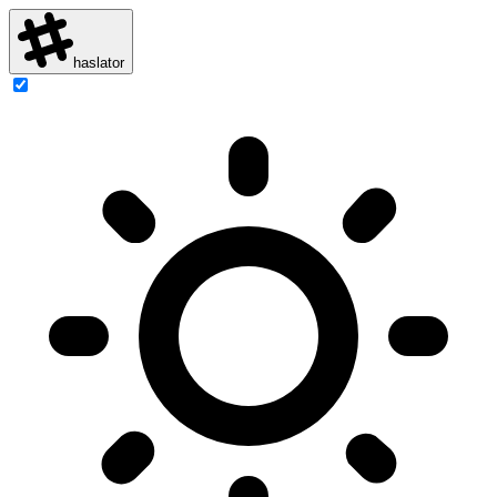
haslator