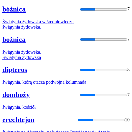
bóżnica
7
Świątynia
żydowska w średniowieczu
świątynia
żydowska.
bożnica
7
świątynia
żydowska.
Świątynia
żydowska
dipteros
8
świątynia
, którą otacza podwójna kolumnada
domboży
7
świątynia
, kościół
erechtejon
10