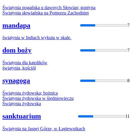
Świątynia
pogańska u dawnych Słowian; gontyna
Świątynia
słowiańska na Pomorzu Zachodnim
mandapa
7
świątynia
w Indiach wykuta w skale.
dom boży
7
Świątynia
dla katolików
świątynia
, kościół
synagoga
8
Świątynia
żydowska; bożnica
Świątynia
żydowska w średniowieczu
Świątynia
żydowska
sanktuarium
11
Świątynia
na Jasnej Górze, w Łagiewnikach