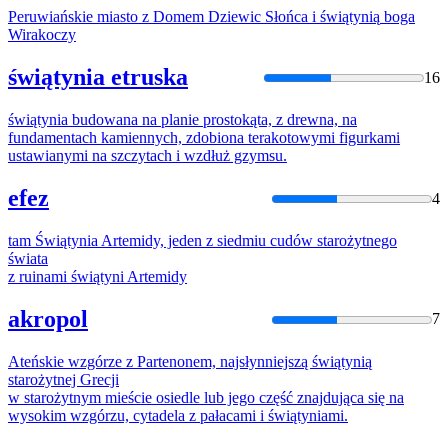
Peruwiańskie miasto
z
Domem Dziewic Słońca i
świątynią
boga
Wirakoczy
świątynia etruska
16
świątynia
budowana na planie prostokąta,
z
drewna, na
fundamentach kamiennych, zdobiona terakotowymi figurkami
ustawianymi na szczytach i wzdłuż gzymsu.
efez
4
tam
Świątynia
Artemidy, jeden
z
siedmiu cudów starożytnego
świata
z
ruinami
świątyni
Artemidy
akropol
7
Ateńskie wzgórze
z
Partenonem, najsłynniejszą
świątynią
starożytnej Grecji
w starożytnym mieście osiedle lub jego część znajdująca się na
wysokim wzgórzu, cytadela
z
pałacami i
świątyniami
.