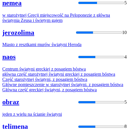
nemea
5
w starożytnej Grecji miejscowość na Peloponezie
z
główną
świątynią
Zeusa i świętym gajem
jerozolima
10
Miasto
z
resztkami murów
świątyni
Heroda
naos
4
Centrum
świątyni
greckiej
z
posągiem bóstwa
główna część starożytnej
świątyni
greckiej
z
posągiem bóstwa
Część starożytnej
świątyni
,
z
posągiem bóstwa
Główne pomieszczenie w starożytnej
świątyni
.
z
posagiem bóstwa
Główna część greckiej
świątyni
,
z
posągiem bóstwa
obraz
5
jeden
z
wielu na ścianie
świątyni
telimena
8