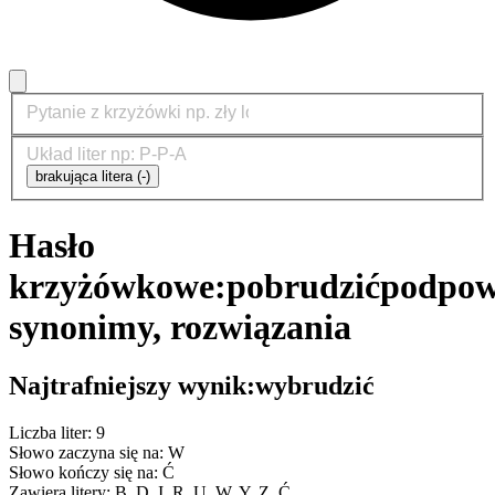
brakująca litera (-)
Hasło
krzyżówkowe:
pobrudzić
podpow
synonimy, rozwiązania
Najtrafniejszy wynik:
wybrudzić
Liczba liter: 9
Słowo zaczyna się na: W
Słowo kończy się na: Ć
Zawiera litery: B, D, I, R, U, W, Y, Z, Ć