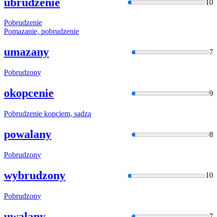
ubrudzenie
10
Pobrudzen
ie
Pomazanie,
pobrudzen
ie
umazany
7
Pobrudzon
y
okopcenie
9
Pobrudzen
ie kopciem, sadzą
powalany
8
Pobrudzon
y
wybrudzony
10
Pobrudzon
y
uwalany
7