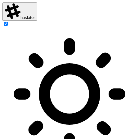
haslator