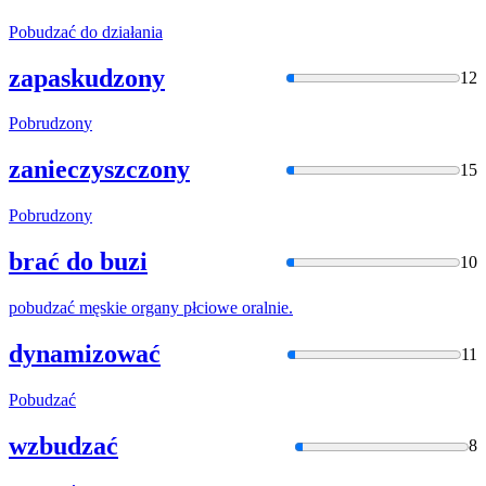
Pobudzać
do działania
zapaskudzony
12
Pobrudzon
y
zanieczyszczony
15
Pobrudzon
y
brać do buzi
10
pobudzać
męskie organy płciowe oralnie.
dynamizować
11
Pobudzać
wzbudzać
8