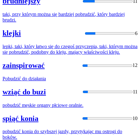
brudniejszy
11
taki, przy którym można się bardziej
pobrudzić
, który bardziej
brudzi.
klejki
6
lepki, taki, który łatwo się do czegoś przyczepia, taki, którym można
się
pobrudzić
, podobny do kleju, mający właściwości kleju.
zainspirować
12
Pobudzić
do działania
wziąć do buzi
11
pobudzić
męskie organy płciowe oralnie.
spiąć konia
10
pobudzić
konia do szybszej jazdy, przytykając mu ostrogi do
boków.