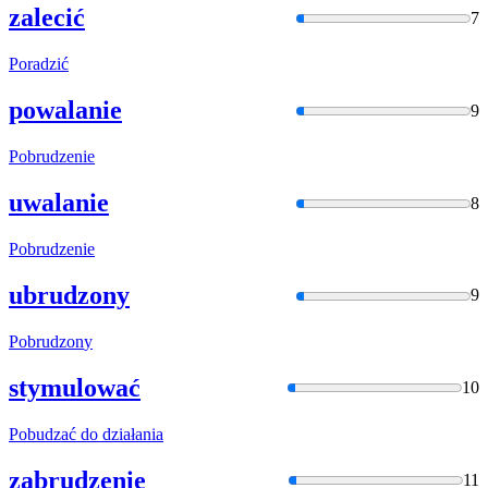
zalecić
7
Poradzić
powalanie
9
Pobrudzen
ie
uwalanie
8
Pobrudzen
ie
ubrudzony
9
Pobrudzon
y
stymulować
10
Pobudzać
do działania
zabrudzenie
11