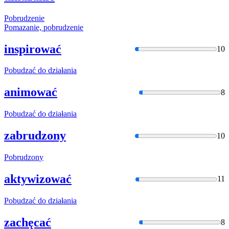
Pobrudzen
ie
Pomazanie,
pobrudzen
ie
inspirować
10
Pobudzać
do działania
animować
8
Pobudzać
do działania
zabrudzony
10
Pobrudzon
y
aktywizować
11
Pobudzać
do działania
zachęcać
8