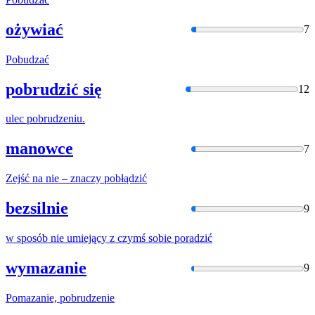
ożywiać
7
Pobudzać
pobrudzić się
12
ulec
pobrudzen
iu.
manowce
7
Zejść na nie – znaczy
pobłądzić
bezsilnie
9
w sposób nie umiejący z czymś sobie
poradzić
wymazanie
9
Pomazanie,
pobrudzen
ie