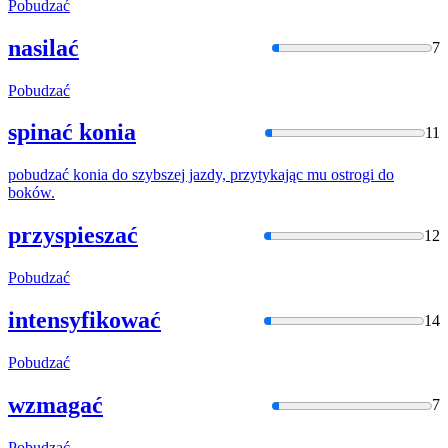
Pobudzać
nasilać
7
Pobudzać
spinać konia
11
pobudzać
konia do szybszej jazdy, przytykając mu ostrogi do
boków.
przyspieszać
12
Pobudzać
intensyfikować
14
Pobudzać
wzmagać
7
Pobudzać