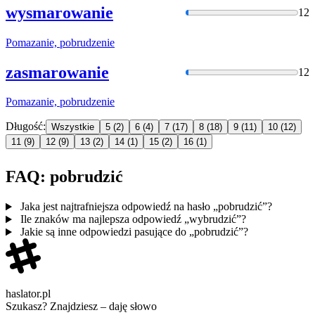
wysmarowanie
12
Pomazanie,
pobrudzen
ie
zasmarowanie
12
Pomazanie,
pobrudzen
ie
Długość:
Wszystkie
5
(2)
6
(4)
7
(17)
8
(18)
9
(11)
10
(12)
11
(9)
12
(9)
13
(2)
14
(1)
15
(2)
16
(1)
FAQ: pobrudzić
Jaka jest najtrafniejsza odpowiedź na hasło „pobrudzić”?
Ile znaków ma najlepsza odpowiedź „wybrudzić”?
Jakie są inne odpowiedzi pasujące do „pobrudzić”?
haslator.pl
Szukasz? Znajdziesz – daję słowo