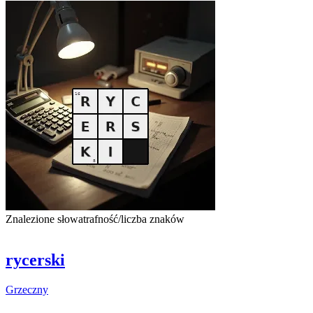
Znalezione słowa
trafność/liczba znaków
rycerski
Grzeczny