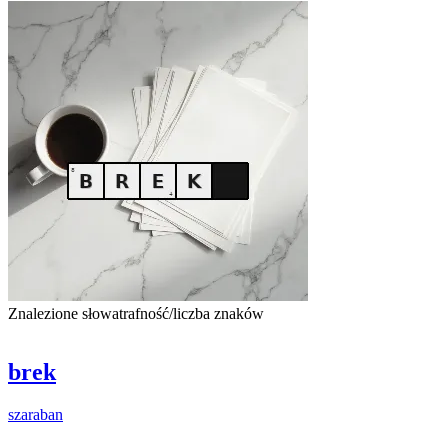
Znalezione słowa
trafność/liczba znaków
brek
szaraban