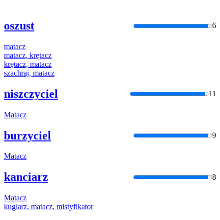
oszust
6
matacz
matacz
, krętacz
krętacz,
matacz
szachraj,
matacz
niszczyciel
11
Matacz
burzyciel
9
Matacz
kanciarz
8
Matacz
kuglarz,
matacz
, mistyfikator