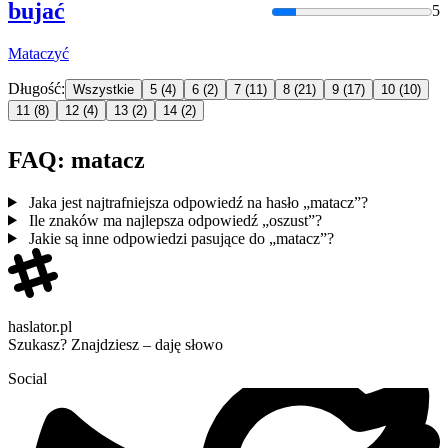
bujać
5
Matacz
yć
Długość:
Wszystkie
5
(4)
6
(2)
7
(11)
8
(21)
9
(17)
10
(10)
11
(8)
12
(4)
13
(2)
14
(2)
FAQ: matacz
Jaka jest najtrafniejsza odpowiedź na hasło „matacz”?
Ile znaków ma najlepsza odpowiedź „oszust”?
Jakie są inne odpowiedzi pasujące do „matacz”?
haslator.pl
Szukasz? Znajdziesz – daję słowo
Social