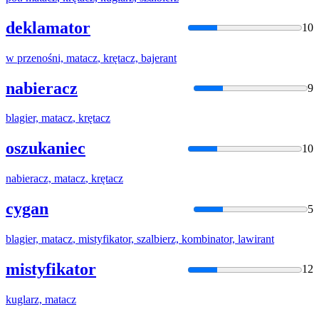
deklamator
10
w przenośni,
matacz
, krętacz, bajerant
nabieracz
9
blagier,
matacz
, krętacz
oszukaniec
10
nabieracz,
matacz
, krętacz
cygan
5
blagier,
matacz
, mistyfikator, szalbierz, kombinator, lawirant
mistyfikator
12
kuglarz,
matacz