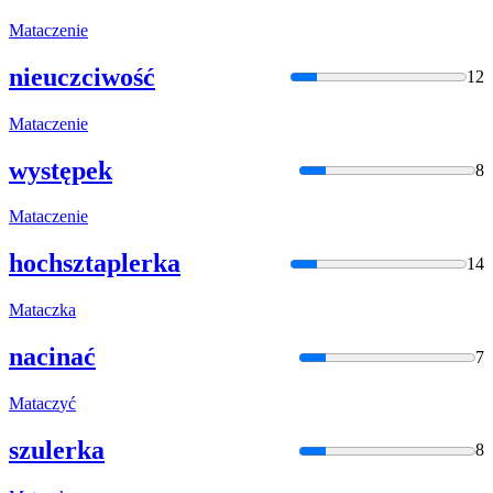
Matacz
enie
nieuczciwość
12
Matacz
enie
występek
8
Matacz
enie
hochsztaplerka
14
Matacz
ka
nacinać
7
Matacz
yć
szulerka
8