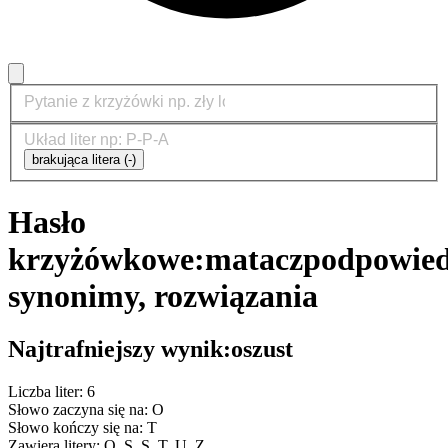
brakująca litera (-)
Hasło
krzyżówkowe:
matacz
podpowied
synonimy, rozwiązania
Najtrafniejszy wynik:
oszust
Liczba liter: 6
Słowo zaczyna się na: O
Słowo kończy się na: T
Zawiera litery: O, S, S, T, U, Z