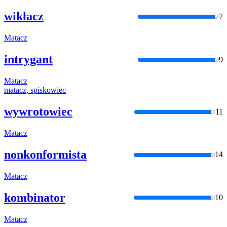
wikłacz
7
Matacz
intrygant
9
Matacz
matacz
, spiskowiec
wywrotowiec
11
Matacz
nonkonformista
14
Matacz
kombinator
10
Matacz