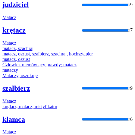
judziciel
9
Matacz
krętacz
7
Matacz
matacz
, szachraj
matacz
, oszust, szalbierz, szachraj, hochsztapler
matacz
, oszust
Człowiek niemówiący prawdy;
matacz
matacz
y
Matacz
y, oszukuje
szalbierz
9
Matacz
kuglarz,
matacz
, mistyfikator
kłamca
6
Matacz