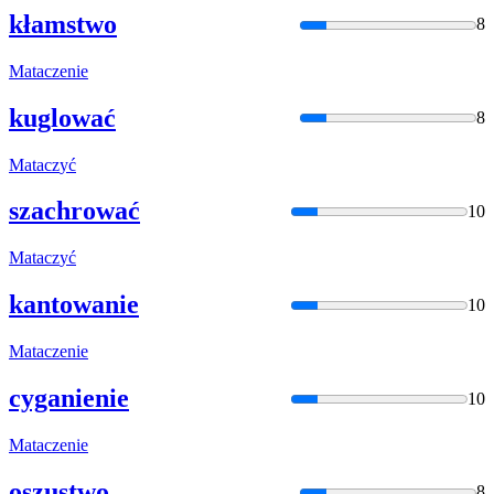
kłamstwo
8
Matacz
enie
kuglować
8
Matacz
yć
szachrować
10
Matacz
yć
kantowanie
10
Matacz
enie
cyganienie
10
Matacz
enie
oszustwo
8