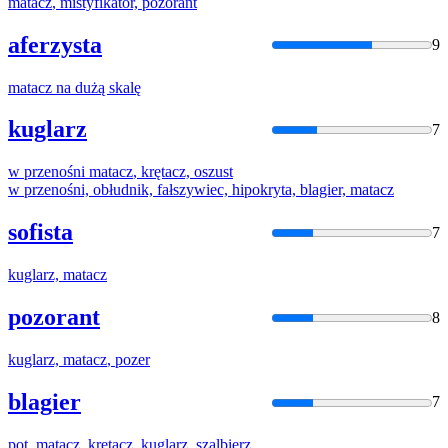
matacz
, mistyfikator, pozorant
aferzysta
9
matacz
na dużą skalę
kuglarz
7
w przenośni
matacz
, krętacz, oszust
w przenośni, obłudnik, fałszywiec, hipokryta, blagier,
matacz
sofista
7
kuglarz,
matacz
pozorant
8
kuglarz,
matacz
, pozer
blagier
7
pot.
matacz
, krętacz, kuglarz, szalbierz