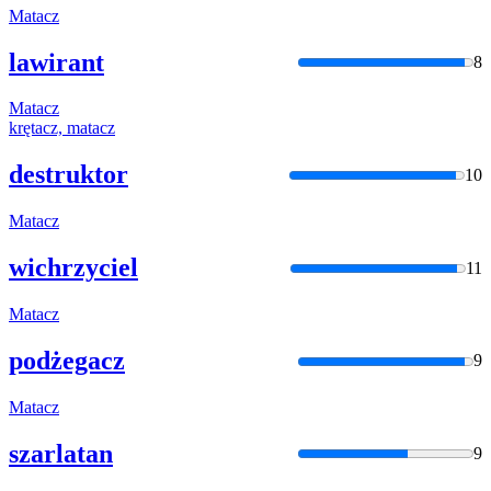
Matacz
lawirant
8
Matacz
krętacz,
matacz
destruktor
10
Matacz
wichrzyciel
11
Matacz
podżegacz
9
Matacz
szarlatan
9