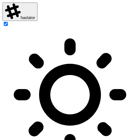
haslator