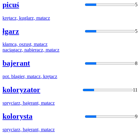
picuś
5
krętacz, kuglarz,
matacz
łgarz
5
kłamca, oszust,
matacz
naciągacz, nabieracz,
matacz
bajerant
8
pot. blagier,
matacz
, krętacz
koloryzator
11
spryciarz, bajerant,
matacz
kolorysta
9
spryciarz, bajerant,
matacz