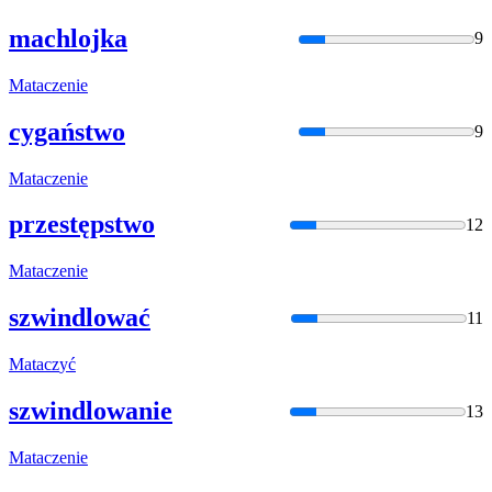
machlojka
9
Matacz
enie
cygaństwo
9
Matacz
enie
przestępstwo
12
Matacz
enie
szwindlować
11
Matacz
yć
szwindlowanie
13
Matacz
enie