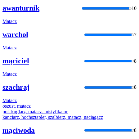
awanturnik
10
Matacz
warchoł
7
Matacz
mąciciel
8
Matacz
szachraj
8
Matacz
oszust,
matacz
pot. kuglarz,
matacz
, mistyfikator
kanciarz, hochsztapler, szalbierz,
matacz
, naciągacz
mąciwoda
8