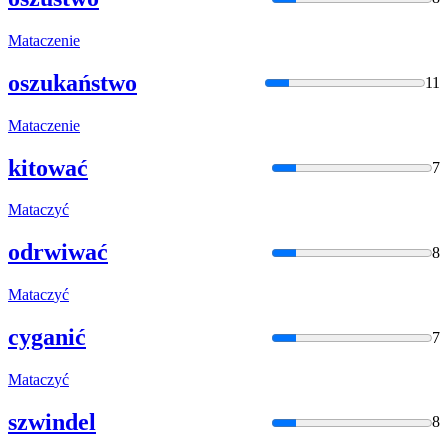
Matacz
enie
oszukaństwo
11
Matacz
enie
kitować
7
Matacz
yć
odrwiwać
8
Matacz
yć
cyganić
7
Matacz
yć
szwindel
8