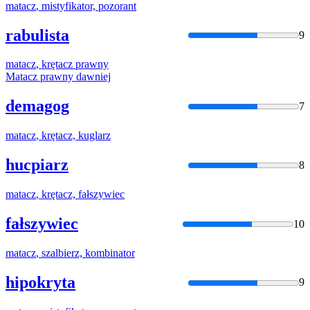
matacz
, mistyfikator, pozorant
rabulista
9
matacz
, krętacz prawny
Matacz
prawny dawniej
demagog
7
matacz
, krętacz, kuglarz
hucpiarz
8
matacz
, krętacz, fałszywiec
fałszywiec
10
matacz
, szalbierz, kombinator
hipokryta
9