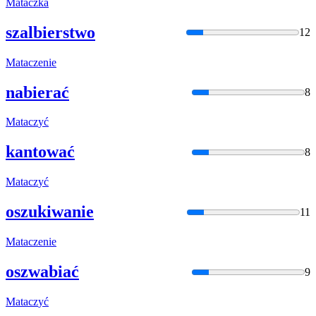
Matacz
ka
szalbierstwo
12
Matacz
enie
nabierać
8
Matacz
yć
kantować
8
Matacz
yć
oszukiwanie
11
Matacz
enie
oszwabiać
9
Matacz
yć