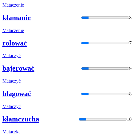
Matacz
enie
kłamanie
8
Matacz
enie
rolować
7
Matacz
yć
bajerować
9
Matacz
yć
blagować
8
Matacz
yć
kłamczucha
10
Matacz
ka