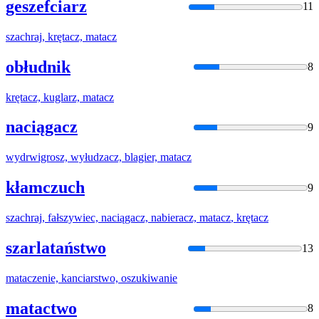
geszefciarz
11
szachraj, krętacz,
matacz
obłudnik
8
krętacz, kuglarz,
matacz
naciągacz
9
wydrwigrosz, wyłudzacz, blagier,
matacz
kłamczuch
9
szachraj, fałszywiec, naciągacz, nabieracz,
matacz
, krętacz
szarlataństwo
13
matacz
enie, kanciarstwo, oszukiwanie
matactwo
8