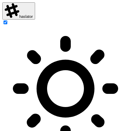
haslator