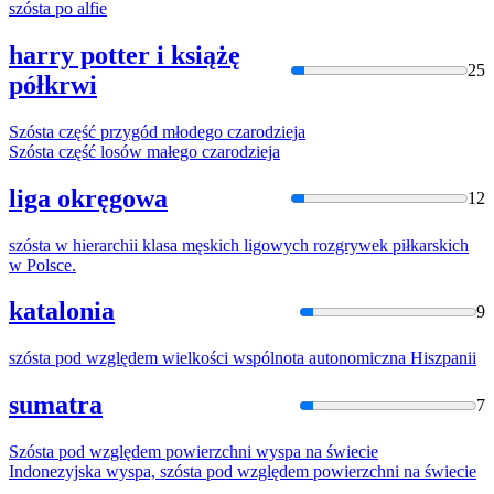
szósta
po alfie
harry potter i książę
25
półkrwi
Szósta
część przygód młodego czarodzieja
Szósta
część losów małego czarodzieja
liga okręgowa
12
szósta
w hierarchii klasa męskich ligowych rozgrywek piłkarskich
w Polsce.
katalonia
9
szósta
pod względem wielkości wspólnota autonomiczna Hiszpanii
sumatra
7
Szósta
pod względem powierzchni wyspa na świecie
Indonezyjska wyspa,
szósta
pod względem powierzchni na świecie