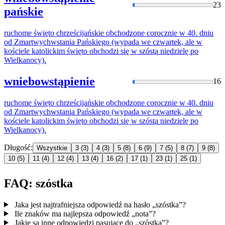
23
pańskie
ruchome święto chrześcijańskie obchodzone corocznie w 40. dniu
od Zmartwychwstania Pańskiego (wypada we czwartek, ale w
kościele katolickim święto obchodzi się w
szóstą
niedzielę po
Wielkanocy).
wniebowstąpienie
16
ruchome święto chrześcijańskie obchodzone corocznie w 40. dniu
od Zmartwychwstania Pańskiego (wypada we czwartek, ale w
kościele katolickim święto obchodzi się w
szóstą
niedzielę po
Wielkanocy).
Długość:
Wszystkie
3
(3)
4
(3)
5
(8)
6
(9)
7
(5)
8
(7)
9
(8)
10
(5)
11
(4)
12
(4)
13
(4)
16
(2)
17
(1)
23
(1)
25
(1)
FAQ: szóstka
Jaka jest najtrafniejsza odpowiedź na hasło „szóstka”?
Ile znaków ma najlepsza odpowiedź „nota”?
Jakie są inne odpowiedzi pasujące do „szóstka”?