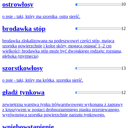
ostrowłosy
10
o psie - taki, który ma
szorstk
ą, ostrą sierść.
brodawka stóp
12
brodawka zlokalizowana na podeszwowej części stóp, mająca
szorstk
ą powierzchnię i kolor skóry, mogąca osiągać 1–2 cm
wielkości; brodawka stóp może być dwojakiego rodzaju: rozsiana,
głęboka (myrmecia)
szorstkowłosy
13
o psie - taki, który ma krótką,
szorstk
ą sierść.
gładź tynkowa
12
zewnętrzna warstwa tynku trójwarstwowego wykonana z zaprawy
z kruszywem w postaci drobnoziarnistego piasku przesiewanego,
wyrównująca
szorstk
ą powierzchnię narzutu tynkowego.
wniebowstąpienie