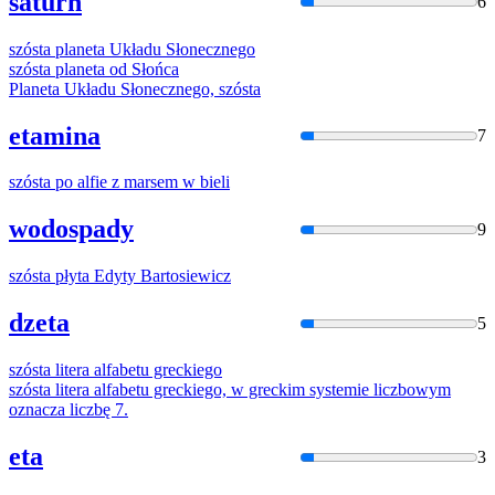
saturn
6
szósta
planeta Układu Słonecznego
szósta
planeta od Słońca
Planeta Układu Słonecznego,
szósta
etamina
7
szósta
po alfie z marsem w bieli
wodospady
9
szósta
płyta Edyty Bartosiewicz
dzeta
5
szósta
litera alfabetu greckiego
szósta
litera alfabetu greckiego, w greckim systemie liczbowym
oznacza liczbę 7.
eta
3