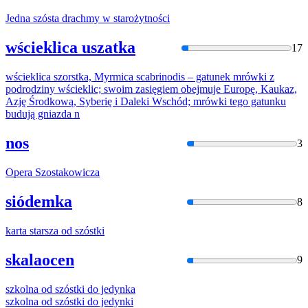
Jedna
szósta
drachmy w starożytności
wścieklica uszatka
17
wścieklica
szorstk
a, Myrmica scabrinodis – gatunek mrówki z
podrodziny wścieklic; swoim zasięgiem obejmuje Europę, Kaukaz,
Azję Środkową, Syberię i Daleki Wschód; mrówki tego gatunku
budują gniazda n
nos
3
Opera
Szosta
kowicza
siódemka
8
karta starsza od
szóstki
skalaocen
9
szkolna od
szóstki
do jedynka
szkolna od
szóstki
do jedynki