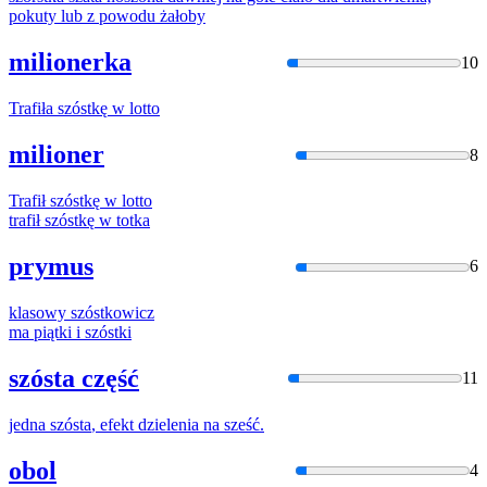
pokuty lub z powodu żałoby
milionerka
10
Trafiła
szóstkę
w lotto
milioner
8
Trafił
szóstkę
w lotto
trafił
szóstkę
w totka
prymus
6
klasowy
szóstko
wicz
ma piątki i
szóstki
szósta część
11
jedna
szósta
, efekt dzielenia na sześć.
obol
4