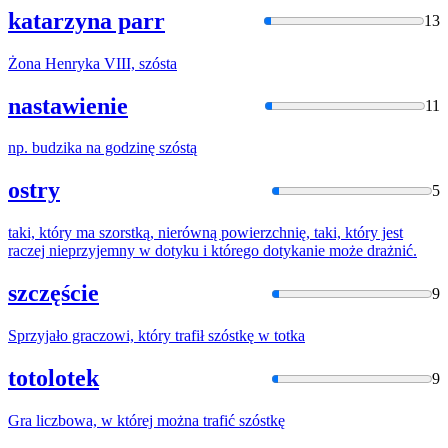
katarzyna parr
13
Żona Henryka VIII,
szósta
nastawienie
11
np. budzika na godzinę
szóstą
ostry
5
taki, który ma
szorstk
ą, nierówną powierzchnię, taki, który jest
raczej nieprzyjemny w dotyku i którego dotykanie może drażnić.
szczęście
9
Sprzyjało graczowi, który trafił
szóstkę
w totka
totolotek
9
Gra liczbowa, w której można trafić
szóstkę