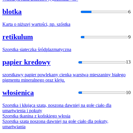
blotka
6
Karta o niższej wartości, np.
szóstka
retikulum
9
Szorstk
a siateczka śródplazmatyczna
papier kredowy
13
szorstk
awy papier powlekany cienką warstwą mieszaniny białego
pigmentu mineralnego oraz kleju.
włosienica
10
Szorstk
a i kłująca szata, noszona dawniej na gołe ciało dla
umartwienia i pokuty
Szorstk
a tkanina z końskiego włosia
Szorstk
a szata noszona dawniej na gołe ciało dla pokuty,
umartwiania