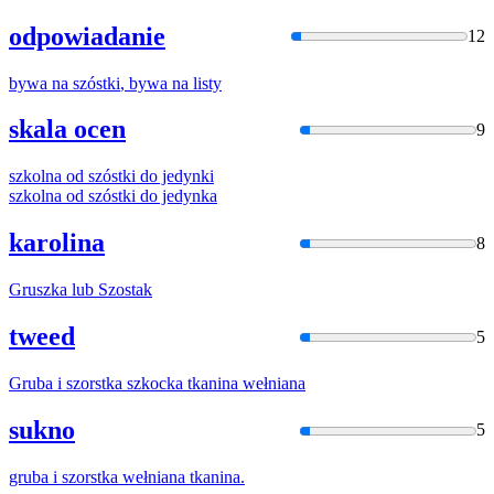
odpowiadanie
12
bywa na
szóstki
, bywa na listy
skala ocen
9
szkolna od
szóstki
do jedynki
szkolna od
szóstki
do jedynka
karolina
8
Gruszka lub
Szosta
k
tweed
5
Gruba i
szorstk
a szkocka tkanina wełniana
sukno
5
gruba i
szorstk
a wełniana tkanina.