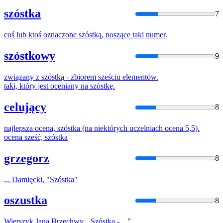
szóstka
7
coś lub ktoś oznaczone
szóstką
, noszące taki numer.
szóstkowy
9
związany z
szóstką
- zbiorem sześciu elementów.
taki, który jest oceniany na
szóstkę
.
celujący
8
najlepsza ocena,
szóstka
(na niektórych uczelniach ocena 5,5).
ocena sześć,
szóstka
grzegorz
8
... Damięcki, "
Szóstka
"
oszustka
8
Wierszyk Jana Brzechwy, „
Szóstka
- ...”