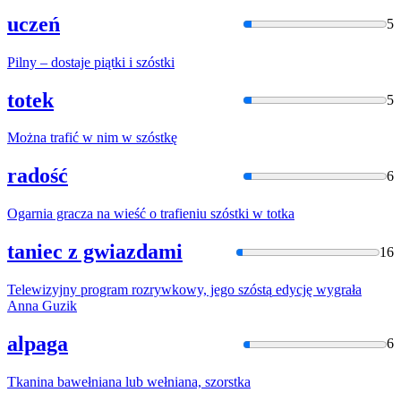
uczeń
5
Pilny – dostaje piątki i
szóstki
totek
5
Można trafić w nim w
szóstkę
radość
6
Ogarnia gracza na wieść o trafieniu
szóstki
w totka
taniec z gwiazdami
16
Telewizyjny program rozrywkowy, jego
szóstą
edycję wygrała
Anna Guzik
alpaga
6
Tkanina bawełniana lub wełniana,
szorstk
a