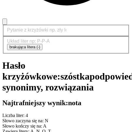
brakująca litera (-)
Hasło
krzyżówkowe:
szóstka
podpowied
synonimy, rozwiązania
Najtrafniejszy wynik:
nota
Liczba liter: 4
Słowo zaczyna się na: N
Słowo kończy się na: A
Zawiera litery: A, N, O, T