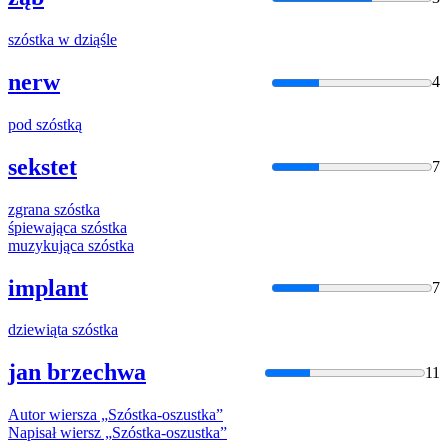
szóstka
w dziąśle
nerw
4
pod
szóstką
sekstet
7
zgrana
szóstka
śpiewająca
szóstka
muzykująca
szóstka
implant
7
dziewiąta
szóstka
jan brzechwa
11
Autor wiersza „
Szóstka
-oszustka”
Napisał wiersz „
Szóstka
-oszustka”