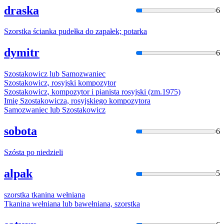
draska
6
Szorstk
a ścianka pudełka do zapałek; potarka
dymitr
6
Szosta
kowicz lub Samozwaniec
Szosta
kowicz, rosyjski kompozytor
Szosta
kowicz, kompozytor i pianista rosyjski (zm.1975)
Imię
Szosta
kowicza, rosyjskiego kompozytora
Samozwaniec lub
Szosta
kowicz
sobota
6
Szósta
po niedzieli
alpak
5
szorstk
a tkanina wełniana
Tkanina wełniana lub bawełniana,
szorstk
a