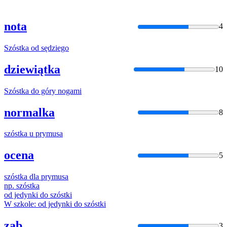
nota
4
Szóstka
od sędziego
dziewiątka
10
Szóstka
do góry nogami
normalka
8
szóstka
u prymusa
ocena
5
szóstka
dla prymusa
np.
szóstka
od jedynki do
szóstki
W szkole: od jedynki do
szóstki
ząb
3