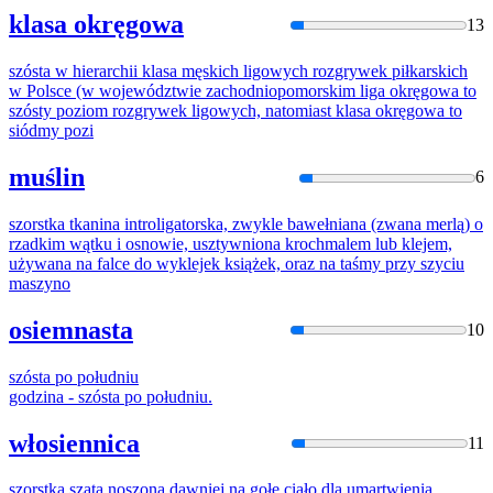
klasa okręgowa
13
szósta
w hierarchii klasa męskich ligowych rozgrywek piłkarskich
w Polsce (w województwie zachodniopomorskim liga okręgowa to
szósty poziom rozgrywek ligowych, natomiast klasa okręgowa to
siódmy pozi
muślin
6
szorstk
a tkanina introligatorska, zwykle bawełniana (zwana merlą) o
rzadkim wątku i osnowie, usztywniona krochmalem lub klejem,
używana na falce do wyklejek książek, oraz na taśmy przy szyciu
maszyno
osiemnasta
10
szósta
po południu
godzina -
szósta
po południu.
włosiennica
11
szorstk
a szata noszona dawniej na gołe ciało dla umartwienia,