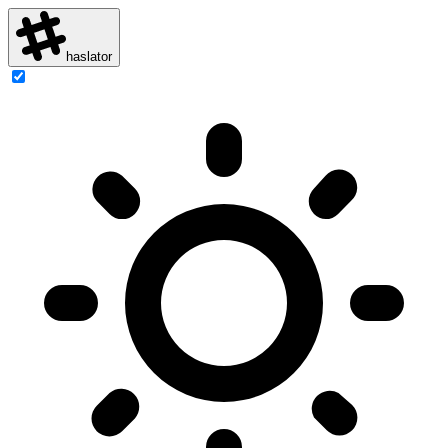
haslator