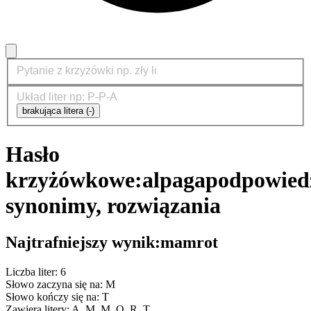
brakująca litera (-)
Hasło
krzyżówkowe:
alpaga
podpowiedz
synonimy, rozwiązania
Najtrafniejszy wynik:
mamrot
Liczba liter: 6
Słowo zaczyna się na: M
Słowo kończy się na: T
Zawiera litery: A, M, M, O, R, T