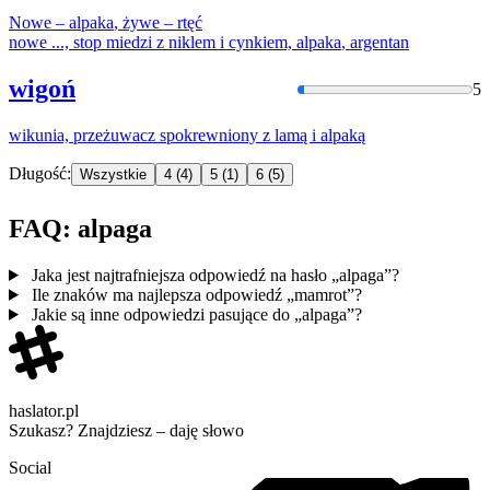
Nowe –
alpaka
, żywe – rtęć
nowe ..., stop miedzi z niklem i cynkiem,
alpaka
, argentan
wigoń
5
wikunia, przeżuwacz spokrewniony z lamą i
alpaką
Długość:
Wszystkie
4
(4)
5
(1)
6
(5)
FAQ: alpaga
Jaka jest najtrafniejsza odpowiedź na hasło „alpaga”?
Ile znaków ma najlepsza odpowiedź „mamrot”?
Jakie są inne odpowiedzi pasujące do „alpaga”?
haslator.pl
Szukasz? Znajdziesz – daję słowo
Social