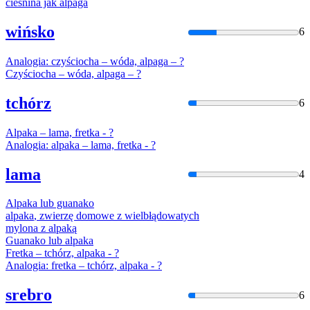
cieśnina jak
alpaga
wińsko
6
Analogia: czyściocha – wóda,
alpaga
– ?
Czyściocha – wóda,
alpaga
– ?
tchórz
6
Alpaka
– lama, fretka - ?
Analogia:
alpaka
– lama, fretka - ?
lama
4
Alpaka
lub guanako
alpaka
, zwierzę domowe z wielbłądowatych
mylona z
alpaką
Guanako lub
alpaka
Fretka – tchórz,
alpaka
- ?
Analogia: fretka – tchórz,
alpaka
- ?
srebro
6