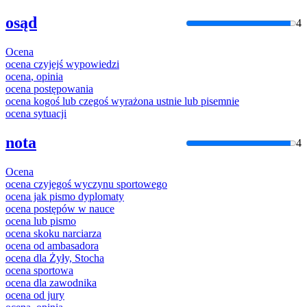
osąd
4
Ocena
ocena
czyjejś wypowiedzi
ocena
, opinia
ocena
postępowania
ocena
kogoś lub czegoś wyrażona ustnie lub pisemnie
ocena
sytuacji
nota
4
Ocena
ocena
czyjegoś wyczynu sportowego
ocena
jak pismo dyplomaty
ocena
postępów w nauce
ocena
lub pismo
ocena
skoku narciarza
ocena
od ambasadora
ocena
dla Żyły, Stocha
ocena
sportowa
ocena
dla zawodnika
ocena
od jury