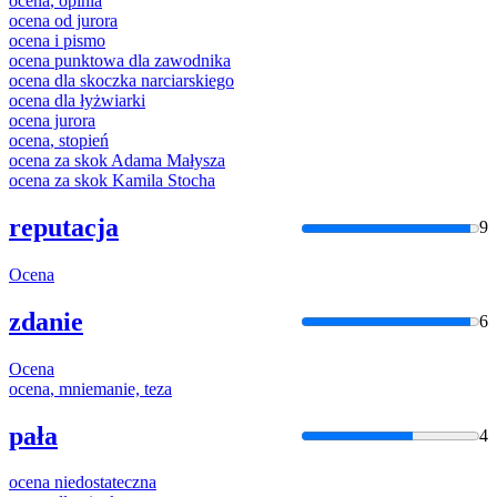
ocena
, opinia
ocena
od jurora
ocena
i pismo
ocena
punktowa dla zawodnika
ocena
dla skoczka narciarskiego
ocena
dla łyżwiarki
ocena
jurora
ocena
, stopień
ocena
za skok Adama Małysza
ocena
za skok Kamila Stocha
reputacja
9
Ocena
zdanie
6
Ocena
ocena
, mniemanie, teza
pała
4
ocena
niedostateczna