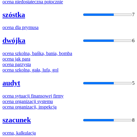
ocena
niedostateczna potocznie
szóstka
7
ocena
dla prymusa
dwójka
6
ocena
szkolna, bańka, bania, bomba
ocena
jak para
ocena
parzysta
ocena
szkolna, gała, lufa, gol
audyt
5
ocena
sytuacji finansowej firmy
ocena
organizacji systemu
ocena
organizacji, inspekcja
szacunek
8
ocena
, kalkulacja