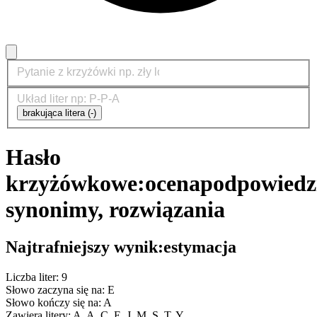
brakująca litera (-)
Hasło
krzyżówkowe:
ocena
podpowiedz
synonimy, rozwiązania
Najtrafniejszy wynik:
estymacja
Liczba liter: 9
Słowo zaczyna się na: E
Słowo kończy się na: A
Zawiera litery: A, A, C, E, J, M, S, T, Y