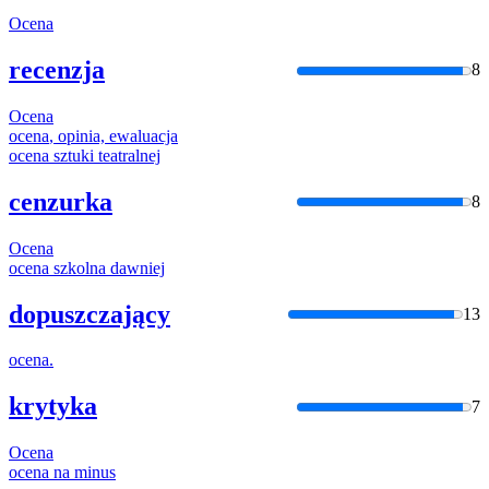
Ocena
recenzja
8
Ocena
ocena
, opinia, ewaluacja
ocena
sztuki teatralnej
cenzurka
8
Ocena
ocena
szkolna dawniej
dopuszczający
13
ocena
.
krytyka
7
Ocena
ocena
na minus