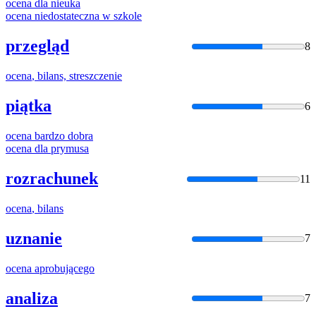
ocena
dla nieuka
ocena
niedostateczna w szkole
przegląd
8
ocena
, bilans, streszczenie
piątka
6
ocena
bardzo dobra
ocena
dla prymusa
rozrachunek
11
ocena
, bilans
uznanie
7
ocena
aprobującego
analiza
7