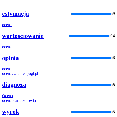
estymacja
9
ocena
wartościowanie
14
ocena
opinia
6
ocena
ocena
, zdanie, pogląd
diagnoza
8
Ocena
ocena
stanu zdrowia
wyrok
5