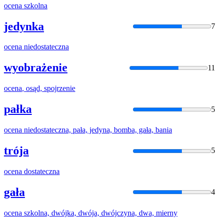
ocena
szkolna
jedynka
7
ocena
niedostateczna
wyobrażenie
11
ocena
, osąd, spojrzenie
pałka
5
ocena
niedostateczna, pała, jedyna, bomba, gała, bania
trója
5
ocena
dostateczna
gała
4
ocena
szkolna, dwójka, dwója, dwójczyna, dwa, mierny