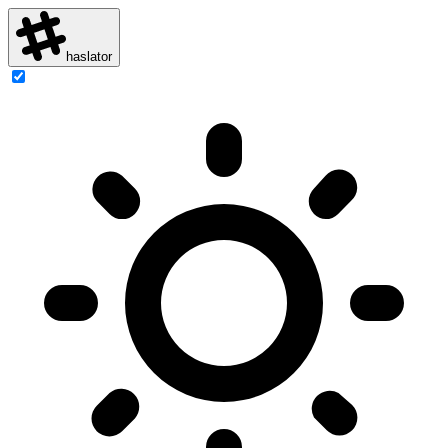
haslator