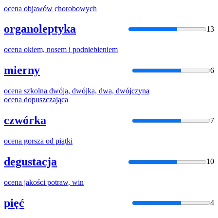
ocena
objawów chorobowych
organoleptyka
13
ocena
okiem, nosem i podniebieniem
mierny
6
ocena
szkolna dwója, dwójka, dwa, dwójczyna
ocena
dopuszczająca
czwórka
7
ocena
gorsza od piątki
degustacja
10
ocena
jakości potraw, win
pięć
4