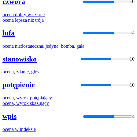
czwóra
6
ocena
dobry w szkole
ocena
lepsza niż trója
lufa
4
ocena
niedostateczna, jedyna, bomba, gała
stanowisko
10
ocena
, zdanie, głos
potępienie
10
ocena
, wyrok potępiający
ocena
, wyrok skazujący
wpis
4
ocena
w indeksie