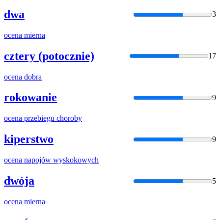
dwa
3
ocena
mierna
cztery (potocznie)
17
ocena
dobra
rokowanie
9
ocena
przebiegu choroby
kiperstwo
9
ocena
napojów wyskokowych
dwója
5
ocena
mierna