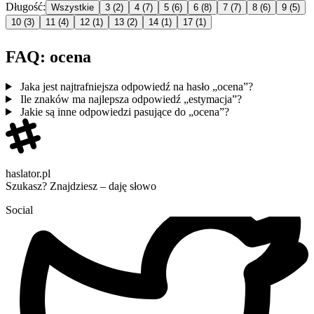
Długość:
Wszystkie
3
(2)
4
(7)
5
(6)
6
(8)
7
(7)
8
(6)
9
(5)
10
(3)
11
(4)
12
(1)
13
(2)
14
(1)
17
(1)
FAQ: ocena
Jaka jest najtrafniejsza odpowiedź na hasło „ocena”?
Ile znaków ma najlepsza odpowiedź „estymacja”?
Jakie są inne odpowiedzi pasujące do „ocena”?
haslator.pl
Szukasz? Znajdziesz – daję słowo
Social