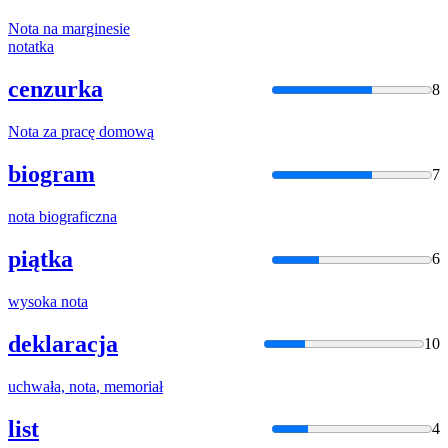
Nota
na marginesie
nota
tka
cenzurka
8
Nota
za pracę domową
biogram
7
nota
biograficzna
piątka
6
wysoka
nota
deklaracja
10
uchwała,
nota
, memoriał
list
4