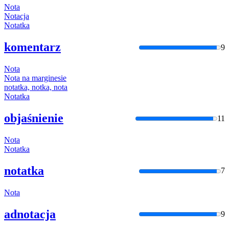
Nota
Nota
cja
Nota
tka
komentarz
9
Nota
Nota
na marginesie
nota
tka,
not
ka,
nota
Nota
tka
objaśnienie
11
Nota
Nota
tka
notatka
7
Nota
adnotacja
9