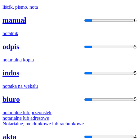
liścik, pismo,
nota
manuał
6
nota
tnik
odpis
5
nota
rialna kopia
indos
5
nota
tka na wekslu
biuro
5
nota
rialne lub przepustek
nota
rialne lub adresowe
Nota
rialne, meldunkowe lub rachunkowe
akta
4