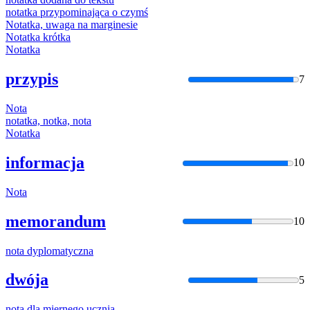
nota
tka przypominająca o czymś
Nota
tka, uwaga na marginesie
Nota
tka krótka
Nota
tka
przypis
7
Nota
nota
tka,
not
ka,
nota
Nota
tka
informacja
10
Nota
memorandum
10
nota
dyplomatyczna
dwója
5
nota
dla miernego ucznia