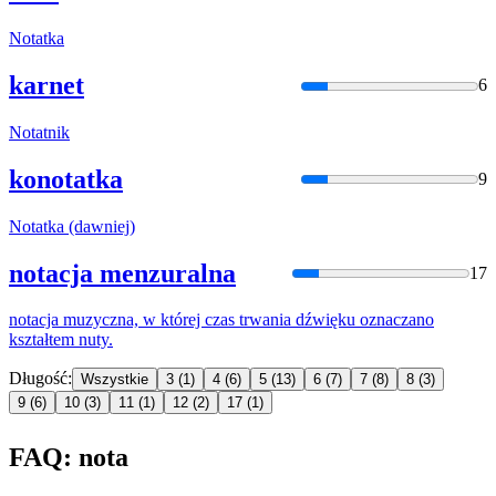
Nota
tka
karnet
6
Nota
tnik
konotatka
9
Nota
tka (dawniej)
notacja menzuralna
17
nota
cja muzyczna, w której czas trwania dźwięku oznaczano
kształtem nuty.
Długość:
Wszystkie
3
(1)
4
(6)
5
(13)
6
(7)
7
(8)
8
(3)
9
(6)
10
(3)
11
(1)
12
(2)
17
(1)
FAQ: nota