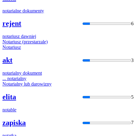
nota
rialne dokumenty
rejent
6
nota
riusz dawniej
Nota
riusz (przestarzale)
Nota
riusz
akt
3
nota
rialny dokument
...
nota
rialny
Nota
rialny lub darowizny
elita
5
nota
ble
zapiska
7
nota
tka