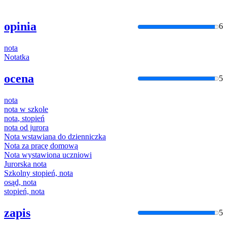
opinia
6
nota
Nota
tka
ocena
5
nota
nota
w szkole
nota
, stopień
nota
od jurora
Nota
wstawiana do dzienniczka
Nota
za pracę domową
Nota
wystawiona uczniowi
Jurorska
nota
Szkolny stopień,
nota
osąd,
nota
stopień,
nota
zapis
5