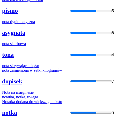
pismo
5
nota
dyplomatyczna
asygnata
8
nota
skarbowa
tona
4
nota
skrywająca ciężar
nota
zamieniona w setki kilogramów
dopisek
7
Nota
na marginesie
nota
tka,
not
ka, uwaga
Nota
tka dodana do większego tekstu
notka
5