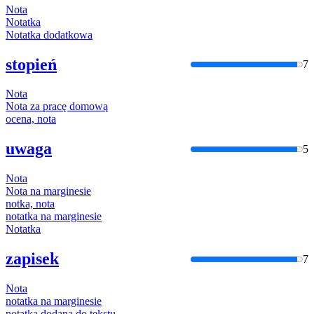
Nota
Nota
tka
Nota
tka dodatkowa
stopień
7
Nota
Nota
za pracę domową
ocena,
nota
uwaga
5
Nota
Nota
na marginesie
not
ka,
nota
nota
tka na marginesie
Nota
tka
zapisek
7
Nota
nota
tka na marginesie
nota
tka dodana do tekstu