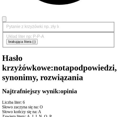
brakująca litera (-)
Hasło
krzyżówkowe:
nota
podpowiedzi,
synonimy, rozwiązania
Najtrafniejszy wynik:
opinia
Liczba liter: 6
Słowo zaczyna się na: O
Słowo kończy się na: A
Zawiera litery: A, I, I, N, O, P