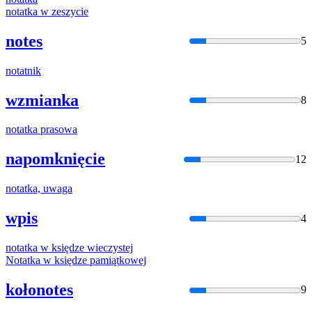
nota
tka w zeszycie
notes
5
nota
tnik
wzmianka
8
nota
tka prasowa
napomknięcie
12
nota
tka, uwaga
wpis
4
nota
tka w księdze wieczystej
Nota
tka w księdze pamiątkowej
kołonotes
9