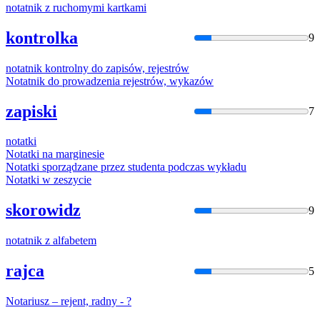
nota
tnik z ruchomymi kartkami
kontrolka
9
nota
tnik kontrolny do zapisów, rejestrów
Nota
tnik do prowadzenia rejestrów, wykazów
zapiski
7
nota
tki
Nota
tki na marginesie
Nota
tki sporządzane przez studenta podczas wykładu
Nota
tki w zeszycie
skorowidz
9
nota
tnik z alfabetem
rajca
5
Nota
riusz – rejent, radny - ?