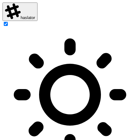
haslator