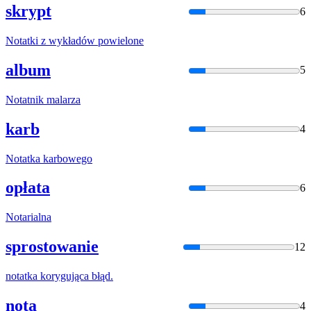
skrypt
6
Nota
tki z wykładów powielone
album
5
Nota
tnik malarza
karb
4
Nota
tka karbowego
opłata
6
Nota
rialna
sprostowanie
12
nota
tka korygująca błąd.
nota
4