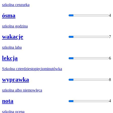
szkolna
cenzurka
ósma
4
szkolna
godzina
wakacje
7
szkolna
laba
lekcja
6
Szkolna
czterdziestopięciominutówka
wyprawka
8
szkolna
albo niemowlęca
nota
4
szkolna
ocena