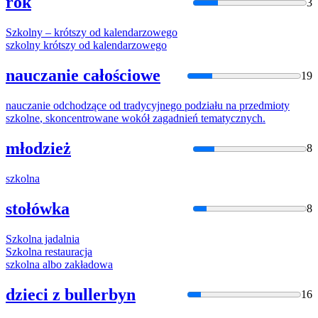
rok
3
Szkolny
– krótszy
od
kalendarzowego
szkolny
krótszy
od
kalendarzowego
nauczanie całościowe
19
nauczanie odchodzące
od
tradycyjnego podziału na przedmioty
szkolne
, skoncentrowane wokół zagadnień tematycznych.
młodzież
8
szkolna
stołówka
8
Szkolna
jadalnia
Szkolna
restauracja
szkolna
albo zakładowa
dzieci z bullerbyn
16