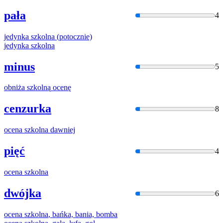
pała
4
jedynka
szkolna
(potocznie)
jedynka
szkolna
minus
5
obniża
szkolną
ocenę
cenzurka
8
ocena
szkolna
dawniej
pięć
4
ocena
szkolna
dwójka
6
ocena
szkolna
, bańka, bania, bomba