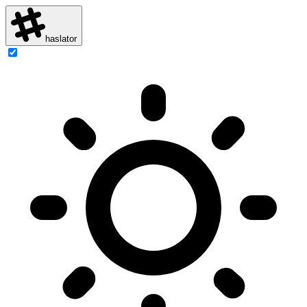
haslator