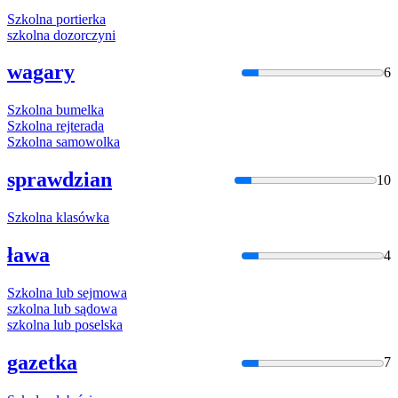
Szkolna
portierka
szkolna
dozorczyni
wagary
6
Szkolna
bumelka
Szkolna
rejterada
Szkolna
samowolka
sprawdzian
10
Szkolna
klasówka
ława
4
Szkolna
lub sejmowa
szkolna
lub sądowa
szkolna
lub poselska
gazetka
7