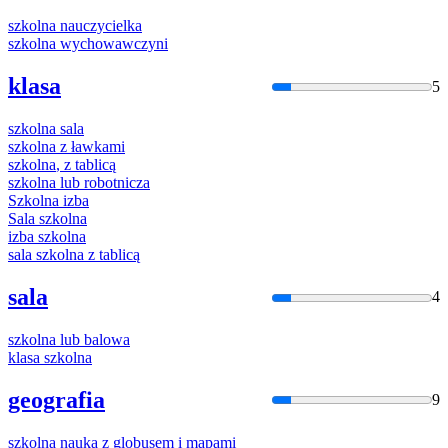
szkolna
nauczycielka
szkolna
wychowawczyni
klasa
5
szkolna
sala
szkolna
z ławkami
szkolna
, z tablicą
szkolna
lub robotnicza
Szkolna
izba
Sala
szkolna
izba
szkolna
sala
szkolna
z tablicą
sala
4
szkolna
lub balowa
klasa
szkolna
geografia
9
szkolna
nauka z globusem i mapami