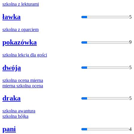
szkolna
z lekturami
ławka
5
szkolna
z oparciem
pokazówka
9
szkolna
lekcja dla gości
dwója
5
szkolna
ocena mierna
mierna
szkolna
ocena
draka
5
szkolna
awantura
szkolna
bójka
pani
4