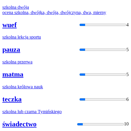
szkolna
dwója
ocena
szkolna
, dwójka, dwója, dwójczyna, dwa, mierny
wuef
4
szkolna
lekcja sportu
pauza
5
szkolna
przerwa
matma
5
szkolna
królowa nauk
teczka
6
szkolna
lub czarna Tymińskiego
świadectwo
10