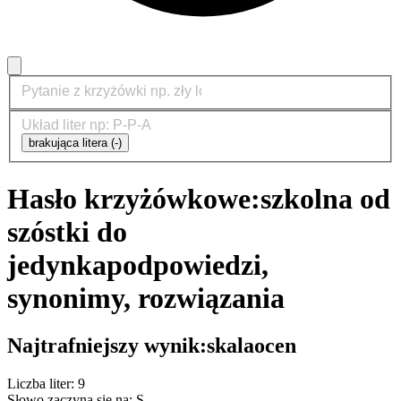
brakująca litera (-)
Hasło krzyżówkowe:
szkolna od
szóstki do
jedynka
podpowiedzi,
synonimy, rozwiązania
Najtrafniejszy wynik:
skalaocen
Liczba liter: 9
Słowo zaczyna się na: S