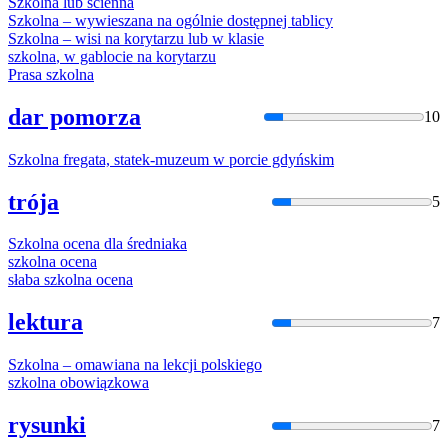
Szkolna
lub ścienna
Szkolna
– wywieszana na ogólnie dostępnej tablicy
Szkolna
– wisi na korytarzu lub w klasie
szkolna
, w gablocie na korytarzu
Prasa
szkolna
dar pomorza
10
Szkolna
fregata, statek-muzeum w porcie gdyńskim
trója
5
Szkolna
ocena dla średniaka
szkolna
ocena
słaba
szkolna
ocena
lektura
7
Szkolna
– omawiana na lekcji polskiego
szkolna
obowiązkowa
rysunki
7