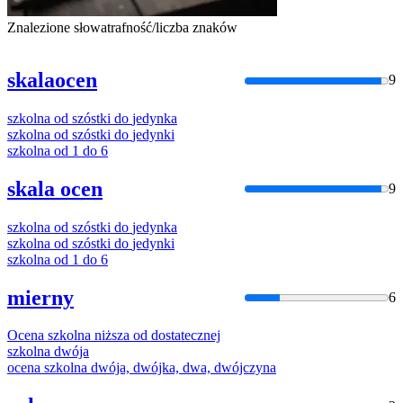
Znalezione słowa
trafność/liczba znaków
skalaocen
9
szkolna
od
szóstki
do
jedynka
szkolna
od
szóstki
do
jedynki
szkolna
od
1
do
6
skala ocen
9
szkolna
od
szóstki
do
jedynka
szkolna
od
szóstki
do
jedynki
szkolna
od
1
do
6
mierny
6
Ocena
szkolna
niższa
od
dostatecznej
szkolna
dwója
ocena
szkolna
dwója, dwójka, dwa, dwójczyna