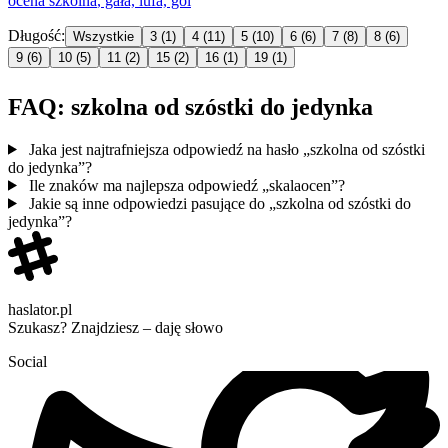
ocena
szkolna
, gała, lufa, gol
Długość:
Wszystkie
3
(1)
4
(11)
5
(10)
6
(6)
7
(8)
8
(6)
9
(6)
10
(5)
11
(2)
15
(2)
16
(1)
19
(1)
FAQ: szkolna od szóstki do jedynka
Jaka jest najtrafniejsza odpowiedź na hasło „szkolna od szóstki
do jedynka”?
Ile znaków ma najlepsza odpowiedź „skalaocen”?
Jakie są inne odpowiedzi pasujące do „szkolna od szóstki do
jedynka”?
haslator.pl
Szukasz? Znajdziesz – daję słowo
Social