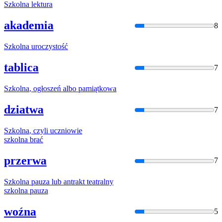
Szkolna
lektura
akademia
8
Szkolna
uroczystość
tablica
7
Szkolna
, ogłoszeń albo pamiątkowa
dziatwa
7
Szkolna
, czyli uczniowie
szkolna
brać
przerwa
7
Szkolna
pauza lub antrakt teatralny
szkolna
pauza
woźna
5