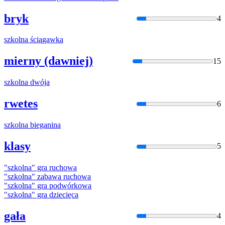
bryk
4
szkolna
ściągawka
mierny (dawniej)
15
szkolna
dwója
rwetes
6
szkolna
bieganina
klasy
5
"
szkolna
" gra ruchowa
"
szkolna
" zabawa ruchowa
"
szkolna
" gra podwórkowa
"
szkolna
" gra dziecięca
gała
4