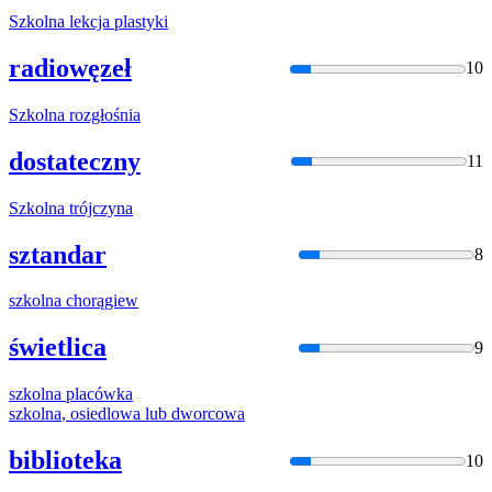
Szkolna
lekcja plastyki
radiowęzeł
10
Szkolna
rozgłośnia
dostateczny
11
Szkolna
trójczyna
sztandar
8
szkolna
chorągiew
świetlica
9
szkolna
placówka
szkolna
, osiedlowa lub dworcowa
biblioteka
10