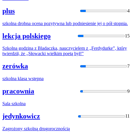
plus
4
szkolna
drobna ocena pozytywna lub podniesienie jej o pół stopnia.
lekcja polskiego
15
Szkolna
godzina z Bladaczką, nauczycielem z „Ferdydurke”, który
twierdził, że „Słowacki wielkim poetą był!”
zerówka
7
szkolna
klasa wstępna
pracownia
9
Sala
szkolna
jedynkowicz
11
Zagrożony
szkolną
drugorocznością