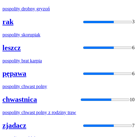
pospolity
drobny gryzoń
rak
3
pospolity
skorupiak
leszcz
6
pospolity
brat karpia
pępawa
6
pospolity
chwast polny
chwastnica
10
pospolity
chwast polny z rodziny traw
zjadacz
7