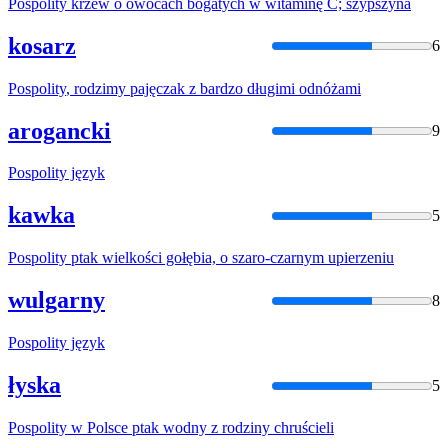
Pospolity
krzew o owocach bogatych w witaminę C; szypszyna
kosarz
6
Pospolity
, rodzimy pajęczak z bardzo długimi odnóżami
arogancki
9
Pospolity
język
kawka
5
Pospolity
ptak wielkości gołębia, o szaro-czarnym upierzeniu
wulgarny
8
Pospolity
język
łyska
5
Pospolity
w Polsce ptak wodny z rodziny chruścieli