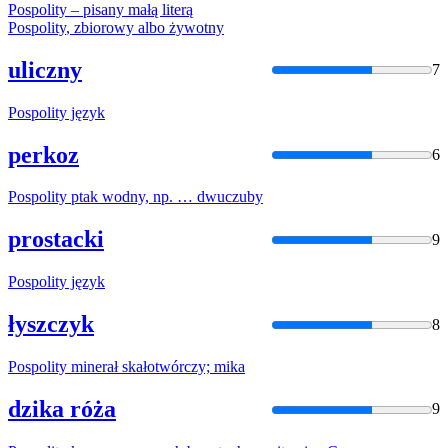
Pospolity
– pisany małą literą
Pospolity
, zbiorowy albo żywotny
uliczny
7
Pospolity
język
perkoz
6
Pospolity
ptak wodny, np. … dwuczuby
prostacki
9
Pospolity
język
łyszczyk
8
Pospolity
minerał skałotwórczy; mika
dzika róża
9