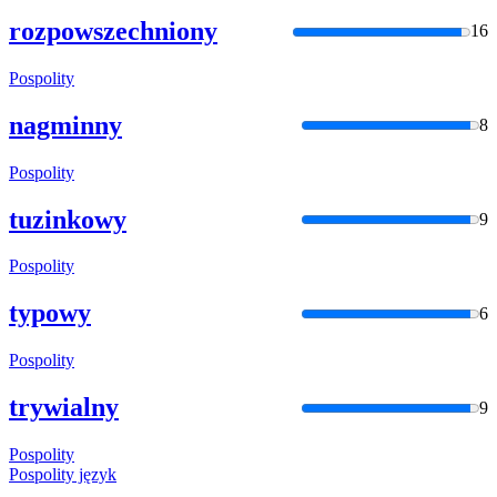
rozpowszechniony
16
Pospolity
nagminny
8
Pospolity
tuzinkowy
9
Pospolity
typowy
6
Pospolity
trywialny
9
Pospolity
Pospolity
język