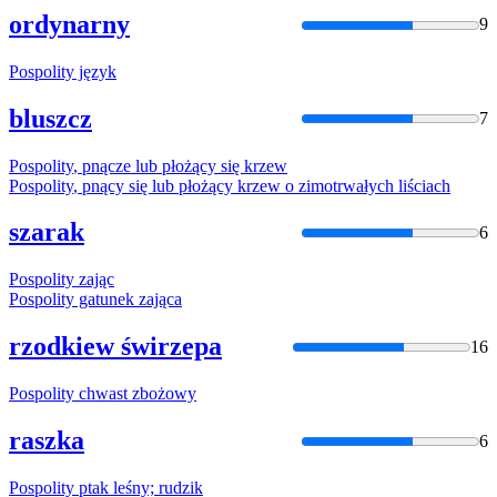
ordynarny
9
Pospolity
język
bluszcz
7
Pospolity
, pnącze lub płożący się krzew
Pospolity
, pnący się lub płożący krzew o zimotrwałych liściach
szarak
6
Pospolity
zając
Pospolity
gatunek zająca
rzodkiew świrzepa
16
Pospolity
chwast zbożowy
raszka
6
Pospolity
ptak leśny; rudzik