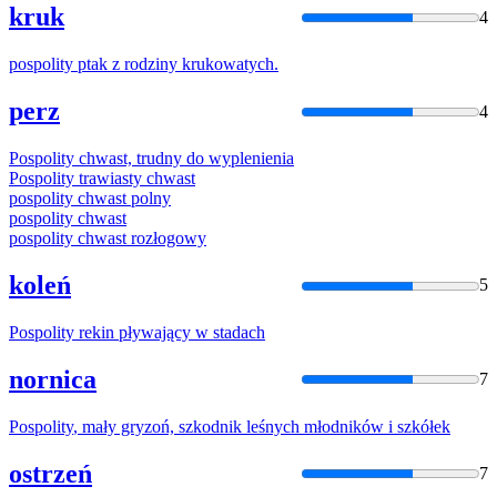
kruk
4
pospolity
ptak z rodziny krukowatych.
perz
4
Pospolity
chwast, trudny do wyplenienia
Pospolity
trawiasty chwast
pospolity
chwast polny
pospolity
chwast
pospolity
chwast rozłogowy
koleń
5
Pospolity
rekin pływający w stadach
nornica
7
Pospolity
, mały gryzoń, szkodnik leśnych młodników i szkółek
ostrzeń
7