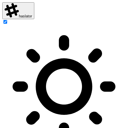
haslator