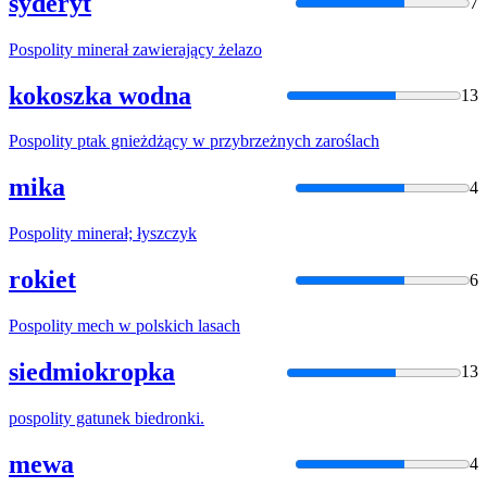
syderyt
7
Pospolity
minerał zawierający żelazo
kokoszka wodna
13
Pospolity
ptak gnieżdżący w przybrzeżnych zaroślach
mika
4
Pospolity
minerał; łyszczyk
rokiet
6
Pospolity
mech w polskich lasach
siedmiokropka
13
pospolity
gatunek biedronki.
mewa
4