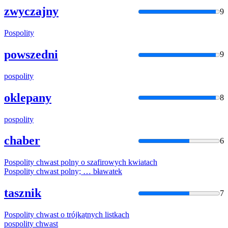
zwyczajny
9
Pospolity
powszedni
9
pospolity
oklepany
8
pospolity
chaber
6
Pospolity
chwast polny o szafirowych kwiatach
Pospolity
chwast polny; … bławatek
tasznik
7
Pospolity
chwast o trójkątnych listkach
pospolity
chwast