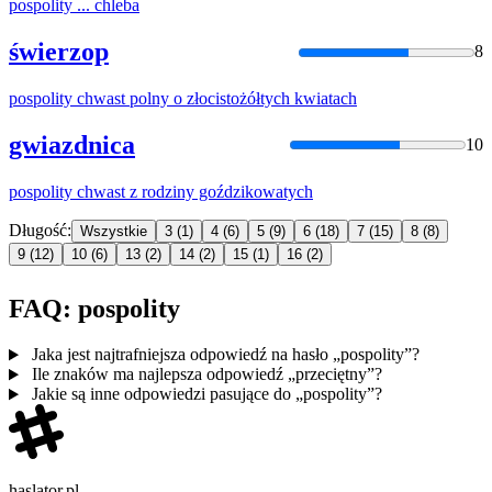
pospolity
... chleba
świerzop
8
pospolity
chwast polny o złocistożółtych kwiatach
gwiazdnica
10
pospolity
chwast z rodziny goździkowatych
Długość:
Wszystkie
3
(1)
4
(6)
5
(9)
6
(18)
7
(15)
8
(8)
9
(12)
10
(6)
13
(2)
14
(2)
15
(1)
16
(2)
FAQ: pospolity
Jaka jest najtrafniejsza odpowiedź na hasło „pospolity”?
Ile znaków ma najlepsza odpowiedź „przeciętny”?
Jakie są inne odpowiedzi pasujące do „pospolity”?
haslator.pl