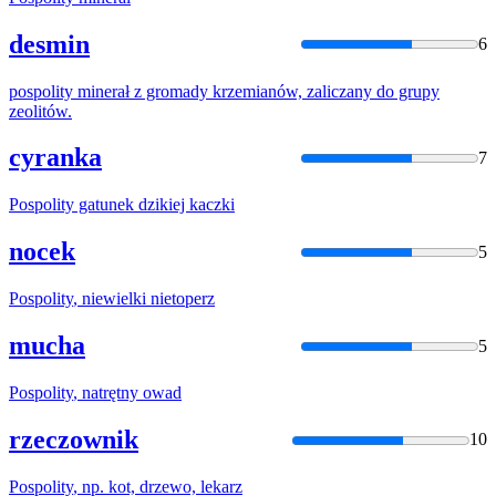
desmin
6
pospolity
minerał z gromady krzemianów, zaliczany do grupy
zeolitów.
cyranka
7
Pospolity
gatunek dzikiej kaczki
nocek
5
Pospolity
, niewielki nietoperz
mucha
5
Pospolity
, natrętny owad
rzeczownik
10
Pospolity
, np. kot, drzewo, lekarz