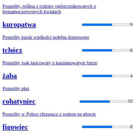
Pospolity
, roślina z rodziny ogórecznikowatych o
brunatnoczerwonych kwiatach
kuropatwa
9
Pospolity
kurak wielkości gołębia domowego
tchórz
6
Pospolity
ssak łasicowaty o kasztanowatym futrze
żaba
4
Pospolity
płaz
rohatyniec
10
Pospolity
w Polsce chrząszcz z rogiem na głowie
figowiec
8