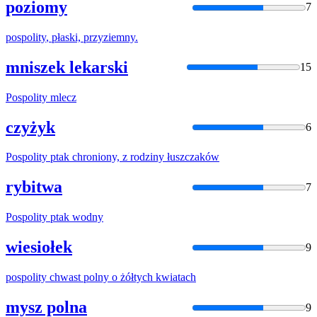
poziomy
7
pospolity
, płaski, przyziemny.
mniszek lekarski
15
Pospolity
mlecz
czyżyk
6
Pospolity
ptak chroniony, z rodziny łuszczaków
rybitwa
7
Pospolity
ptak wodny
wiesiołek
9
pospolity
chwast polny o żółtych kwiatach
mysz polna
9