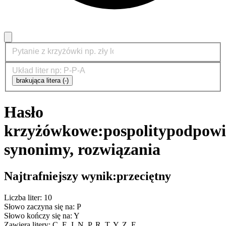
brakująca litera (-)
Hasło
krzyżówkowe:
pospolity
podpowi
synonimy, rozwiązania
Najtrafniejszy wynik:
przeciętny
Liczba liter: 10
Słowo zaczyna się na: P
Słowo kończy się na: Y
Zawiera litery: C, E, I, N, P, R, T, Y, Z, Ę