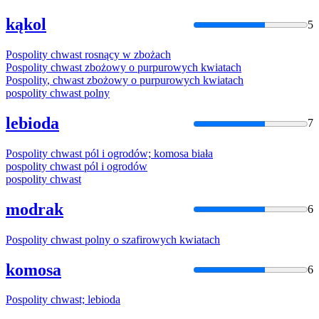
kąkol
5
Pospolity
chwast rosnący w zbożach
Pospolity
chwast zbożowy o purpurowych kwiatach
Pospolity
, chwast zbożowy o purpurowych kwiatach
pospolity
chwast polny
lebioda
7
Pospolity
chwast pól i ogrodów; komosa biała
pospolity
chwast pól i ogrodów
pospolity
chwast
modrak
6
Pospolity
chwast polny o szafirowych kwiatach
komosa
6
Pospolity
chwast; lebioda