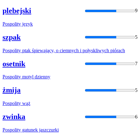
plebejski
9
Pospolity
język
szpak
5
Pospolity
ptak śpiewający, o ciemnych i połyskliwych piórach
osetnik
7
Pospolity
motyl dzienny
żmija
5
Pospolity
wąż
zwinka
6
Pospolity
gatunek jaszczurki