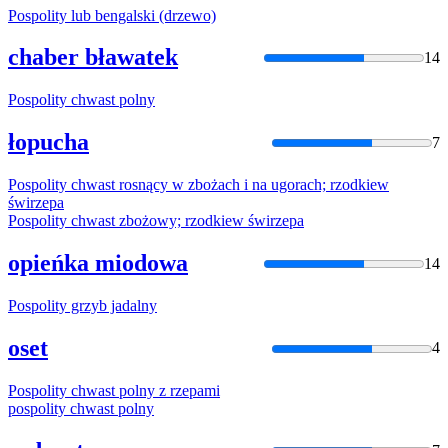
Pospolity
lub bengalski (drzewo)
chaber bławatek
14
Pospolity
chwast polny
łopucha
7
Pospolity
chwast rosnący w zbożach i na ugorach; rzodkiew
świrzepa
Pospolity
chwast zbożowy; rzodkiew świrzepa
opieńka miodowa
14
Pospolity
grzyb jadalny
oset
4
Pospolity
chwast polny z rzepami
pospolity
chwast polny