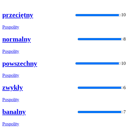
przeciętny
10
Pospolity
normalny
8
Pospolity
powszechny
10
Pospolity
zwykły
6
Pospolity
banalny
7
Pospolity