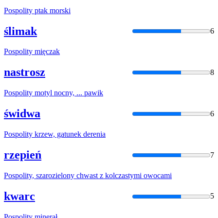
Pospolity
ptak morski
ślimak
6
Pospolity
mięczak
nastrosz
8
Pospolity
motyl nocny, ... pawik
świdwa
6
Pospolity
krzew, gatunek derenia
rzepień
7
Pospolity
, szarozielony chwast z kolczastymi owocami
kwarc
5
Pospolity
minerał