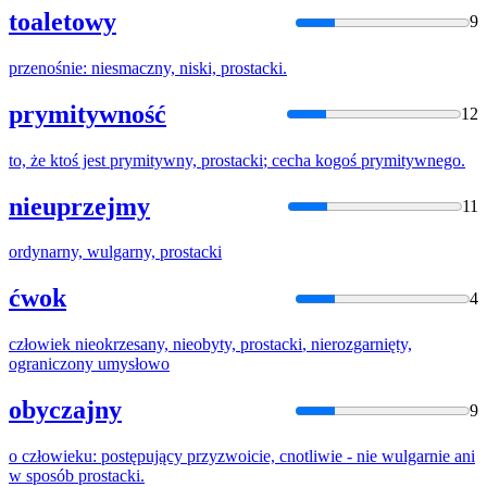
toaletowy
9
przenośnie: niesmaczny, niski,
prostacki
.
prymitywność
12
to, że ktoś jest prymitywny,
prostacki
; cecha kogoś prymitywnego.
nieuprzejmy
11
ordynarny, wulgarny,
prostacki
ćwok
4
człowiek nieokrzesany, nieobyty,
prostacki
, nierozgarnięty,
ograniczony umysłowo
obyczajny
9
o człowieku: postępujący przyzwoicie, cnotliwie - nie wulgarnie ani
w sposób
prostacki
.