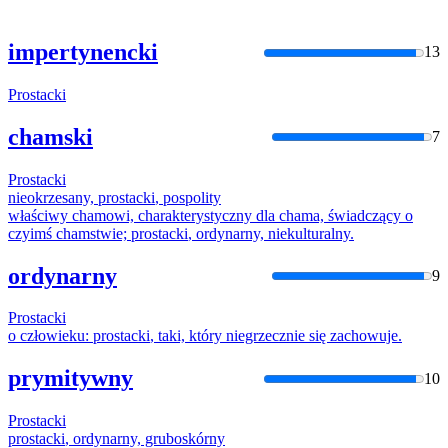
impertynencki
13
Prostacki
chamski
7
Prostacki
nieokrzesany,
prostacki
, pospolity
właściwy chamowi, charakterystyczny dla chama, świadczący o
czyimś chamstwie;
prostacki
, ordynarny, niekulturalny.
ordynarny
9
Prostacki
o człowieku:
prostacki
, taki, który niegrzecznie się zachowuje.
prymitywny
10
Prostacki
prostacki
, ordynarny, gruboskórny