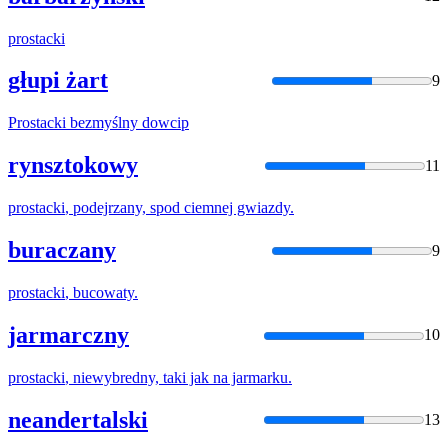
prostacki
głupi żart
9
Prostacki
bezmyślny dowcip
rynsztokowy
11
prostacki
, podejrzany, spod ciemnej gwiazdy.
buraczany
9
prostacki
, bucowaty.
jarmarczny
10
prostacki
, niewybredny, taki jak na jarmarku.
neandertalski
13