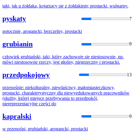
taki, jak u żołdaka, kojarzący się z żołdakiem;
prostacki
, wulgarny.
pyskaty
7
potocznie, arogancki, bezczelny,
prostacki
grubianin
9
człowiek grubiański, taki, który zachowuje się niestosownie, np.
mówi niestosowne rzeczy, jest głośny, niegrzeczny i
prostacki
.
przedpokojowy
13
przenośnie: niekulturalny, niewłaściwy, małomiasteczkowy,
prostacki
, charakterystyczny dla niewyedukowanych pracowników
(służby, której miejsce przebywania to przedpokój,
niereprezentacyjne części do
kapralski
9
w przenośni, grubiański, arogancki,
prostacki