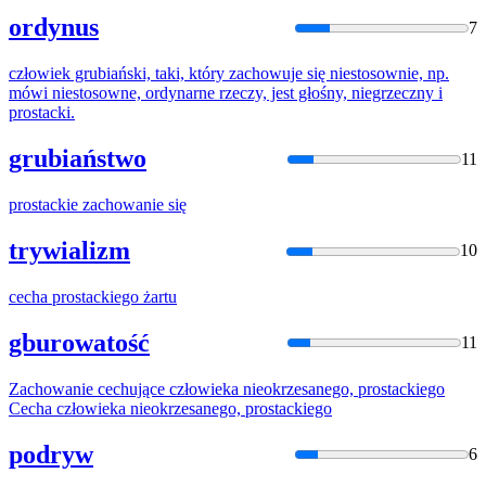
ordynus
7
człowiek grubiański, taki, który zachowuje się niestosownie, np.
mówi niestosowne, ordynarne rzeczy, jest głośny, niegrzeczny i
prostacki
.
grubiaństwo
11
prostacki
e zachowanie się
trywializm
10
cecha
prostacki
ego żartu
gburowatość
11
Zachowanie cechujące człowieka nieokrzesanego,
prostacki
ego
Cecha człowieka nieokrzesanego,
prostacki
ego
podryw
6