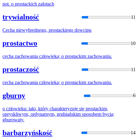
pot. o
prostacki
ch zalotach
trywialność
11
Cecha niewybrednego,
prostacki
ego dowcipu
prostactwo
10
cecha zachowania człowieka; o
prostacki
m zachowaniu.
prostaczość
11
cecha zachowania człowieka; o
prostacki
m zachowaniu.
gburny
6
o człowieku: taki, który charakteryzuje się
prostacki
m,
opryskliwym, ordynarnym, grubiańskim sposobem bycia;
gburowaty.
barbarzyńskość
14