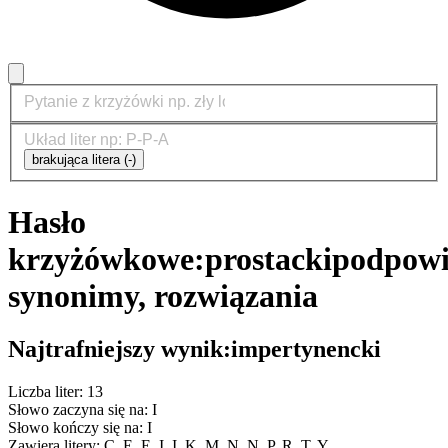
brakująca litera (-)
Hasło
krzyżówkowe:
prostacki
podpowi
synonimy, rozwiązania
Najtrafniejszy wynik:
impertynencki
Liczba liter: 13
Słowo zaczyna się na: I
Słowo kończy się na: I
Zawiera litery: C, E, E, I, I, K, M, N, N, P, R, T, Y