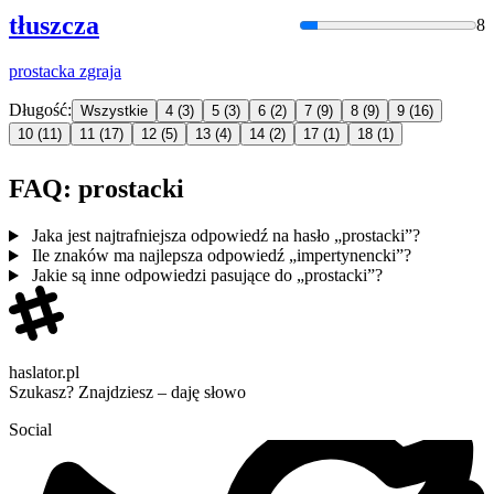
tłuszcza
8
prostacka
zgraja
Długość:
Wszystkie
4
(3)
5
(3)
6
(2)
7
(9)
8
(9)
9
(16)
10
(11)
11
(17)
12
(5)
13
(4)
14
(2)
17
(1)
18
(1)
FAQ: prostacki
Jaka jest najtrafniejsza odpowiedź na hasło „prostacki”?
Ile znaków ma najlepsza odpowiedź „impertynencki”?
Jakie są inne odpowiedzi pasujące do „prostacki”?
haslator.pl
Szukasz? Znajdziesz – daję słowo
Social