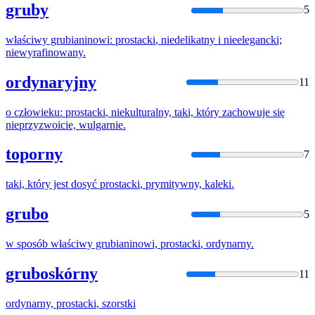
gruby
5
właściwy grubianinowi:
prostacki
, niedelikatny i nieelegancki;
niewyrafinowany.
ordynaryjny
11
o człowieku:
prostacki
, niekulturalny, taki, który zachowuje się
nieprzyzwoicie, wulgarnie.
toporny
7
taki, który jest dosyć
prostacki
, prymitywny, kaleki.
grubo
5
w sposób właściwy grubianinowi,
prostacki
, ordynarny.
gruboskórny
11
ordynarny,
prostacki
, szorstki