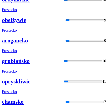
Prostacko
obelżywie
9
Prostacko
arogancko
9
Prostacko
grubiańsko
10
Prostacko
opryskliwie
11
Prostacko
chamsko
7