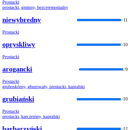
Prostacki
prostacki
, gminny, bezceremonialny
niewybredny
11
Prostacki
opryskliwy
10
Prostacki
arogancki
9
Prostacki
gruboskórny, gburowaty,
prostacki
, kapralski
grubiański
10
Prostacki
prostacki
, karczemny, kapralski
barbarzyński
12