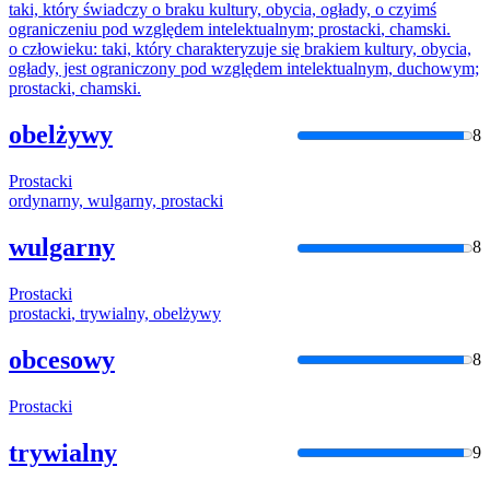
taki, który świadczy o braku kultury, obycia, ogłady, o czyimś
ograniczeniu pod względem intelektualnym;
prostacki
, chamski.
o człowieku: taki, który charakteryzuje się brakiem kultury, obycia,
ogłady, jest ograniczony pod względem intelektualnym, duchowym;
prostacki
, chamski.
obelżywy
8
Prostacki
ordynarny, wulgarny,
prostacki
wulgarny
8
Prostacki
prostacki
, trywialny, obelżywy
obcesowy
8
Prostacki
trywialny
9