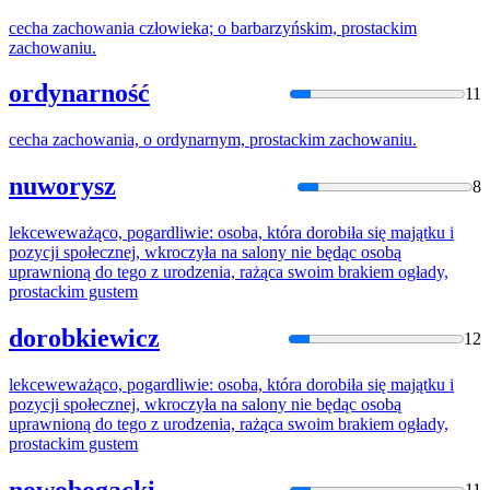
cecha zachowania człowieka; o barbarzyńskim,
prostacki
m
zachowaniu.
ordynarność
11
cecha zachowania, o ordynarnym,
prostacki
m zachowaniu.
nuworysz
8
lekceweważąco, pogardliwie: osoba, która dorobiła się majątku i
pozycji społecznej, wkroczyła na salony nie będąc osobą
uprawnioną do tego z urodzenia, rażąca swoim brakiem ogłady,
prostacki
m gustem
dorobkiewicz
12
lekceweważąco, pogardliwie: osoba, która dorobiła się majątku i
pozycji społecznej, wkroczyła na salony nie będąc osobą
uprawnioną do tego z urodzenia, rażąca swoim brakiem ogłady,
prostacki
m gustem
nowobogacki
11