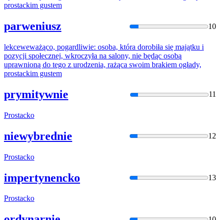
prostacki
m gustem
parweniusz
10
lekceweważąco, pogardliwie: osoba, która dorobiła się majątku i
pozycji społecznej, wkroczyła na salony, nie będąc osobą
uprawnioną do tego z urodzenia, rażąca swoim brakiem ogłady,
prostacki
m gustem
prymitywnie
11
Prostacko
niewybrednie
12
Prostacko
impertynencko
13
Prostacko
ordynarnie
10