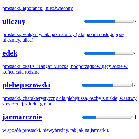
prostacki
, ignorancki, nieoświecony
uliczny
7
prostacki
, wulgarny, taki jak na ulicy (taki, jakim posługują się
ulicznicy, ulica).
edek
4
prostacki
lokaj z "Tanga" Mrożka, podporządkowujący sobie w
końcu całą rodzinę
plebejuszowski
14
prostacki
, charakterystyczny dla plebejusza, osoby z niskiej warstwy
społecznej, z ludu, gminu.
jarmarcznie
11
w sposób
prostacki
, niewybredny, tak jak na jarmarku.