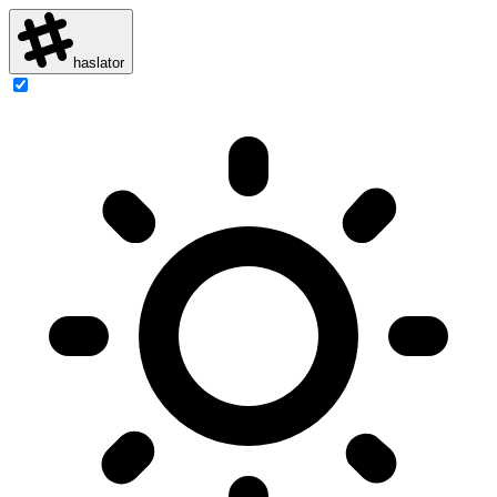
haslator