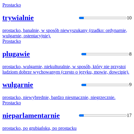
Prostacko
trywialnie
10
prostacko
, banalnie, w sposób niewyszukany (rzadko: ordynarnie,
wulgarnie, ostentacyjnie).
Prostacko
plugawie
8
prostacko
, wulgarnie, niekulturalnie, w sposób, który nie przystoi
ludziom dobrze wychowanym (często o języku, mowie, dowcipie).
wulgarnie
9
prostacko
, niewybrednie, bardzo niesmacznie, niegrzecznie.
Prostacko
nieparlamentarnie
17
prostacko
, po grubiańsku, po
prostacku