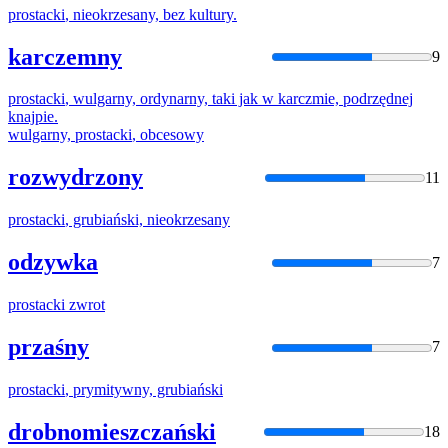
prostacki
, nieokrzesany, bez kultury.
karczemny
9
prostacki
, wulgarny, ordynarny, taki jak w karczmie, podrzędnej
knajpie.
wulgarny,
prostacki
, obcesowy
rozwydrzony
11
prostacki
, grubiański, nieokrzesany
odzywka
7
prostacki
zwrot
przaśny
7
prostacki
, prymitywny, grubiański
drobnomieszczański
18