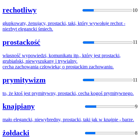
rechotliwy
10
głupkowaty, żenujący,
prostacki
, taki, który wywołuje rechot -
niezbyt elegancki śmiech.
prostackość
11
własność wypowiedzi, komunikatu itp., który jest
prostacki
,
grubiański, niewyszukany i trywialny.
cecha zachowania człowieka; o
prostacki
m zachowaniu.
prymitywizm
11
to, że ktoś jest prymitywny,
prostacki
, cecha kogoś prymitywnego.
knajpiany
9
mało elegancki, niewybredny,
prostacki
, taki jak w knajpie - barze.
żołdacki
8