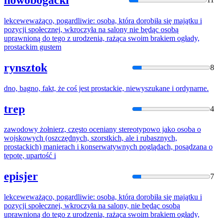
lekceweważąco, pogardliwie: osoba, która dorobiła się majątku i
pozycji społecznej, wkroczyła na salony nie będąc osobą
uprawnioną do tego z urodzenia, rażąca swoim brakiem ogłady,
prostacki
m gustem
rynsztok
8
dno, bagno, fakt, że coś jest
prostacki
e, niewyszukane i ordynarne.
trep
4
zawodowy żołnierz, często oceniany stereotypowo jako osoba o
wojskowych (oszczędnych, szorstkich, ale i rubasznych,
prostacki
ch) manierach i konserwatywnych poglądach, posądzana o
tępotę, upartość i
episjer
7
lekceweważąco, pogardliwie: osoba, która dorobiła się majątku i
pozycji społecznej, wkroczyła na salony, nie będąc osobą
uprawnioną do tego z urodzenia, rażąca swoim brakiem ogłady,