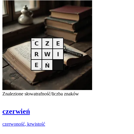
Znalezione słowa
trafność/liczba znaków
czerwień
czerwoność
,
krwistość