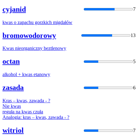
cyjanid
7
kwas
o zapachu gorzkich migdałów
bromowodorowy
13
Kwas
nieorganiczny beztlenowy
octan
5
alkohol +
kwas
etanowy
zasada
6
Kras –
kwas
, zawada - ?
Nie
kwas
reguła na
kwas
czuła
Analogia: kras –
kwas
, zawada - ?
witriol
7