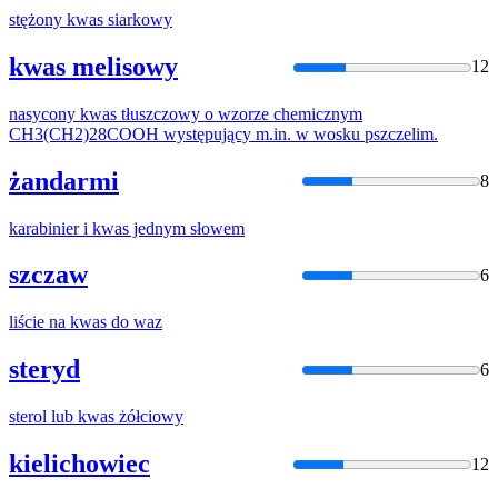
stężony
kwas
siarkowy
kwas melisowy
12
nasycony
kwas
tłuszczowy o wzorze chemicznym
CH3(CH2)28COOH występujący m.in. w wosku pszczelim.
żandarmi
8
karabinier i
kwas
jednym słowem
szczaw
6
liście na
kwas
do waz
steryd
6
sterol lub
kwas
żółciowy
kielichowiec
12