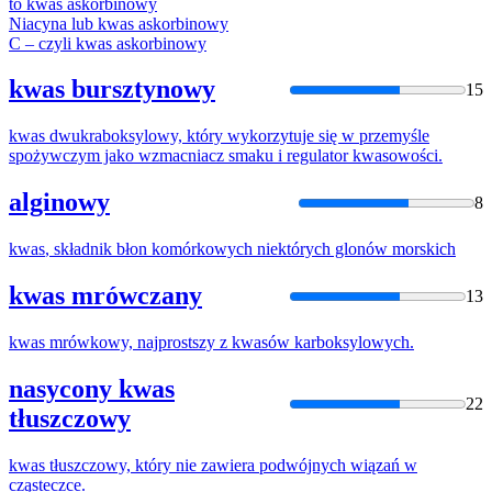
to
kwas
askorbinowy
Niacyna lub
kwas
askorbinowy
C – czyli
kwas
askorbinowy
kwas bursztynowy
15
kwas
dwukraboksylowy, który wykorzytuje się w przemyśle
spożywczym jako wzmacniacz smaku i regulator
kwas
owości.
alginowy
8
kwas
, składnik błon komórkowych niektórych glonów morskich
kwas mrówczany
13
kwas
mrówkowy, najprostszy z
kwas
ów karboksylowych.
nasycony kwas
22
tłuszczowy
kwas
tłuszczowy, który nie zawiera podwójnych wiązań w
cząsteczce.