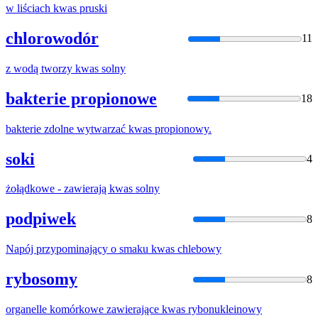
w liściach
kwas
pruski
chlorowodór
11
z wodą tworzy
kwas
solny
bakterie propionowe
18
bakterie zdolne wytwarzać
kwas
propionowy.
soki
4
żołądkowe - zawierają
kwas
solny
podpiwek
8
Napój przypominający o smaku
kwas
chlebowy
rybosomy
8
organelle komórkowe zawierające
kwas
rybonukleinowy