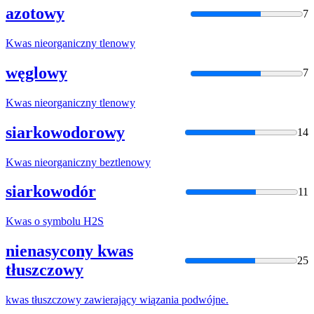
azotowy
7
Kwas
nieorganiczny tlenowy
węglowy
7
Kwas
nieorganiczny tlenowy
siarkowodorowy
14
Kwas
nieorganiczny beztlenowy
siarkowodór
11
Kwas
o symbolu H2S
nienasycony kwas
25
tłuszczowy
kwas
tłuszczowy zawierający wiązania podwójne.