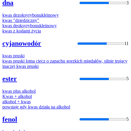
dna
3
kwas
dezoksyrybonukleinowy
kwas
"dziedziczny"
kwas
deoksyrybonukleinowy
kwas
z kodami życia
cyjanowodór
11
kwas
pruski
kwas
pruski lotna ciecz o zapachu gorzkich migdałów, silnie trujący
inaczej
kwas
pruski
ester
5
kwas
plus alkohol
Kwas
+ alkohol
alkohol +
kwas
powstaje gdy
kwas
działa na alkohol
fenol
5