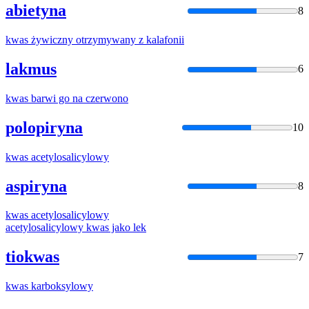
abietyna
8
kwas
żywiczny otrzymywany z kalafonii
lakmus
6
kwas
barwi go na czerwono
polopiryna
10
kwas
acetylosalicylowy
aspiryna
8
kwas
acetylosalicylowy
acetylosalicylowy
kwas
jako lek
tiokwas
7
kwas
karboksylowy