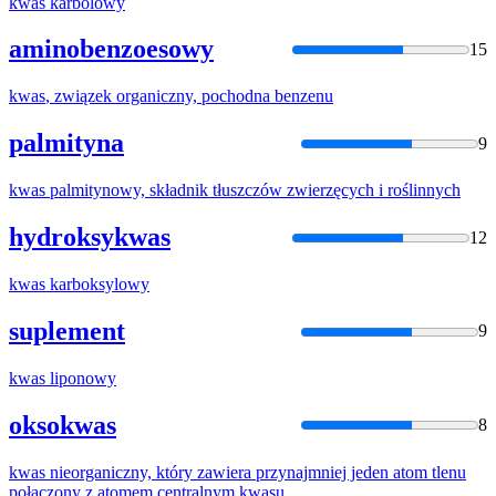
kwas
karbolowy
aminobenzoesowy
15
kwas
, związek organiczny, pochodna benzenu
palmityna
9
kwas
palmitynowy, składnik tłuszczów zwierzęcych i roślinnych
hydroksykwas
12
kwas
karboksylowy
suplement
9
kwas
liponowy
oksokwas
8
kwas
nieorganiczny, który zawiera przynajmniej jeden atom tlenu
połączony z atomem centralnym
kwas
u.