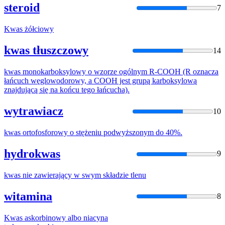
steroid
7
Kwas
żółciowy
kwas tłuszczowy
14
kwas
monokarboksylowy o wzorze ogólnym R-COOH (R oznacza
łańcuch węglowodorowy, a COOH jest grupą karboksylową
znajdującą się na końcu tego łańcucha).
wytrawiacz
10
kwas
ortofosforowy o stężeniu podwyższonym do 40%.
hydrokwas
9
kwas
nie zawierający w swym składzie tlenu
witamina
8
Kwas
askorbinowy albo niacyna