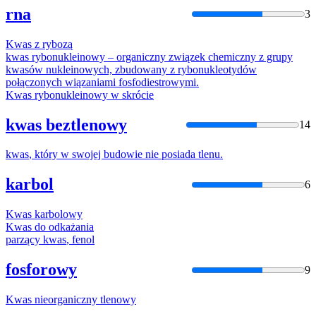
rna
3
Kwas
z rybozą
kwas
rybonukleinowy – organiczny związek chemiczny z grupy
kwas
ów nukleinowych, zbudowany z rybonukleotydów
połączonych wiązaniami fosfodiestrowymi.
Kwas
rybonukleinowy w skrócie
kwas beztlenowy
14
kwas
, który w swojej budowie nie posiada tlenu.
karbol
6
Kwas
karbolowy
Kwas
do odkażania
parzący
kwas
, fenol
fosforowy
9
Kwas
nieorganiczny tlenowy