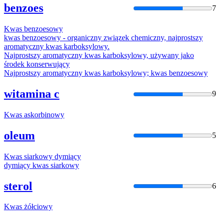
benzoes
7
Kwas
benzoesowy
kwas
benzoesowy - organiczny związek chemiczny, najprostszy
aromatyczny
kwas
karboksylowy.
Najprostszy aromatyczny
kwas
karboksylowy, używany jako
środek konserwujący
Najprostszy aromatyczny
kwas
karboksylowy;
kwas
benzoesowy
witamina c
9
Kwas
askorbinowy
oleum
5
Kwas
siarkowy dymiący
dymiący
kwas
siarkowy
sterol
6
Kwas
żółciowy