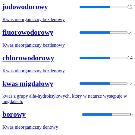
jodowodorowy
12
Kwas
nieorganiczny beztlenowy
fluorowodorowy
14
Kwas
nieorganiczny beztlenowy
chlorowodorowy
14
Kwas
nieorganiczny beztlenowy
kwas migdałowy
13
kwas
z grupy alfa-hydroksylowych, który w naturze występuje w
migdałach.
borowy
6
Kwas
nieorganiczny tlenowy