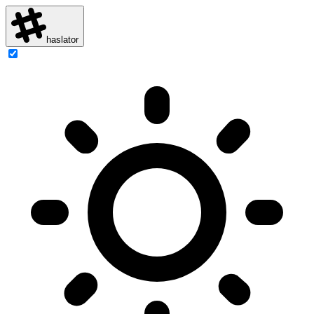
haslator