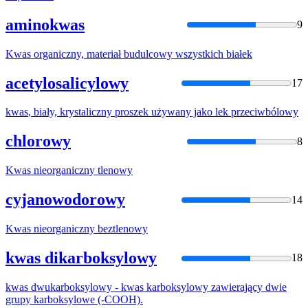
aminokwas
9
Kwas
organiczny, materiał budulcowy wszystkich białek
acetylosalicylowy
17
kwas
, biały, krystaliczny proszek używany jako lek przeciwbólowy
chlorowy
8
Kwas
nieorganiczny tlenowy
cyjanowodorowy
14
Kwas
nieorganiczny beztlenowy
kwas dikarboksylowy
18
kwas
dwukarboksylowy -
kwas
karboksylowy zawierający dwie
grupy karboksylowe (-COOH).