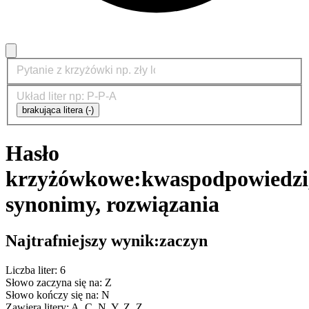
brakująca litera (-)
Hasło
krzyżówkowe:
kwas
podpowiedzi
synonimy, rozwiązania
Najtrafniejszy wynik:
zaczyn
Liczba liter: 6
Słowo zaczyna się na: Z
Słowo kończy się na: N
Zawiera litery: A, C, N, Y, Z, Z