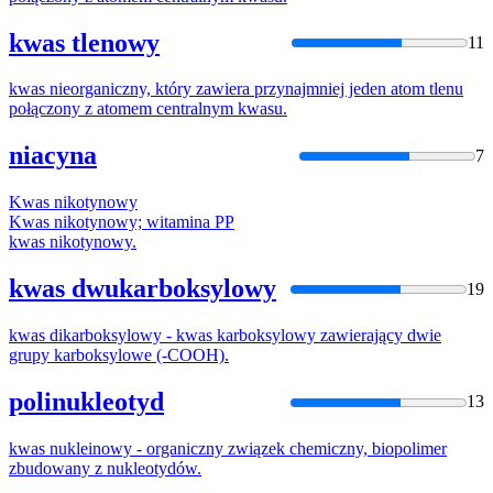
kwas tlenowy
11
kwas
nieorganiczny, który zawiera przynajmniej jeden atom tlenu
połączony z atomem centralnym
kwas
u.
niacyna
7
Kwas
nikotynowy
Kwas
nikotynowy; witamina PP
kwas
nikotynowy.
kwas dwukarboksylowy
19
kwas
dikarboksylowy -
kwas
karboksylowy zawierający dwie
grupy karboksylowe (-COOH).
polinukleotyd
13
kwas
nukleinowy - organiczny związek chemiczny, biopolimer
zbudowany z nukleotydów.