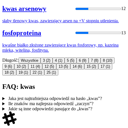
kwas arsenowy
12
słaby tlenowy
kwas
, zawierający arsen na +V stopniu utlenienia.
fosfoproteina
13
kwaś
ne białko złożone zawierające
kwas
fosforowy, np. kazeina
mleka, witelina, fosfityna.
Długość:
Wszystkie
3
(2)
4
(1)
5
(5)
6
(9)
7
(8)
8
(10)
9
(6)
10
(2)
11
(4)
12
(5)
13
(5)
14
(6)
15
(2)
17
(1)
18
(2)
19
(1)
22
(1)
25
(1)
FAQ: kwas
Jaka jest najtrafniejsza odpowiedź na hasło „kwas”?
Ile znaków ma najlepsza odpowiedź „zaczyn”?
Jakie są inne odpowiedzi pasujące do „kwas”?