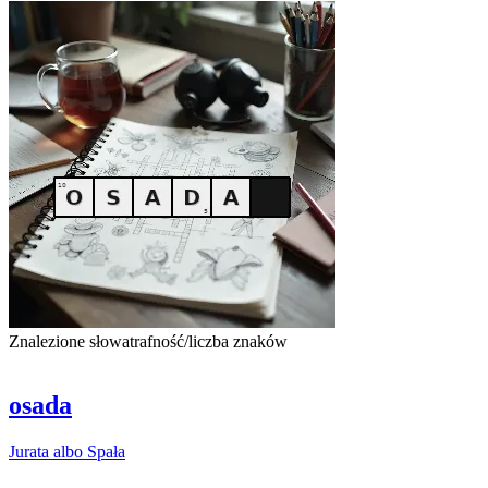
Znalezione słowa
trafność/liczba znaków
osada
Jurata albo
Spała