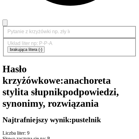
brakująca litera (-)
Hasło
krzyżówkowe:
anachoreta
stylita słupnik
podpowiedzi,
synonimy, rozwiązania
Najtrafniejszy wynik:
pustelnik
Liczba liter: 9
Słowo zaczyna się na: P