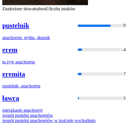
Znalezione słowa
trafność/liczba znaków
pustelnik
9
anachoreta
,
stylita
,
słupnik
erem
4
tu żyje
anachoreta
eremita
7
pustelnik,
anachoreta
ławra
5
mieszkanie
anachorety
zespół pustelni
anachoretów
zespół pustelni
anachoretów
w kościele wschodnim