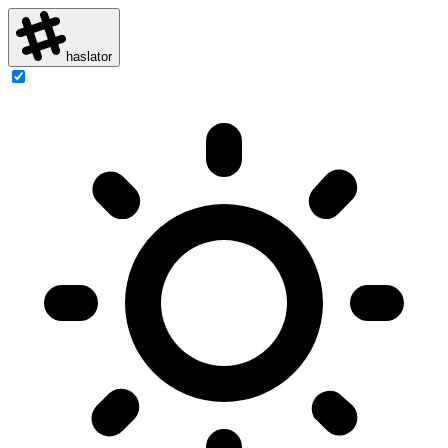
haslator