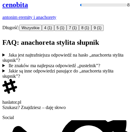
cenobita
8
antonim eremity i
anachorety
Długość:
Wszystkie
4
(1)
5
(1)
7
(1)
8
(1)
9
(1)
FAQ: anachoreta stylita słupnik
Jaka jest najtrafniejsza odpowiedź na hasło „anachoreta stylita
słupnik”?
Ile znaków ma najlepsza odpowiedź „pustelnik”?
Jakie są inne odpowiedzi pasujące do „anachoreta stylita
słupnik”?
haslator.pl
Szukasz? Znajdziesz – daję słowo
Social