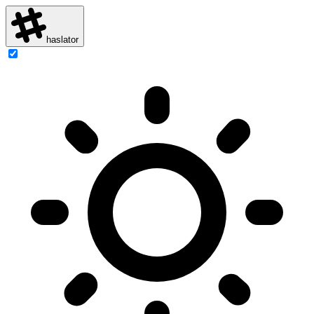
haslator