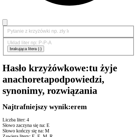
brakująca litera (-)
Hasło krzyżówkowe:
tu żyje
anachoreta
podpowiedzi,
synonimy, rozwiązania
Najtrafniejszy wynik:
erem
Liczba liter: 4
Słowo zaczyna się na: E
Słowo kończy się na: M
Zawiera litery: E, E, M, R