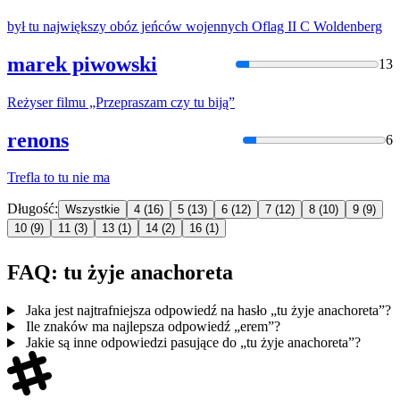
był
tu
największy obóz jeńców wojennych Oflag II C Woldenberg
marek piwowski
13
Reżyser filmu „Przepraszam czy
tu
biją”
renons
6
Trefla to
tu
nie ma
Długość:
Wszystkie
4
(16)
5
(13)
6
(12)
7
(12)
8
(10)
9
(9)
10
(9)
11
(3)
13
(1)
14
(2)
16
(1)
FAQ: tu żyje anachoreta
Jaka jest najtrafniejsza odpowiedź na hasło „tu żyje anachoreta”?
Ile znaków ma najlepsza odpowiedź „erem”?
Jakie są inne odpowiedzi pasujące do „tu żyje anachoreta”?