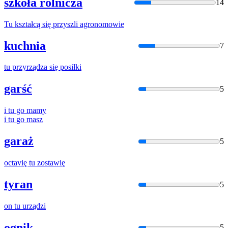
szkoła rolnicza
14
Tu
kształcą się przyszli agronomowie
kuchnia
7
tu
przyrządza się posiłki
garść
5
i
tu
go mamy
i
tu
go masz
garaż
5
octavię
tu
zostawię
tyran
5
on
tu
urządzi
ognik
5