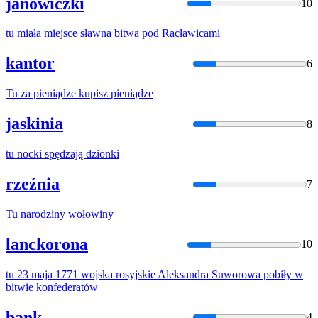
janowiczki
10
tu
miała miejsce sławna bitwa pod Racławicami
kantor
6
Tu
za pieniądze kupisz pieniądze
jaskinia
8
tu
nocki spędzają dzionki
rzeźnia
7
Tu
narodziny wołowiny
lanckorona
10
tu
23 maja 1771 wojska rosyjskie Aleksandra Suworowa pobiły w
bitwie konfederatów
bank
4