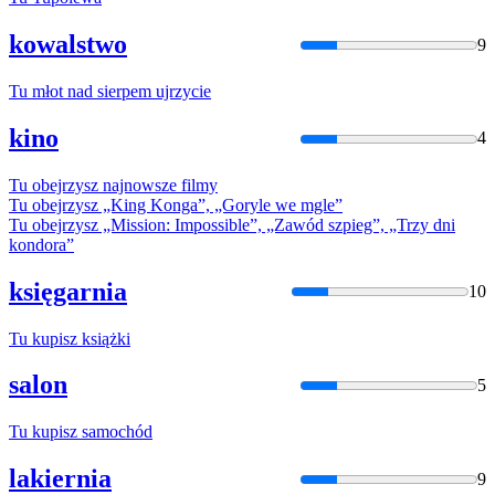
kowalstwo
9
Tu
młot nad sierpem ujrzycie
kino
4
Tu
obejrzysz najnowsze filmy
Tu
obejrzysz „King Konga”, „Goryle we mgle”
Tu
obejrzysz „Mission: Impossible”, „Zawód szpieg”, „Trzy dni
kondora”
księgarnia
10
Tu
kupisz książki
salon
5
Tu
kupisz samochód
lakiernia
9