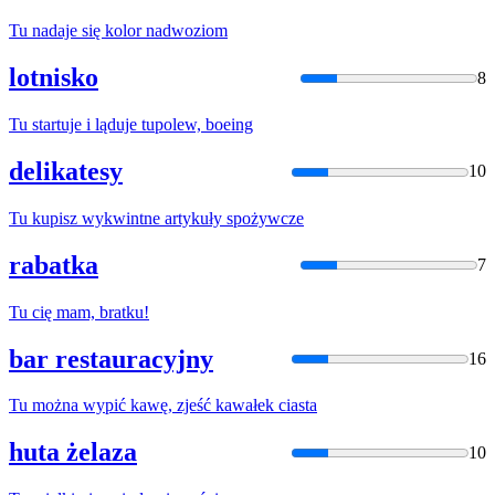
Tu
nadaje się kolor nadwoziom
lotnisko
8
Tu
startuje i ląduje tupolew, boeing
delikatesy
10
Tu
kupisz wykwintne artykuły spożywcze
rabatka
7
Tu
cię mam, bratku!
bar restauracyjny
16
Tu
można wypić kawę, zjeść kawałek ciasta
huta żelaza
10