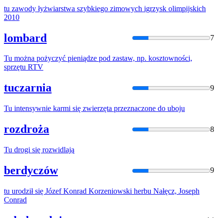
tu
zawody łyżwiarstwa szybkiego zimowych igrzysk olimpijskich
2010
lombard
7
Tu
można pożyczyć pieniądze pod zastaw, np. kosztowności,
sprzętu RTV
tuczarnia
9
Tu
intensywnie karmi się zwierzęta przeznaczone do uboju
rozdroża
8
Tu
drogi się rozwidlają
berdyczów
9
tu
urodził się Józef Konrad Korzeniowski herbu Nałęcz, Joseph
Conrad