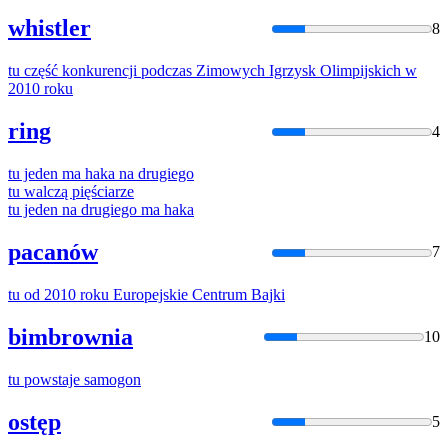
whistler
8
tu
część konkurencji podczas Zimowych Igrzysk Olimpijskich w
2010 roku
ring
4
tu
jeden ma haka na drugiego
tu
walczą pięściarze
tu
jeden na drugiego ma haka
pacanów
7
tu
od 2010 roku Europejskie Centrum Bajki
bimbrownia
10
tu
powstaje samogon
ostęp
5