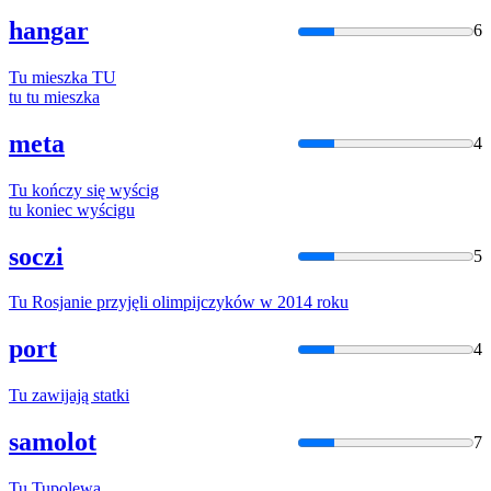
hangar
6
Tu
mieszka
TU
tu
tu
mieszka
meta
4
Tu
kończy się wyścig
tu
koniec wyścigu
soczi
5
Tu
Rosjanie przyjęli olimpijczyków w 2014 roku
port
4
Tu
zawijają statki
samolot
7
Tu
Tupolewa