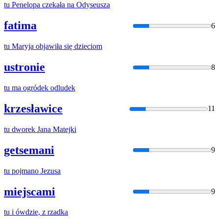
tu
Penelopa czekała na Odyseusza
fatima
6
tu
Maryja objawiła się dzieciom
ustronie
8
tu
ma ogródek odludek
krzesławice
11
tu
dworek Jana Matejki
getsemani
9
tu
pojmano Jezusa
miejscami
9
tu
i ówdzie, z rzadka