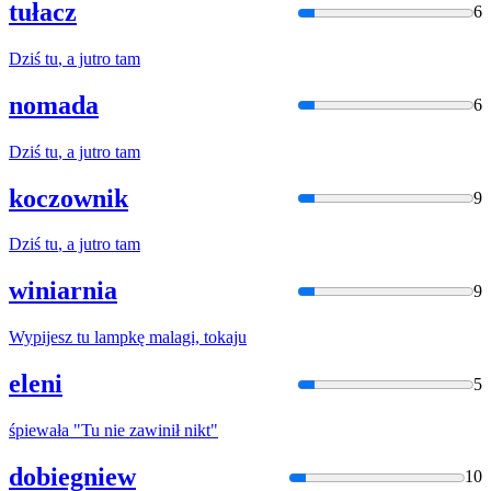
tułacz
6
Dziś
tu
, a jutro tam
nomada
6
Dziś
tu
, a jutro tam
koczownik
9
Dziś
tu
, a jutro tam
winiarnia
9
Wypijesz
tu
lampkę malagi, tokaju
eleni
5
śpiewała "
Tu
nie zawinił nikt"
dobiegniew
10