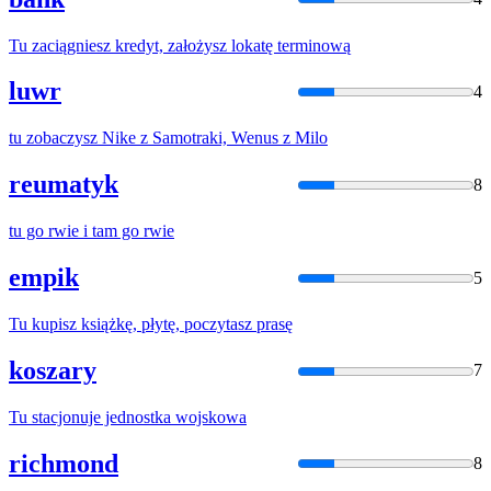
Tu
zaciągniesz kredyt, założysz lokatę terminową
luwr
4
tu
zobaczysz Nike z Samotraki, Wenus z Milo
reumatyk
8
tu
go rwie i tam go rwie
empik
5
Tu
kupisz książkę, płytę, poczytasz prasę
koszary
7
Tu
stacjonuje jednostka wojskowa
richmond
8