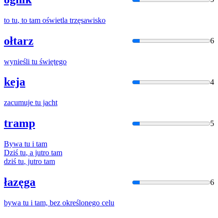
to
tu
, to tam oświetla trzęsawisko
ołtarz
6
wynieśli
tu
świętego
keja
4
zacumuje
tu
jacht
tramp
5
Bywa
tu
i tam
Dziś
tu
, a jutro tam
dziś
tu
, jutro tam
łazęga
6
bywa
tu
i tam, bez określonego celu