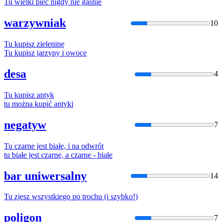
Tu
wielki piec nigdy nie gaśnie
warzywniak
10
Tu
kupisz zieleninę
Tu
kupisz jarzyny i owoce
desa
4
Tu
kupisz antyk
tu
można kupić antyki
negatyw
7
Tu
czarne jest białe, i na odwrót
tu
białe jest czarne, a czarne - białe
bar uniwersalny
14
Tu
zjesz wszystkiego po trochu (i szybko!)
poligon
7