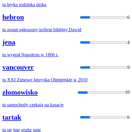
tu
bryka rodzinka dzika
hebron
6
tu
został ogłoszony królem biblijny Dawid
jena
4
tu
wygrał Napoleon w 1806 r.
vancouver
9
tu
XXI Zimowe Igrzyska Olimpijskie w 2010
złomowisko
10
tu
samochody czekają na kasację
tartak
6
tu
się tnie grube pnie