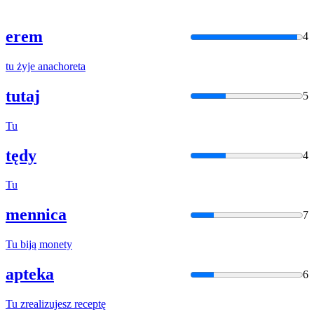
erem
4
tu
żyje
anachoreta
tutaj
5
Tu
tędy
4
Tu
mennica
7
Tu
biją monety
apteka
6
Tu
zrealizujesz receptę