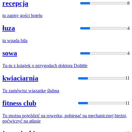
recepcja
8
tu
zapisy gości hotelu
łuza
4
tu
wpada bila
sowa
4
Tu
-
tu
z książek o przygodach doktora Dolittle
kwiaciarnia
11
Tu
zamówisz wiązankę ślubną
fitness club
11
Tu
można pojeździć na rowerku, pobiegać na mechanicznej bieżni,
poćwiczyć na atlasie