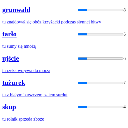
grunwald
8
tu
znajdował się obóz krzyżacki podczas słynnej bitwy
tarło
5
tu
sumy się mnożą
ujście
6
tu
rzeka wpływa do morza
tużurek
7
tu
z białym barszczem, zatem surdut
skup
4
tu
rolnik sprzeda zboże