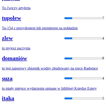
Tu
ćwiczy artyleria
tupolew
7
Tu
-154 z prezydentem lub premierem na pokładzie
zlew
4
tu
myjesz naczynia
domaniów
8
tu
jest zaporowy zbiornik wodny zbudowany na rzece Radomce
suza
4
tu
miały miejsce wydarzenia opisane w biblijnej Księdze Estery
itaka
5