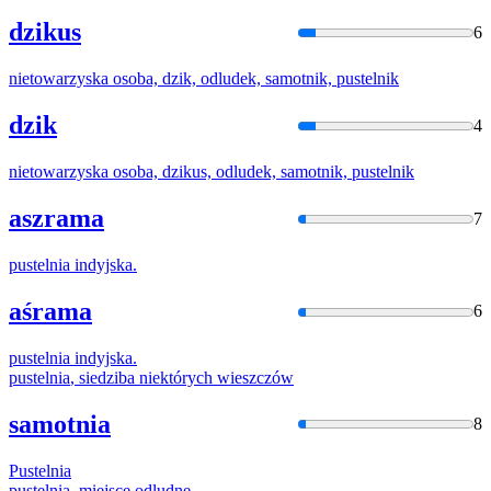
dzikus
6
nietowarzyska osoba, dzik, odludek, samotnik,
pustelnik
dzik
4
nietowarzyska osoba, dzikus, odludek, samotnik,
pustelnik
aszrama
7
pustelnia
indyjska.
aśrama
6
pustelnia
indyjska.
pustelnia
, siedziba niektórych wieszczów
samotnia
8
Pustelnia
pustelnia
, miejsce odludne