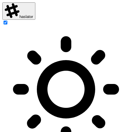
haslator