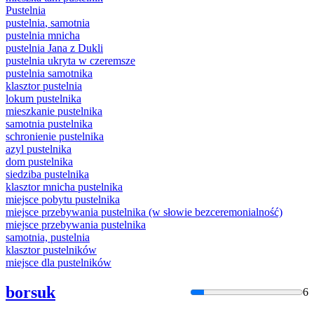
Pustelnia
pustelnia
, samotnia
pustelnia
mnicha
pustelnia
Jana z Dukli
pustelnia
ukryta w czeremsze
pustelnia
samotnika
klasztor
pustelnia
lokum
pustelnika
mieszkanie
pustelnika
samotnia
pustelnika
schronienie
pustelnika
azyl
pustelnika
dom
pustelnika
siedziba
pustelnika
klasztor mnicha
pustelnika
miejsce pobytu
pustelnika
miejsce przebywania
pustelnika
(w słowie bezceremonialność)
miejsce przebywania
pustelnika
samotnia,
pustelnia
klasztor
pustelników
miejsce dla
pustelników
borsuk
6