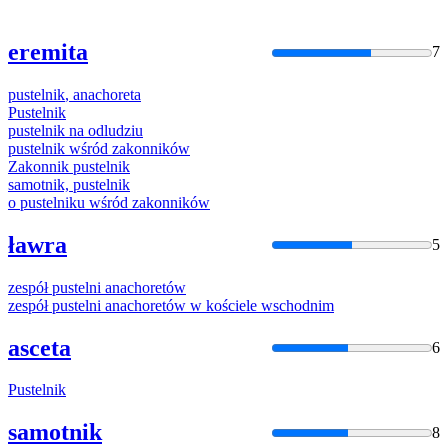
eremita
7
pustelnik
,
anachoreta
Pustelnik
pustelnik
na odludziu
pustelnik
wśród zakonników
Zakonnik
pustelnik
samotnik,
pustelnik
o
pustelniku
wśród zakonników
ławra
5
zespół
pustelni
anachoretó
w
zespół
pustelni
anachoretó
w w kościele wschodnim
asceta
6
Pustelnik
samotnik
8