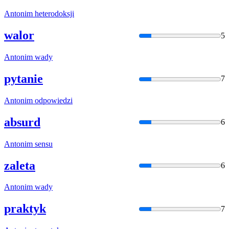
Antonim
heterodoksji
walor
5
Antonim
wady
pytanie
7
Antonim
odpowiedzi
absurd
6
Antonim
sensu
zaleta
6
Antonim
wady
praktyk
7