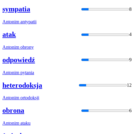
sympatia
8
Antonim
antypatii
atak
4
Antonim
obrony
odpowiedź
9
Antonim
pytania
heterodoksja
12
Antonim
ortodoksji
obrona
6
Antonim
ataku