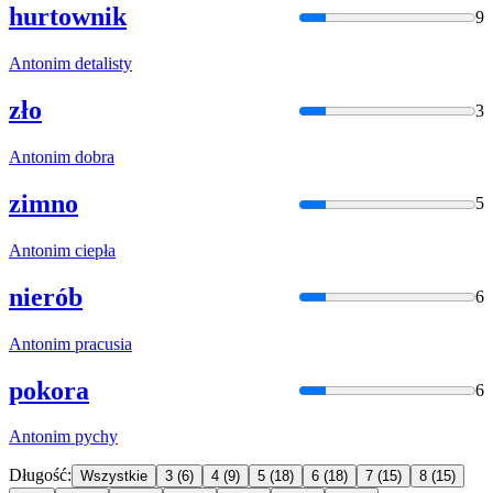
hurtownik
9
Antonim
detalisty
zło
3
Antonim
dobra
zimno
5
Antonim
ciepła
nierób
6
Antonim
pracusia
pokora
6
Antonim
pychy
Długość:
Wszystkie
3
(6)
4
(9)
5
(18)
6
(18)
7
(15)
8
(15)