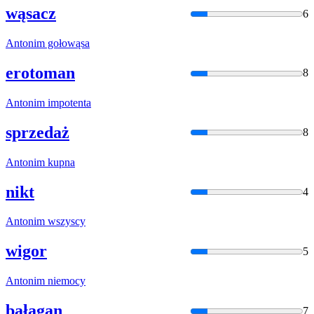
wąsacz
6
Antonim
gołowąsa
erotoman
8
Antonim
impotenta
sprzedaż
8
Antonim
kupna
nikt
4
Antonim
wszyscy
wigor
5
Antonim
niemocy
bałagan
7