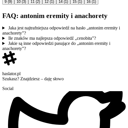
9
(9)
10
(3)
11
(2)
12
(1)
14
(1)
15
(1)
16
(1)
FAQ: antonim eremity i anachorety
Jaka jest najtrafniejsza odpowiedź na hasło „antonim eremity i
anachorety”?
Ile znaków ma najlepsza odpowiedź „cenobita”?
Jakie są inne odpowiedzi pasujące do „antonim eremity i
anachorety”?
haslator.pl
Szukasz? Znajdziesz – daję słowo
Social