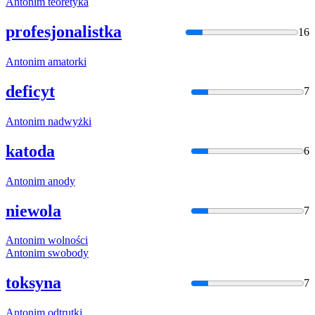
Antonim
teoretyka
profesjonalistka
16
Antonim
amatorki
deficyt
7
Antonim
nadwyżki
katoda
6
Antonim
anody
niewola
7
Antonim
wolności
Antonim
swobody
toksyna
7
Antonim
odtrutki