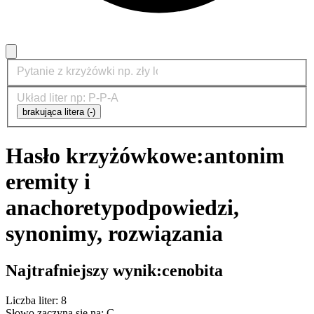
brakująca litera (-)
Hasło krzyżówkowe:
antonim
eremity i
anachorety
podpowiedzi,
synonimy, rozwiązania
Najtrafniejszy wynik:
cenobita
Liczba liter: 8
Słowo zaczyna się na: C