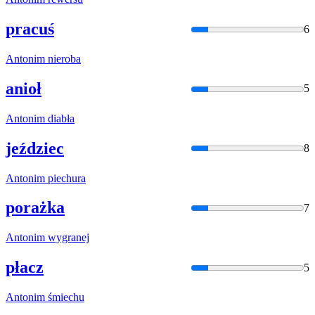
pracuś
6
Antonim
nieroba
anioł
5
Antonim
diabła
jeździec
8
Antonim
piechura
porażka
7
Antonim
wygranej
płacz
5
Antonim
śmiechu