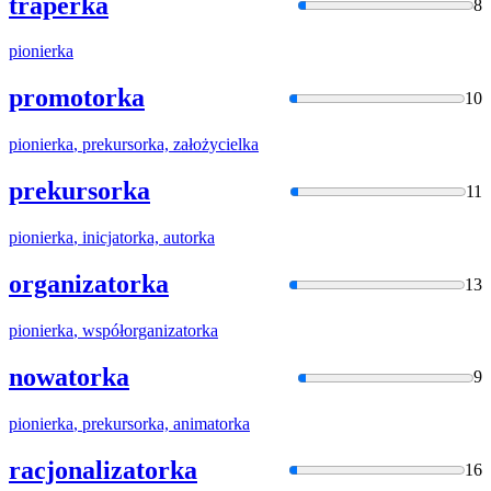
traperka
8
pionierka
promotorka
10
pionierka
, prekursorka, założycielka
prekursorka
11
pionierka
, inicjatorka, autorka
organizatorka
13
pionierka
, współorganizatorka
nowatorka
9
pionierka
, prekursorka, animatorka
racjonalizatorka
16