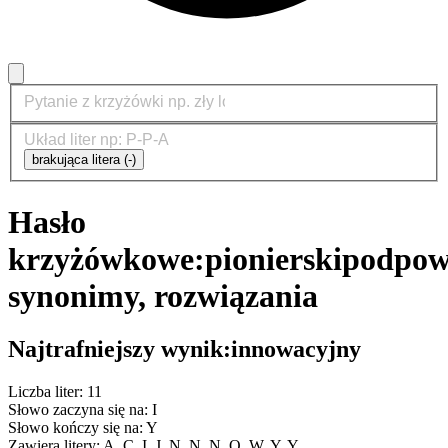
brakująca litera (-)
Hasło
krzyżówkowe:
pionierski
podpowi
synonimy, rozwiązania
Najtrafniejszy wynik:
innowacyjny
Liczba liter: 11
Słowo zaczyna się na: I
Słowo kończy się na: Y
Zawiera litery: A, C, I, J, N, N, N, O, W, Y, Y