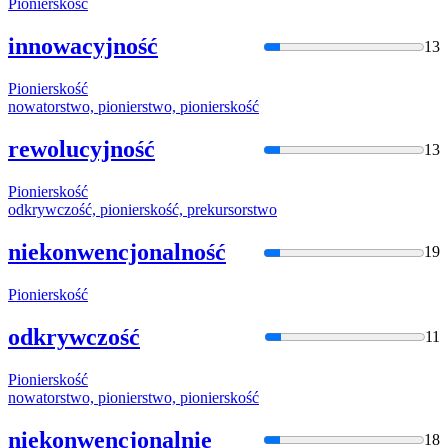
Pioniersko
ść
innowacyjność
13
Pioniersko
ść
nowatorstwo,
pionierstw
o,
pioniersko
ść
rewolucyjność
13
Pioniersko
ść
odkrywczość,
pioniersko
ść, prekursorstwo
niekonwencjonalność
19
Pioniersko
ść
odkrywczość
11
Pioniersko
ść
nowatorstwo,
pionierstw
o,
pioniersko
ść
niekonwencjonalnie
18