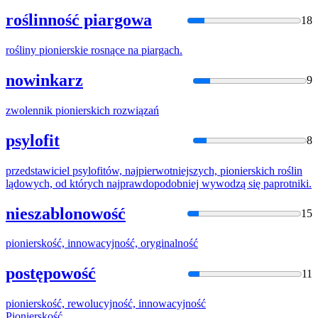
roślinność piargowa
18
rośliny
pionierski
e rosnące na piargach.
nowinkarz
9
zwolennik
pionierski
ch rozwiązań
psylofit
8
przedstawiciel psylofitów, najpierwotniejszych,
pionierski
ch roślin
lądowych, od których najprawdopodobniej wywodzą się paprotniki.
nieszablonowość
15
pioniersko
ść, innowacyjność, oryginalność
postępowość
11
pioniersko
ść, rewolucyjność, innowacyjność
Pioniersko
ść