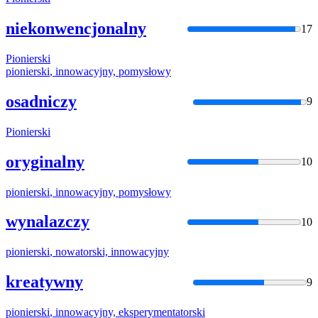
niekonwencjonalny
17
Pionierski
pionierski
, innowacyjny, pomysłowy
osadniczy
9
Pionierski
oryginalny
10
pionierski
, innowacyjny, pomysłowy
wynalazczy
10
pionierski
, nowatorski, innowacyjny
kreatywny
9
pionierski
, innowacyjny, eksperymentatorski