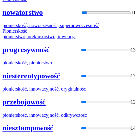
nowatorstwo
11
pioniersko
ść, nowoczesność, supernowoczesność
Pioniersko
ść
pionierstw
o, prekursorstwo, inwencja
progresywność
13
pioniersko
ść,
pionierstw
o
niestereotypowość
17
pioniersko
ść, innowacyjność, oryginalność
przebojowość
12
pioniersko
ść, innowacyjność, odkrywczość
niesztampowość
14