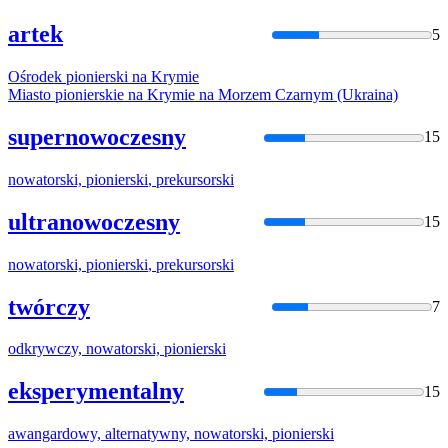
artek
5
Ośrodek
pionierski
na Krymie
Miasto
pionierski
e na Krymie na Morzem Czarnym (Ukraina)
supernowoczesny
15
nowatorski,
pionierski
, prekursorski
ultranowoczesny
15
nowatorski,
pionierski
, prekursorski
twórczy
7
odkrywczy, nowatorski,
pionierski
eksperymentalny
15
awangardowy, alternatywny, nowatorski,
pionierski