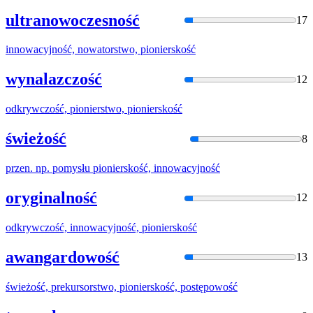
ultranowoczesność
17
innowacyjność, nowatorstwo,
pioniersko
ść
wynalazczość
12
odkrywczość,
pionierstw
o,
pioniersko
ść
świeżość
8
przen. np. pomysłu
pioniersko
ść, innowacyjność
oryginalność
12
odkrywczość, innowacyjność,
pioniersko
ść
awangardowość
13
świeżość, prekursorstwo,
pioniersko
ść, postępowość