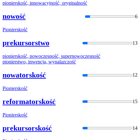
pioniersko
ść, innowacyjność, oryginalność
nowość
6
Pioniersko
ść
prekursorstwo
13
pioniersko
ść, nowoczesność, supernowoczesność
pionierstw
o, inwencja, wynalazczość
nowatorskość
12
Pioniersko
ść
reformatorskość
15
Pioniersko
ść
prekursorskość
14