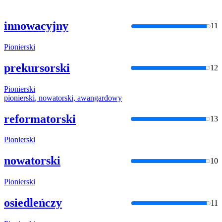
innowacyjny
11
Pionierski
prekursorski
12
Pionierski
pionierski
, nowatorski, awangardowy
reformatorski
13
Pionierski
nowatorski
10
Pionierski
osiedleńczy
11