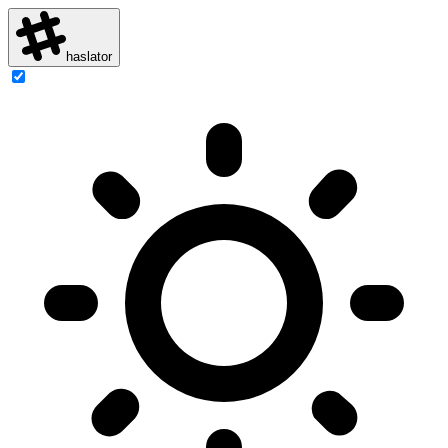
haslator