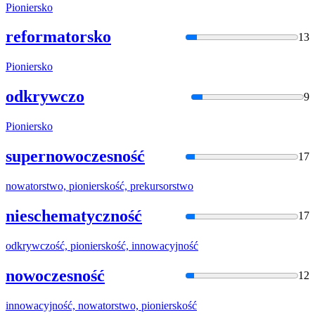
Pioniersko
reformatorsko
13
Pioniersko
odkrywczo
9
Pioniersko
supernowoczesność
17
nowatorstwo,
pioniersko
ść, prekursorstwo
nieschematyczność
17
odkrywczość,
pioniersko
ść, innowacyjność
nowoczesność
12
innowacyjność, nowatorstwo,
pioniersko
ść