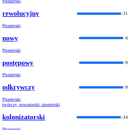
Pionierski
rewolucyjny
11
Pionierski
nowy
4
Pionierski
postępowy
9
Pionierski
odkrywczy
9
Pionierski
twórczy, nowatorski,
pionierski
kolonizatorski
14
Pionierski