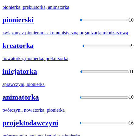
pionierka
, prekursorka, animatorka
pionierski
10
związany z
pionierami
- komunistyczną organizacją młodzieżową.
kreatorka
9
nowatorka,
pionierka
, prekursorka
inicjatorka
11
sprawczyni,
pionierka
animatorka
10
twórczyni, nowatorka,
pionierka
projektodawczyni
16
reformatorka, racjonalizatorka,
pionierka