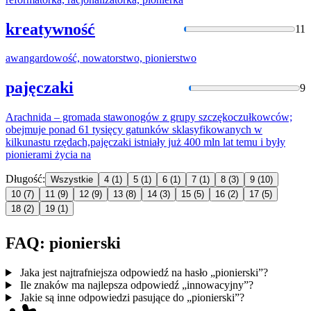
kreatywność
11
awangardowość, nowatorstwo,
pionierstw
o
pajęczaki
9
Arachnida – gromada stawonogów z grupy szczękoczułkowców;
obejmuje ponad 61 tysięcy gatunków sklasyfikowanych w
kilkunastu rzędach,pajęczaki istniały już 400 mln lat temu i były
pionierami
życia na
Długość:
Wszystkie
4
(1)
5
(1)
6
(1)
7
(1)
8
(3)
9
(10)
10
(7)
11
(9)
12
(9)
13
(8)
14
(3)
15
(5)
16
(2)
17
(5)
18
(2)
19
(1)
FAQ: pionierski
Jaka jest najtrafniejsza odpowiedź na hasło „pionierski”?
Ile znaków ma najlepsza odpowiedź „innowacyjny”?
Jakie są inne odpowiedzi pasujące do „pionierski”?