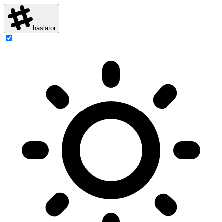
haslator