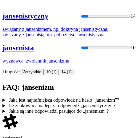
jansenistyczny
14
związany z
jansenizm
em, np. doktryna
jansenist
yczna.
związany z
jansenist
ą, np. pobożność
jansenist
yczna.
jansenista
10
wyznawca, zwolennik
jansenizm
u.
Długość:
Wszystkie
10
(1)
14
(1)
FAQ: jansenizm
Jaka jest najtrafniejsza odpowiedź na hasło „jansenizm”?
Ile znaków ma najlepsza odpowiedź „jansenistyczny”?
Jakie są inne odpowiedzi pasujące do „jansenizm”?