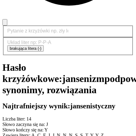
brakująca litera (-)
Hasło
krzyżówkowe:
jansenizm
podpow
synonimy, rozwiązania
Najtrafniejszy wynik:
jansenistyczny
Liczba liter: 14
Słowo zaczyna się na: J
Słowo kończy się na: Y
Zawiera litery: A, C, E, I, J, N, N, N, S, S, T, Y, Y, Z