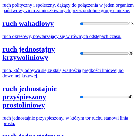
ruch
polityczny
i
społeczny, dążący do połączenia
w
jeden organizm
państwowy ziem zamieszkiwanych przez podobne grupy etniczne.
ruch wahadłowy
13
ruch
okresowy, powtarzający się
w
równych odstępach czasu.
ruch jednostajny
28
krzywoliniowy
ruch
, który odbywa się ze stałą
w
artością prędkości liniowej po
dowolnej krzywej.
ruch jednostajnie
przyśpieszony
42
prostoliniowy
ruch
jednostajnie przyspieszony,
w
którym tor
ruchu
stanowi linia
prosta.