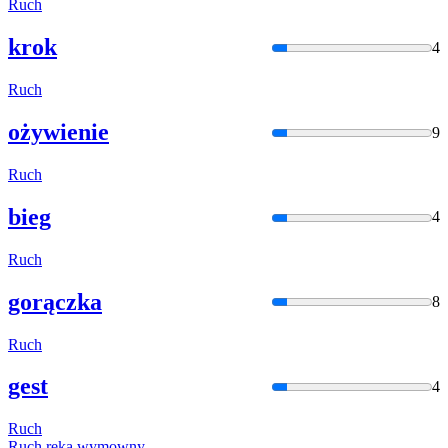
Ruch
krok
4
Ruch
ożywienie
9
Ruch
bieg
4
Ruch
gorączka
8
Ruch
gest
4
Ruch
Ruch
ręką
w
ymowny