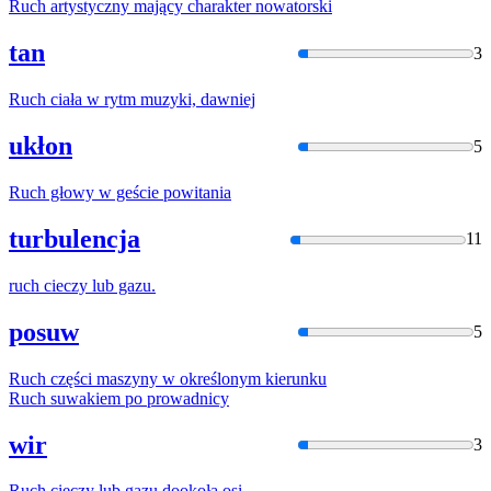
Ruch
artystyczny mający charakter nowatorski
tan
3
Ruch
ciała
w
rytm muzyki, dawniej
ukłon
5
Ruch
głowy
w
geście powitania
turbulencja
11
ruch
cieczy lub gazu.
posuw
5
Ruch
części maszyny
w
określonym kierunku
Ruch
suwakiem po prowadnicy
wir
3
Ruch
cieczy lub gazu dookoła osi