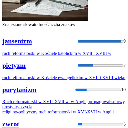
Znalezione słowa
trafność/liczba znaków
jansenizm
9
ruch
reformatorski
w
Kościele
katolickim
w
XVII i
XVIII
w
pietyzm
7
ruch
reformatorski
w
Kościele
ewangelickim
w
XVII i
XVIII
w
ieku
purytanizm
10
Ruch
reformatorski
w
XVI i
XVII
w
.
w
Anglii, propagował surowy,
prosty tryb życia
religijno-polityczny
ruch
reformatorski
w
XVI
-
XVII
w
Anglii
zwrot
5