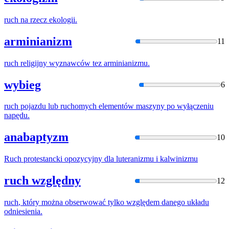
ruch
na rzecz ekologii.
arminianizm
11
ruch
religijny
w
yznawców tez arminianizmu.
wybieg
6
ruch
pojazdu lub ruchomych elementów maszyny po
w
yłączeniu
napędu.
anabaptyzm
10
Ruch
protestancki opozycyjny dla luteranizmu
i
kalwinizmu
ruch względny
12
ruch
, który można obserwować tylko
w
zględem danego układu
odniesienia.