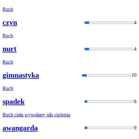
Ruch
czyn
4
Ruch
nurt
4
Ruch
gimnastyka
10
Ruch
spadek
6
Ruch
ciała
w
ywołany siłą ciążenia
awangarda
9