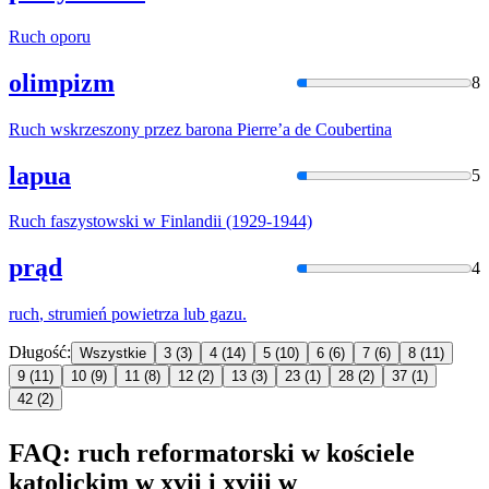
Ruch
oporu
olimpizm
8
Ruch
w
skrzeszony przez barona Pierre’a de Coubertina
lapua
5
Ruch
faszystowski
w
Finlandii (1929-1944)
prąd
4
ruch
, strumień powietrza lub gazu.
Długość:
Wszystkie
3
(3)
4
(14)
5
(10)
6
(6)
7
(6)
8
(11)
9
(11)
10
(9)
11
(8)
12
(2)
13
(3)
23
(1)
28
(2)
37
(1)
42
(2)
FAQ: ruch reformatorski w kościele
katolickim w xvii i xviii w