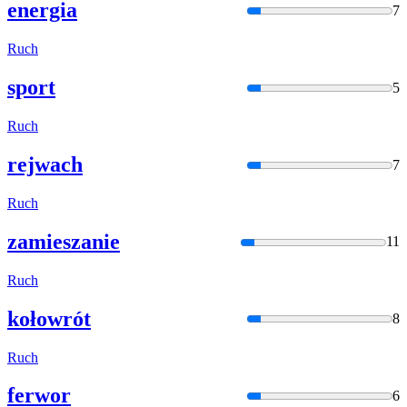
energia
7
Ruch
sport
5
Ruch
rejwach
7
Ruch
zamieszanie
11
Ruch
kołowrót
8
Ruch
ferwor
6