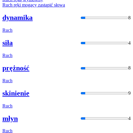
Ruch
ręki mogący zastąpić słowa
dynamika
8
Ruch
siła
4
Ruch
prężność
8
Ruch
skinienie
9
Ruch
młyn
4
Ruch