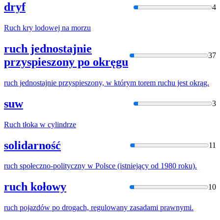
dryf
4
Ruch
kry lodowej na morzu
ruch jednostajnie
37
przyspieszony po okręgu
ruch
jednostajnie przyspieszony,
w
którym torem
ruchu
jest okrąg.
suw
3
Ruch
tłoka
w
cylindrze
solidarność
11
ruch
społeczno-polityczny
w
Polsce (istniejący od 1980 roku).
ruch kołowy
10
ruch
pojazdów po drogach, regulowany zasadami prawnymi.