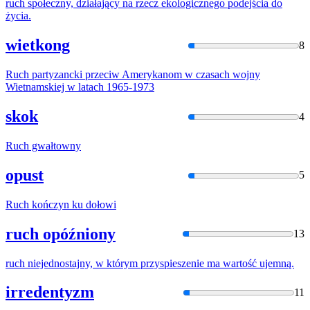
ruch
społeczny, działający na rzecz ekologicznego podejścia do
życia.
wietkong
8
Ruch
partyzancki przeciw Amerykanom
w
czasach
w
ojny
W
ietnamskiej
w
latach 1965-1973
skok
4
Ruch
gwałtowny
opust
5
Ruch
kończyn ku dołowi
ruch opóźniony
13
ruch
niejednostajny,
w
którym przyspieszenie ma
w
artość ujemną.
irredentyzm
11