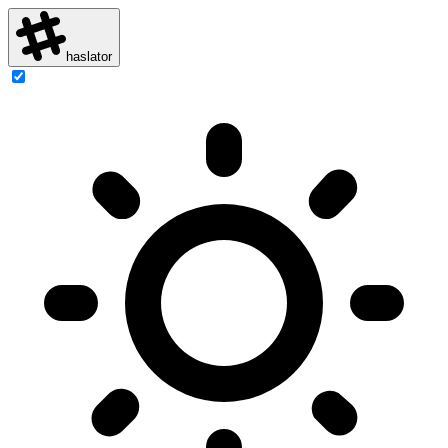
haslator