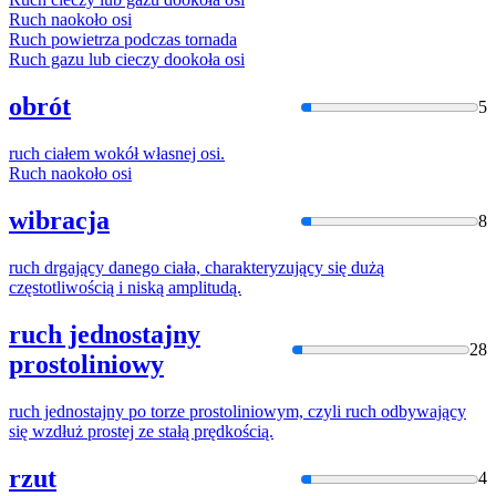
Ruch
naokoło osi
Ruch
powietrza podczas tornada
Ruch
gazu lub cieczy dookoła osi
obrót
5
ruch
ciałem
w
okół
w
łasnej osi.
Ruch
naokoło osi
wibracja
8
ruch
drgający danego ciała, charakteryzujący się dużą
częstotliwością
i
niską amplitudą.
ruch jednostajny
28
prostoliniowy
ruch
jednostajny po torze prostoliniowym, czyli
ruch
odbywający
się
w
zdłuż prostej ze stałą prędkością.
rzut
4