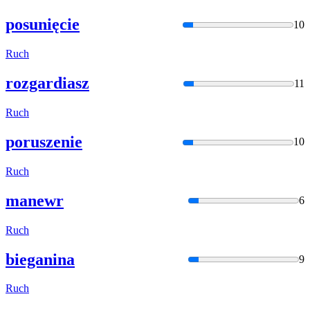
posunięcie
10
Ruch
rozgardiasz
11
Ruch
poruszenie
10
Ruch
manewr
6
Ruch
bieganina
9
Ruch