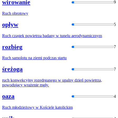
wirowanie
9
Ruch
obrotowy
opływ
5
Ruch
cząstek powietrza badany
w
tunelu aerodynamicznym
rozbieg
7
Ruch
samolotu na ziemi podczas startu
śreżoga
7
ruch
konwekcyjny rozedrganego
w
upalny dzień powietrza,
powodujący
w
rażenie mgły.
oaza
4
Ruch
młodzieżowy
w
Kościele
katolickim