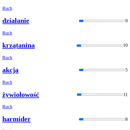
Ruch
działanie
9
Ruch
krzątanina
10
Ruch
akcja
5
Ruch
żywiołowość
11
Ruch
harmider
8