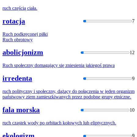
ruch
częścią ciała.
rotacja
7
Ruch
podkręconej piłki
Ruch
obrotowy
abolicjonizm
12
Ruch
społeczny domagający się zniesienia jakiegoś prawa
irredenta
9
ruch
polityczny
i
społeczny, dążący do połączenia
w
jeden organizm
państwowy ziem zamieszkiwanych przez podobne grupy etniczne.
fala morska
10
ruch
cząstek
w
ody po orbitach kołowych lub eliptycznych.
ekologizm
9