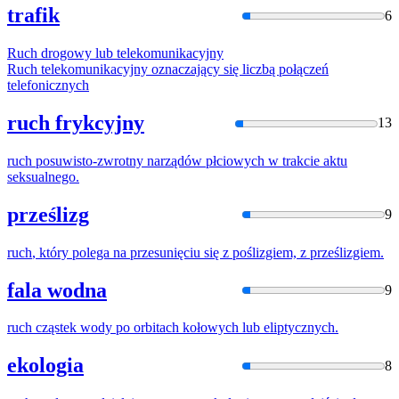
trafik
6
Ruch
drogowy lub telekomunikacyjny
Ruch
telekomunikacyjny oznaczający się liczbą połączeń
telefonicznych
ruch frykcyjny
13
ruch
posuwisto-zwrotny narządów płciowych
w
trakcie aktu
seksualnego.
prześlizg
9
ruch
, który polega na przesunięciu się z poślizgiem, z prześlizgiem.
fala wodna
9
ruch
cząstek
w
ody po orbitach kołowych lub eliptycznych.
ekologia
8