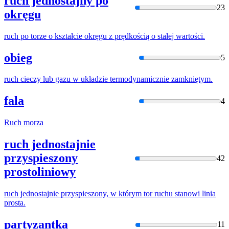
ruch jednostajny po
23
okręgu
ruch
po torze o kształcie okręgu z prędkością o stałej
w
artości.
obieg
5
ruch
cieczy lub gazu
w
układzie termodynamicznie zamkniętym.
fala
4
Ruch
morza
ruch jednostajnie
przyspieszony
42
prostoliniowy
ruch
jednostajnie przyspieszony,
w
którym tor
ruchu
stanowi linia
prosta.
partyzantka
11