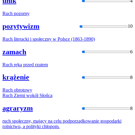
unik
4
Ruch
pozorny
pozytywizm
10
Ruch
literacki
i
społeczny
w
Polsce (1863-1890)
zamach
6
Ruch
ręką przed rzutem
krążenie
8
Ruch
obrotowy
Ruch
Ziemi
w
okół Słońca
agraryzm
8
ruch
społeczny, mający na celu podporządkowanie gospodarki
rolnictwu, a polityki chłopom.