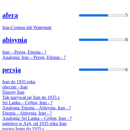
afera
5
Iran
-Contras lub Watergate
abisynia
8
Iran
– Persja, Etiopia - ?
Analogia:
Iran
– Persja, Etiopia - ?
persja
6
Iran
do 1935 roku
obecnie -
Iran
Dawny
Iran
Tak nazywał się
Iran
do 1935 r.
Sri Lanka – Cejlon,
Iran
- ?
Analogia: Etiopia – Abisynia,
Iran
- ?
Etiopia – Abisynia,
Iran
- ?
Analogia: Sri Lanka – Cejlon,
Iran
- ?
państwo w Azji, od 1935 roku
Iran
nazwa
Iran
u do 1935 r.