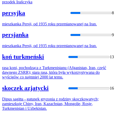
przodek
Irań
czyka
persyjka
8
mieszkanka Persji, od 1935 roku przemianowanej na
Iran
.
persjanka
9
mieszkanka Persji, od 1935 roku przemianowanej na
Iran
.
koń turkmeński
13
rasa koni, pochodząca z Turkmenistanu (Afganistan,
Iran
, część
dawnego ZSRR); stara rasa, która była wykorzystywana do
wyścigów co najmniej 2000 lat temu.
skoczek azjatycki
16
Dipus sagitta - gatunek gryzonia z rodziny skoczkowatych;
zamieszkuje Chiny,
Iran
, Kazachstan, Mongolię, Rosję,
Turkmenistan i Uzbekistan.