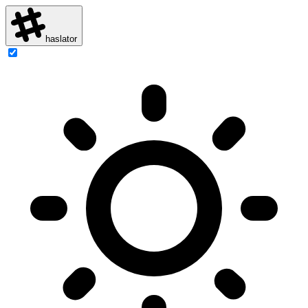
haslator