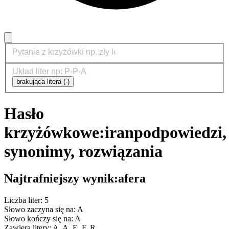
brakująca litera (-)
Hasło
krzyżówkowe:
iran
podpowiedzi,
synonimy, rozwiązania
Najtrafniejszy wynik:
afera
Liczba liter: 5
Słowo zaczyna się na: A
Słowo kończy się na: A
Zawiera litery: A, A, E, F, R