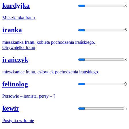
kurdyjka
8
Mieszkanka
Iran
u
iranka
6
mieszkanka
Iran
u, kobieta pochodzenia
irań
skiego.
Obywatelka
Iran
u
irańczyk
8
mieszkaniec
Iran
u, człowiek pochodzenia
irań
skiego.
felinolog
9
Persowie –
iran
ista, persy – ?
kewir
5
Pustynia w
Iran
ie