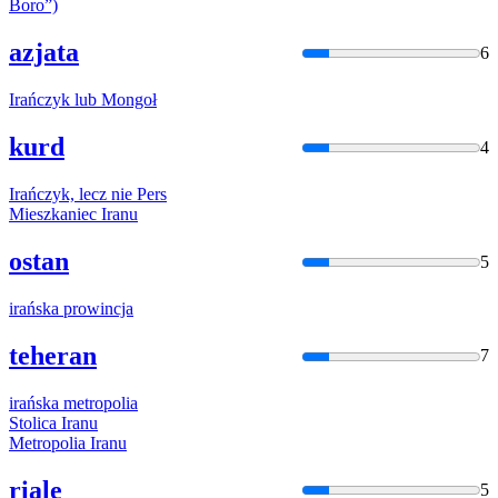
Boro”)
azjata
6
Irań
czyk lub Mongoł
kurd
4
Irań
czyk, lecz nie Pers
Mieszkaniec
Iran
u
ostan
5
irań
ska prowincja
teheran
7
irań
ska metropolia
Stolica
Iran
u
Metropolia
Iran
u
riale
5