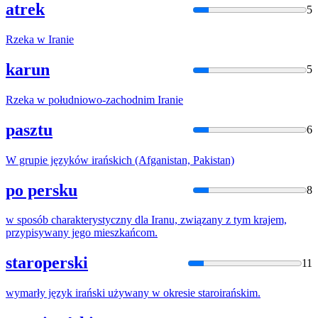
atrek
5
Rzeka w
Iran
ie
karun
5
Rzeka w południowo-zachodnim
Iran
ie
pasztu
6
W grupie języków
irań
skich (Afganistan, Pakistan)
po persku
8
w sposób charakterystyczny dla
Iran
u, związany z tym krajem,
przypisywany jego mieszkańcom.
staroperski
11
wymarły język
irań
ski używany w okresie staroirańskim.