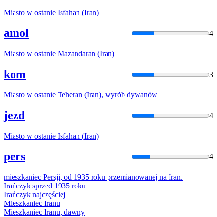
Miasto w ostanie Isfahan (
Iran
)
amol
4
Miasto w ostanie Mazandaran (
Iran
)
kom
3
Miasto w ostanie Teheran (
Iran
), wyrób dywanów
jezd
4
Miasto w ostanie Isfahan (
Iran
)
pers
4
mieszkaniec Persji, od 1935 roku przemianowanej na
Iran
.
Irań
czyk sprzed 1935 roku
Irań
czyk najczęściej
Mieszkaniec
Iran
u
Mieszkaniec
Iran
u, dawny