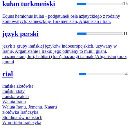
kułan turkmeński
15
Equus hemionus kulan - podgatunek osła azjatyckiego z rodziny
koniowatych; zamieszkuje Turkmenistan, Afganistan i
Iran
.
język perski
11
język z grupy
irań
skiej języków indoeuropejskich, używany w
Iran
ie, Afganistanie i
Ira
ku; jego odmiany to m.in.: gilani,
mazandarani, luri, bahtiari (
Iran
), hazaragi i aimak (Afganistan) oraz
gurani
rial
4
irań
ska złotówka
irań
ski złoty
irań
ska waluta
Waluta
Iran
u
Waluta
Iran
u, Jemenu, Kataru
złotówka
Irań
czyka
Sto dinarów
irań
skich
W portfelu
Irań
czyka