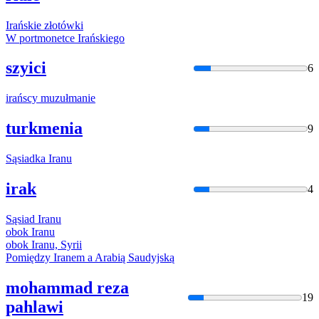
Irań
skie złotówki
W portmonetce
Irań
skiego
szyici
6
irań
scy muzułmanie
turkmenia
9
Sąsiadka
Iran
u
irak
4
Sąsiad
Iran
u
obok
Iran
u
obok
Iran
u, Syrii
Pomiędzy
Iran
em a Arabią Saudyjską
mohammad reza
19
pahlawi