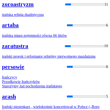
zoroastryzm
11
irań
ska religia dualistyczna
artaba
6
irań
ska miara pojemności równa 66 litrów
zaratustra
10
irań
ski prorok i reformator religijny pierwotnego mazdaizmu
persowie
8
Irań
czycy
Przodkowie
Irań
czyków
Starożytny lud pochodzenia
irań
skiego
arash
5
Irań
ski piosenkarz , wielokrotnie koncertował w Polsce („Boro