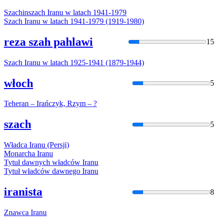
Szachinszach
Iran
u w latach 1941-1979
Szach
Iran
u w latach 1941-1979 (1919-1980)
reza szah pahlawi
15
Szach
Iran
u w latach 1925-1941 (1879-1944)
włoch
5
Teheran –
Irań
czyk, Rzym – ?
szach
5
Władca
Iran
u (Persji)
Monarcha
Iran
u
Tytuł dawnych władców
Iran
u
Tytuł władców dawnego
Iran
u
iranista
8
Znawca
Iran
u