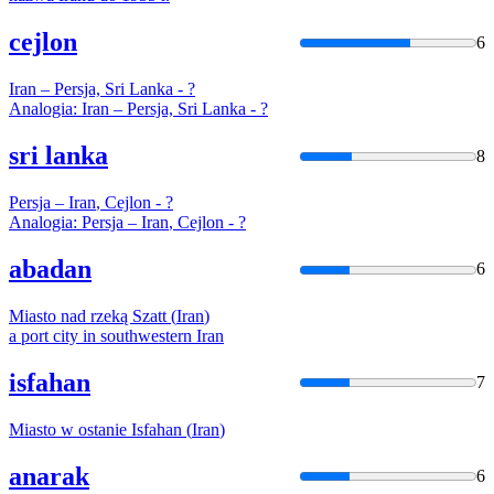
cejlon
6
Iran
– Persja, Sri Lanka - ?
Analogia:
Iran
– Persja, Sri Lanka - ?
sri lanka
8
Persja –
Iran
, Cejlon - ?
Analogia: Persja –
Iran
, Cejlon - ?
abadan
6
Miasto nad rzeką Szatt (
Iran
)
a port city in southwestern
Iran
isfahan
7
Miasto w ostanie Isfahan (
Iran
)
anarak
6