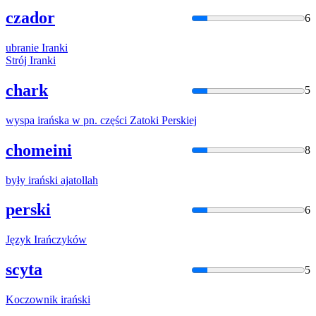
czador
6
ubranie
Iran
ki
Strój
Iran
ki
chark
5
wyspa
irań
ska w pn. części Zatoki Perskiej
chomeini
8
były
irań
ski ajatollah
perski
6
Język
Irań
czyków
scyta
5
Koczownik
irań
ski