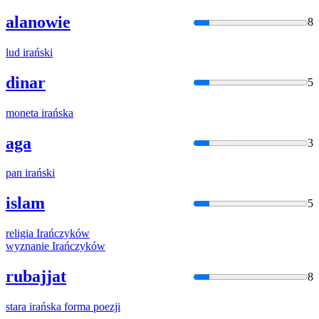
alanowie
8
lud
irań
ski
dinar
5
moneta
irań
ska
aga
3
pan
irań
ski
islam
5
religia
Irań
czyków
wyznanie
Irań
czyków
rubajjat
8
stara
irań
ska forma poezji