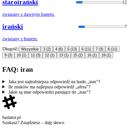
staroirański
12
związany z dawnym
Iran
em.
irański
7
związany z
Iran
em.
Długość:
Wszystkie
3
(2)
4
(6)
5
(13)
6
(11)
7
(3)
8
(11)
9
(3)
10
(1)
11
(3)
12
(1)
13
(1)
15
(2)
16
(1)
19
(1)
FAQ: iran
Jaka jest najtrafniejsza odpowiedź na hasło „iran”?
Ile znaków ma najlepsza odpowiedź „afera”?
Jakie są inne odpowiedzi pasujące do „iran”?
haslator.pl
Szukasz? Znajdziesz – daję słowo