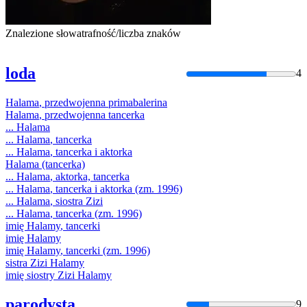
Znalezione słowa
trafność/liczba znaków
loda
4
Halama
,
przedwojenna
primabalerina
Halama
,
przedwojenna
tancerka
...
Halama
...
Halama
, tancerka
...
Halama
, tancerka i aktorka
Halama
(tancerka)
...
Halama
, aktorka, tancerka
...
Halama
, tancerka i aktorka (zm. 1996)
...
Halama
, siostra Zizi
...
Halama
, tancerka (zm. 1996)
imię
Halamy
, tancerki
imię
Halamy
imię
Halamy
, tancerki (zm. 1996)
sistra Zizi
Halamy
imię siostry Zizi
Halamy
parodysta
9