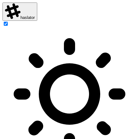
haslator