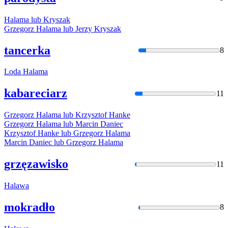
Halama
lub Kryszak
Grzegorz
Halama
lub Jerzy Kryszak
tancerka
8
Loda
Halama
kabareciarz
11
Grzegorz
Halama
lub Krzysztof Hanke
Grzegorz
Halama
lub Marcin Daniec
Krzysztof Hanke lub Grzegorz
Halama
Marcin Daniec lub Grzegorz
Halama
grzęzawisko
11
Halawa
mokradło
8