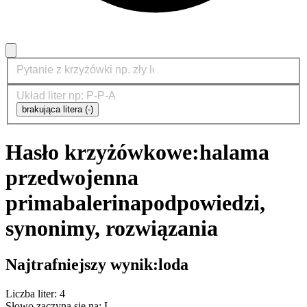
brakująca litera (-)
Hasło krzyżówkowe:
halama
przedwojenna
primabalerina
podpowiedzi,
synonimy, rozwiązania
Najtrafniejszy wynik:
loda
Liczba liter: 4
Słowo zaczyna się na: L