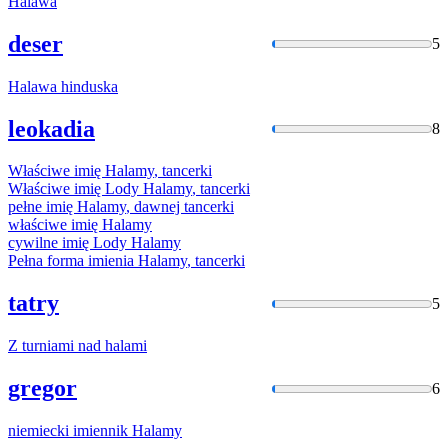
Halawa
deser
5
Halawa
hinduska
leokadia
8
Właściwe imię
Halamy
, tancerki
Właściwe imię Lody
Halamy
, tancerki
pełne imię
Halamy
, dawnej tancerki
właściwe imię
Halamy
cywilne imię Lody
Halamy
Pełna forma imienia
Halamy
, tancerki
tatry
5
Z turniami nad
halami
gregor
6
niemiecki imiennik
Halamy