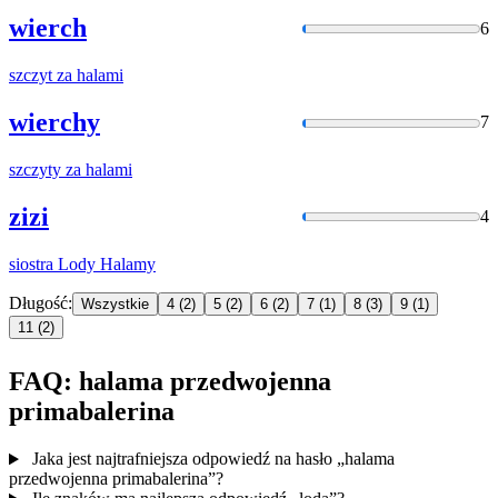
wierch
6
szczyt za
halami
wierchy
7
szczyty za
halami
zizi
4
siostra Lody
Halamy
Długość:
Wszystkie
4
(2)
5
(2)
6
(2)
7
(1)
8
(3)
9
(1)
11
(2)
FAQ: halama przedwojenna
primabalerina
Jaka jest najtrafniejsza odpowiedź na hasło „halama
przedwojenna primabalerina”?