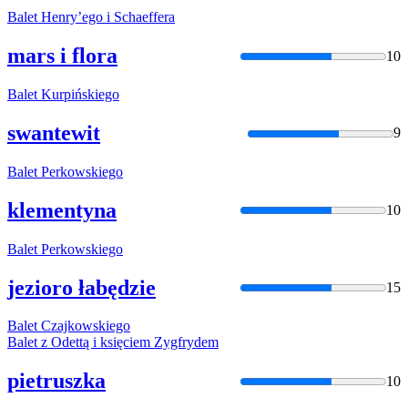
Balet
Henry’ego i Schaeffera
mars i flora
10
Balet
Kurpińskiego
swantewit
9
Balet
Perkowskiego
klementyna
10
Balet
Perkowskiego
jezioro łabędzie
15
Balet
Czajkowskiego
Balet
z Odettą i księciem Zygfrydem
pietruszka
10