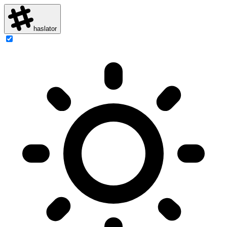
haslator