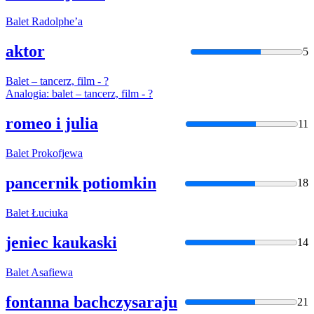
Balet
Radolphe’a
aktor
5
Balet
– tancerz, film - ?
Analogia:
balet
– tancerz, film - ?
romeo i julia
11
Balet
Prokofjewa
pancernik potiomkin
18
Balet
Łuciuka
jeniec kaukaski
14
Balet
Asafiewa
fontanna bachczysaraju
21