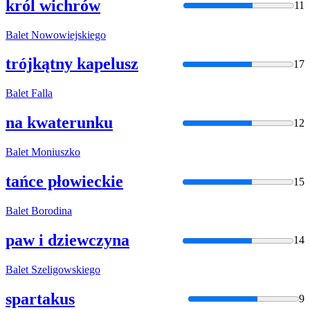
król wichrów
11
Balet
Nowowiejskiego
trójkątny kapelusz
17
Balet
Falla
na kwaterunku
12
Balet
Moniuszko
tańce płowieckie
15
Balet
Borodina
paw i dziewczyna
14
Balet
Szeligowskiego
spartakus
9