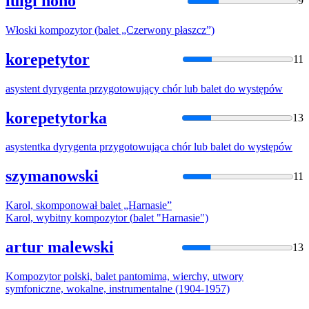
luigi nono
9
Włoski kompozytor (
balet
„Czerwony płaszcz”)
korepetytor
11
asystent dyrygenta przygotowujący chór lub
balet
do występów
korepetytorka
13
asystentka dyrygenta przygotowująca chór lub
balet
do występów
szymanowski
11
Karol, skomponował
balet
„Harnasie”
Karol, wybitny kompozytor (
balet
"Harnasie")
artur malewski
13
Kompozytor polski,
balet
pantomima, wierchy, utwory
symfoniczne, wokalne, instrumentalne (1904-1957)