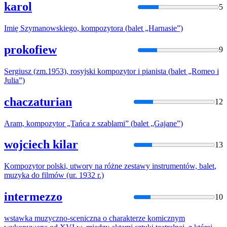
karol
5
Imię Szymanowskiego, kompozytora (
balet
„Harnasie”)
prokofiew
9
Sergiusz (zm.1953), rosyjski kompozytor i pianista (
balet
„Romeo i
Julia”)
chaczaturian
12
Aram, kompozytor „Tańca z szablami” (
balet
„Gajane”)
wojciech kilar
13
Kompozytor polski, utwory na różne zestawy instrumentów,
balet
,
muzyka do filmów (ur. 1932 r.)
intermezzo
10
wstawka muzyczno-sceniczna o charakterze komicznym