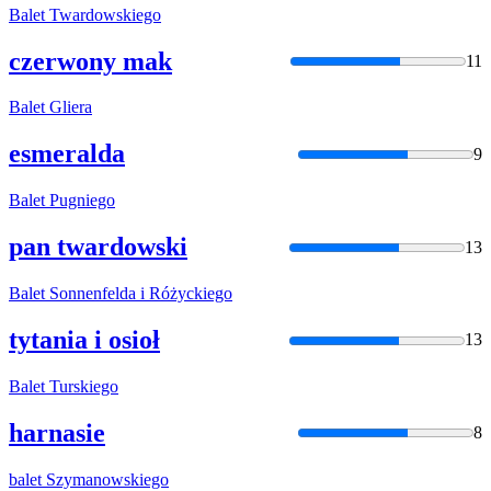
Balet
Twardowskiego
czerwony mak
11
Balet
Gliera
esmeralda
9
Balet
Pugniego
pan twardowski
13
Balet
Sonnenfelda i Różyckiego
tytania i osioł
13
Balet
Turskiego
harnasie
8
balet
Szymanowskiego