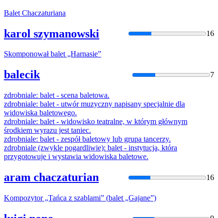
Balet
Chaczaturiana
karol szymanowski
16
Skomponował
balet
„Harnasie”
balecik
7
zdrobniale:
balet
- scena
balet
owa.
zdrobniale:
balet
- utwór muzyczny napisany specjalnie dla
widowiska
balet
owego.
zdrobniale:
balet
- widowisko teatralne, w którym głównym
środkiem wyrazu jest taniec.
zdrobniale:
balet
- zespół
balet
owy lub grupa tancerzy.
zdrobniale (zwykle pogardliwie):
balet
- instytucja, która
przygotowuje i wystawia widowiska
balet
owe.
aram chaczaturian
16
Kompozytor „Tańca z szablami” (
balet
„Gajane”)