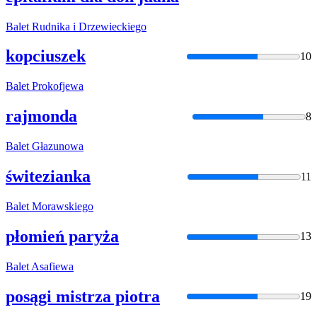
Balet
Rudnika i Drzewieckiego
kopciuszek
10
Balet
Prokofjewa
rajmonda
8
Balet
Głazunowa
świtezianka
11
Balet
Morawskiego
płomień paryża
13
Balet
Asafiewa
posągi mistrza piotra
19