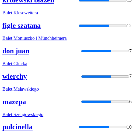
królewski błazen
15
Balet
Kiesewettera
figle szatana
12
Balet
Moniuszko i Münchheimera
don juan
7
Balet
Glucka
wierchy
7
Balet
Malawskiego
mazepa
6
Balet
Szeligowskiego
pulcinella
10