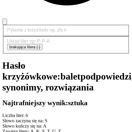
brakująca litera (-)
Hasło
krzyżówkowe:
balet
podpowiedzi
synonimy, rozwiązania
Najtrafniejszy wynik:
sztuka
Liczba liter: 6
Słowo zaczyna się na: S
Słowo kończy się na: A
Zawiera litery: A, K, S, T, U, Z