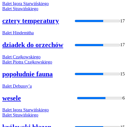
Balet
Igora Starwińskiego
Balet
Strawińskiego
cztery temperatury
17
Balet
Hindemitha
dziadek do orzechów
17
Balet
Czajkowskiego
Balet
Piotra Czajkowskiego
popołudnie fauna
15
Balet
Debussy’a
wesele
6
Balet
Igora Starwińskiego
Balet
Strawińskiego