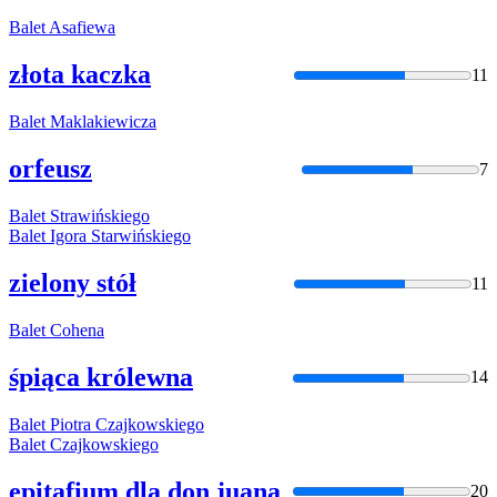
Balet
Asafiewa
złota kaczka
11
Balet
Maklakiewicza
orfeusz
7
Balet
Strawińskiego
Balet
Igora Starwińskiego
zielony stół
11
Balet
Cohena
śpiąca królewna
14
Balet
Piotra Czajkowskiego
Balet
Czajkowskiego
epitafium dla don juana
20