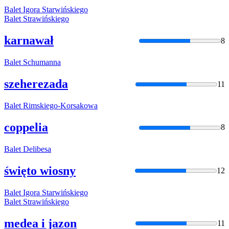
Balet
Igora Starwińskiego
Balet
Strawińskiego
karnawał
8
Balet
Schumanna
szeherezada
11
Balet
Rimskiego-Korsakowa
coppelia
8
Balet
Delibesa
święto wiosny
12
Balet
Igora Starwińskiego
Balet
Strawińskiego
medea i jazon
11