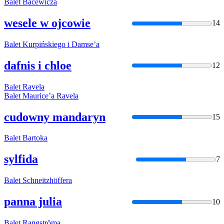
Balet
Bacewicza
wesele w ojcowie
14
Balet
Kurpińskiego i Damse’a
dafnis i chloe
12
Balet
Ravela
Balet
Maurice’a Ravela
cudowny mandaryn
15
Balet
Bartoka
sylfida
7
Balet
Schneitzhöffera
panna julia
10
Balet
Rangströma