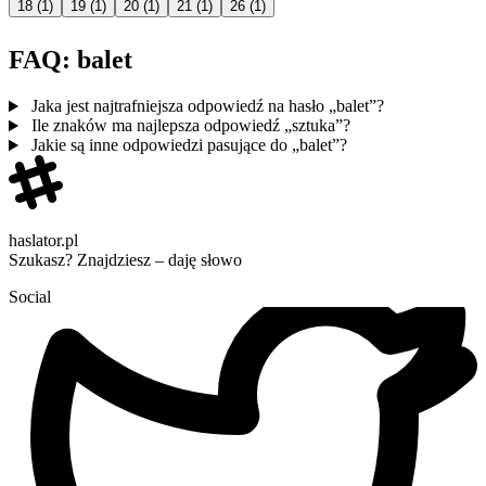
18
(1)
19
(1)
20
(1)
21
(1)
26
(1)
FAQ: balet
Jaka jest najtrafniejsza odpowiedź na hasło „balet”?
Ile znaków ma najlepsza odpowiedź „sztuka”?
Jakie są inne odpowiedzi pasujące do „balet”?
haslator.pl
Szukasz? Znajdziesz – daję słowo
Social