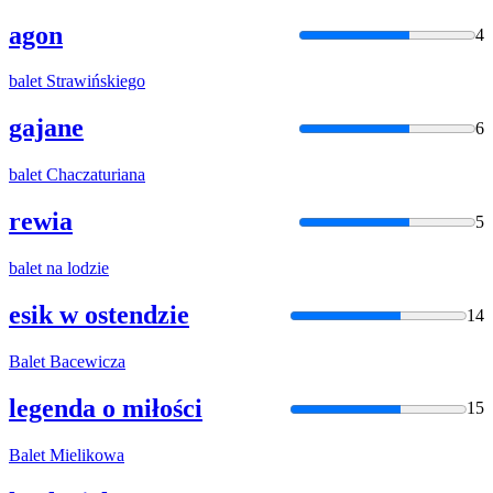
agon
4
balet
Strawińskiego
gajane
6
balet
Chaczaturiana
rewia
5
balet
na lodzie
esik w ostendzie
14
Balet
Bacewicza
legenda o miłości
15
Balet
Mielikowa