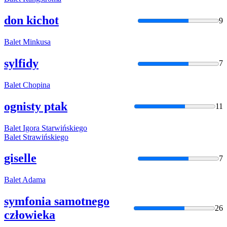
don kichot
9
Balet
Minkusa
sylfidy
7
Balet
Chopina
ognisty ptak
11
Balet
Igora Starwińskiego
Balet
Strawińskiego
giselle
7
Balet
Adama
symfonia samotnego
26
człowieka