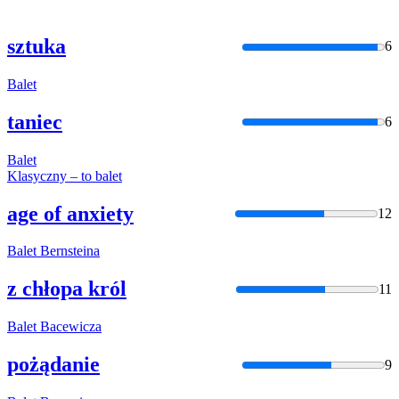
sztuka
6
Balet
taniec
6
Balet
Klasyczny – to
balet
age of anxiety
12
Balet
Bernsteina
z chłopa król
11
Balet
Bacewicza
pożądanie
9