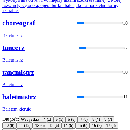
wykonywana od XVI w. między aktami sztuki teatralnej, z której
rozwinęły się opera, opera buffa i
balet
jako samodzielne formy
teatralne.
choreograf
10
Balet
mistrz
tancerz
7
Balet
mistrz
tancmistrz
10
Balet
mistrz
baletmistrz
11
Balet
em kieruje
Długość:
Wszystkie
4
(1)
5
(3)
6
(5)
7
(8)
8
(4)
9
(7)
10
(9)
11
(13)
12
(6)
13
(6)
14
(5)
15
(6)
16
(2)
17
(3)