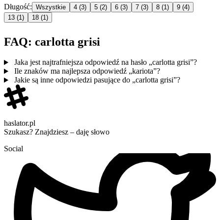
Długość:
Wszystkie
4
(3)
5
(2)
6
(3)
7
(3)
8
(1)
9
(4)
13
(1)
18
(1)
FAQ: carlotta grisi
Jaka jest najtrafniejsza odpowiedź na hasło „carlotta grisi”?
Ile znaków ma najlepsza odpowiedź „kariota”?
Jakie są inne odpowiedzi pasujące do „carlotta grisi”?
haslator.pl
Szukasz? Znajdziesz – daję słowo
Social