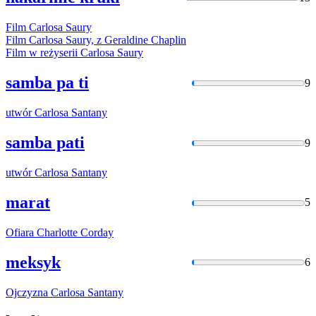
Film
Carlosa
Saury
Film
Carlosa
Saury, z Geraldine Chaplin
Film w reżyserii
Carlosa
Saury
samba pa ti
9
utwór
Carlosa
Santany
samba pati
9
utwór
Carlosa
Santany
marat
5
Ofiara
Charlotte
Corday
meksyk
6
Ojczyzna
Carlosa
Santany