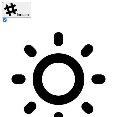
haslator