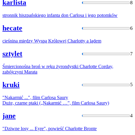
karlista
8
stronnik hiszpańskiego infanta don
Carlosa
i jego potomków
hecate
6
cieśnina między Wyspą Królowej
Charlotty
a lądem
sztylet
7
Śmiercionośna broń w ręku żyrondystki
Charlotte
Corday,
zabójczyni Marata
kruki
5
"Nakarmić ...", film
Carlosa
Saury
Duże, czarne ptaki („Nakarmić …”, film
Carlosa
Saury)
jane
4
"Dziwne losy ... Eyre", powieść
Charlotte
Bronte