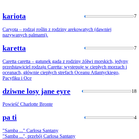
kariota
7
Caryota
– rodzaj roślin z rodziny arekowatych (dawniej
nazywanych palmami).
karetta
7
Caretta
caretta
– gatunek gada z rodziny żółwi morskich, jedyny
przedstawiciel rodzaju
Caretta
; występuje w ciepłych morzach i
oceanach, głównie ciepłych strefach Oceanu Atlantyckiego,
Pacyfiku i Oce
dziwne losy jane eyre
18
Powieść
Charlotte
Bronte
pa ti
4
"Samba ..."
Carlosa
Santany
"Samba ...", przebój
Carlosa
Santany