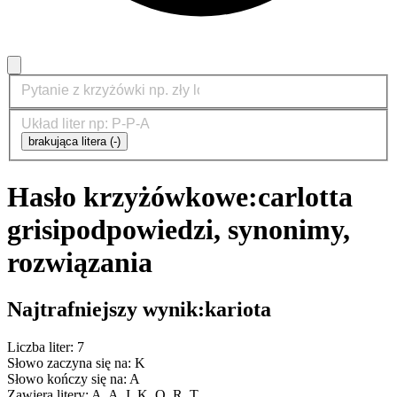
brakująca litera (-)
Hasło krzyżówkowe:
carlotta
grisi
podpowiedzi, synonimy,
rozwiązania
Najtrafniejszy wynik:
kariota
Liczba liter: 7
Słowo zaczyna się na: K
Słowo kończy się na: A
Zawiera litery: A, A, I, K, O, R, T