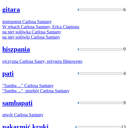
gitara
6
instrument
Carlosa
Santany
W rękach
Carlosa
Santany, Erica Claptona
na niej solówka
Carlosa
Santany
na niej solówki
Carlosa
Santany
hiszpania
9
ojczyzna
Carlosa
Saury, reżysera filmowego
pati
4
"Samba ..."
Carlosa
Santany
"Samba ...", przebój
Carlosa
Santany
sambapati
9
utwór
Carlosa
Santany
nakarmić kruki
13