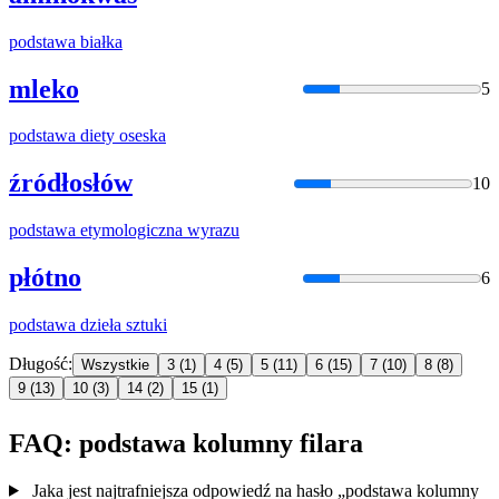
podstawa
białka
mleko
5
podstawa
diety oseska
źródłosłów
10
podstawa
etymologiczna wyrazu
płótno
6
podstawa
dzieła sztuki
Długość:
Wszystkie
3
(1)
4
(5)
5
(11)
6
(15)
7
(10)
8
(8)
9
(13)
10
(3)
14
(2)
15
(1)
FAQ: podstawa kolumny filara
Jaka jest najtrafniejsza odpowiedź na hasło „podstawa kolumny