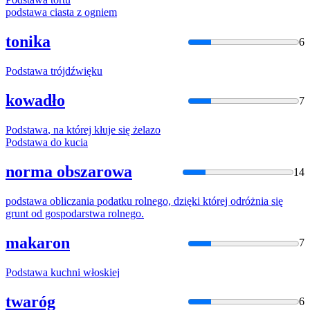
podstawa
ciasta z ogniem
tonika
6
Podstawa
trójdźwięku
kowadło
7
Podstawa
, na której kłuje się żelazo
Podstawa
do kucia
norma obszarowa
14
podstawa
obliczania podatku rolnego, dzięki której odróżnia się
grunt od gospodarstwa rolnego.
makaron
7
Podstawa
kuchni włoskiej
twaróg
6