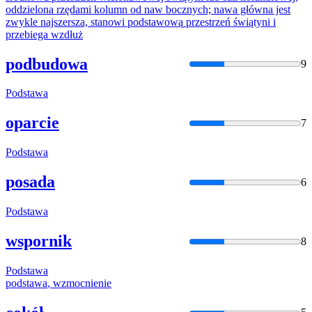
oddzielona rzędami
kolumn
od naw bocznych; nawa główna jest
zwykle najszersza, stanowi
podstawową
przestrzeń świątyni i
przebiega wzdłuż
podbudowa
9
Podstawa
oparcie
7
Podstawa
posada
6
Podstawa
wspornik
8
Podstawa
podstawa
, wzmocnienie