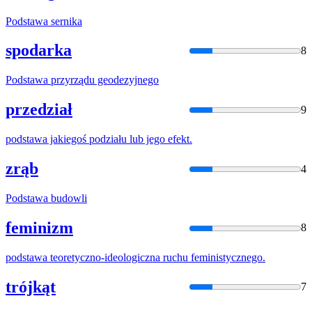
Podstawa
sernika
spodarka
8
Podstawa
przyrządu geodezyjnego
przedział
9
podstawa
jakiegoś podziału lub jego efekt.
zrąb
4
Podstawa
budowli
feminizm
8
podstawa
teoretyczno-ideologiczna ruchu feministycznego.
trójkąt
7