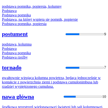
podstawa
pomnika, popiersia,
kolumny
Podstawa
Podstawa
pomnika
Podstawa
, na której wspiera się pomnik, popiersie
Podstawa
pomnika, popiersia
postument
9
podstawa
,
kolumna
Podstawa
Podstawa
pomnika
Podstawa
rzeźby
tornado
7
gwałtownie wirująca
kolumna
powietrza, będąca jednocześnie w
kontakcie z powierzchnią ziemi i
podstawą
cumulonimbusa lub
rzadziej wypiętrzonego cumulusa.
nawa główna
10
środkowa przestrzeń wielonawowej świątyni lub sali kolumnowej,