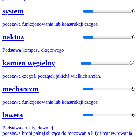
system
6
podstawa
funkcjonowania lub konstrukcji czegoś
naktuz
6
Podstawa
kompasu okrętowego
kamień węgielny
14
podstawa
czegoś, początek jakichś wielkich zmian.
mechanizm
9
podstawa
funkcjonowania lub konstrukcji czegoś
laweta
6
Podstawa
armaty, dawniej
podstawa
broni palnej służąca do mocowania lufy i manewrowania