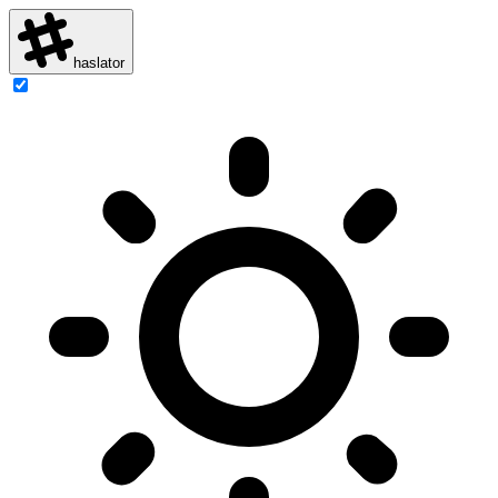
haslator