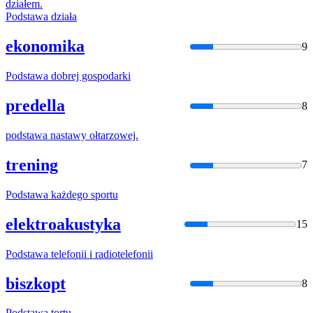
działem.
Podstawa
działa
ekonomika
9
Podstawa
dobrej gospodarki
predella
8
podstawa
nastawy ołtarzowej.
trening
7
Podstawa
każdego sportu
elektroakustyka
15
Podstawa
telefonii i radiotelefonii
biszkopt
8
Podstawa
tortu